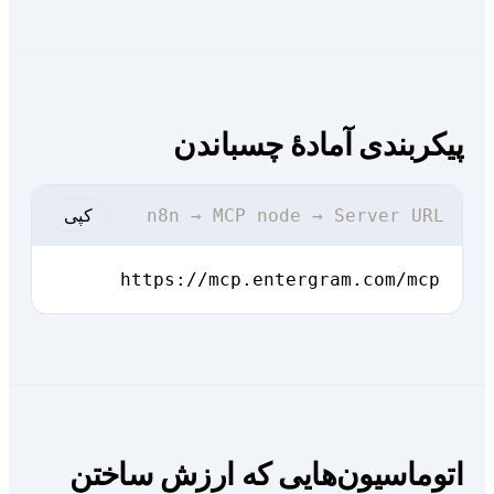
یکربندی آمادهٔ چسباندن
کپی
n8n → MCP node → Server URL
https://mcp.entergram.com/mcp
توماسیون‌هایی که ارزش ساختن