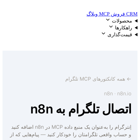
رود
روش
MCP
وبلاگ
حصولات
اهکارها
یمت‌گذاری
ورود
 همه کانکتورهای MCP تلگرام
n8n · n8n.i
تصال تلگرام به n8n
اِنترگرام را به‌عنوان یک منبع داده MCP در n8n اضافه کنید
 حساب واقعی تلگرامتان را خودکار کنید — پیام‌هایی که از