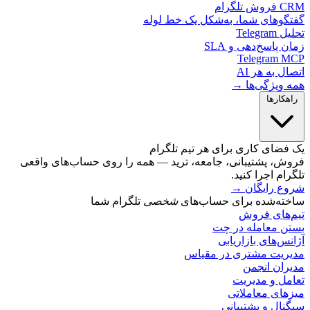
لگرام
گوهای شما، به‌شکل یک خط لوله
Telegr
 پاسخ‌دهی و SLA
Telegram 
ل به هر AI
 ویژگی‌ها →
کارها
ضای کاری برای هر تیم تلگرام
ش، پشتیبانی، جامعه، ترید — همه را روی حساب‌های واقعی
ام اجرا کنید.
ع رایگان
→
ته‌شده برای حساب‌های
شخصی
تلگرام شما
‌های فروش
ن معامله در چت
س‌های بازاریابی
ریت مشتری در مقیاس
ران انجمن
مل و مدیریت
های معاملاتی
ال و پشتیبانی