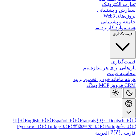
تجارت الکتر
سفارش و پشتیب
پروژه‌های
جامعه و پشتی
همه موارد کارب
قیمت‌گذا
قیمت‌گذ
پلن‌هایی برای هر اندازه
محاسبه ق
هزینه ماهانه خود را تخمین ب
وبلاگ
MCP
CRM
🇺🇸 English
🇪🇸 Español
🇫🇷 Français
🇩🇪 Deutsch

Русский
🇹🇷 Türkçe
🇨🇳 简体中文
🇧🇷 Português

🇸🇦 العربية
فا