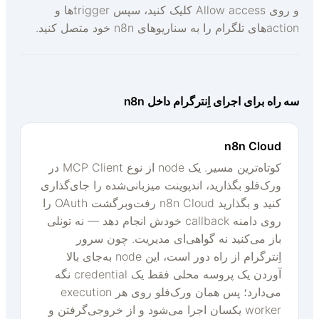
و روی Allow access کلیک کنید، سپس triggerها و
actهای تلگرام را به سناریوهای n8n خود متصل کنید.
ه راه برای اجرای اِنترگرام داخل n8n
n8n Cloud
کوتاه‌ترین مسیر. یک node از نوع MCP Client در
ورک‌فلو بگذارید، اندپوینت میزبانی‌شده را جای‌گذاری
کنید و بگذارید n8n Cloud رفت‌وبرگشت OAuth را
روی دامنه callback خودش انجام دهد — نه تونلی
باز می‌کنید نه گواهی‌ای مدیریت. چون سرور
اِنترگرام از راه دور است، این node به‌جای بالا
آوردن یک پروسه محلی فقط یک credential نگه
می‌دارد؛ پس همان ورک‌فلو روی هر execution
worker یکسان اجرا می‌شود و از خروجی‌گرفتن و