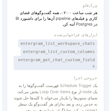
ورک‌فلو
هر شب ساعت ۰۲:۰۰، همه گفت‌وگوهای فضای
کاری و فیلدهای pipeline آن‌ها را برای داشبورد BI
در Postgres آینه کن.
ابزارهای فراخوانی‌شده
entergram_list_workspace_chats
entergram_list_custom_columns
entergram_get_chat_custom_field
s
خروجی اجرا
یک Schedule Trigger فهرست گفت‌وگوها را به
یک node از نوع Loop Over Items پخش می‌کند،
شمای ستون‌ها را یک‌بار می‌خواند تا کلیدها حل شوند
نه حدس زده، و بعد به‌ازای هر گفت‌وگو یک سطر
upsert می‌کند. تحلیلگران شما صبح روز بعد