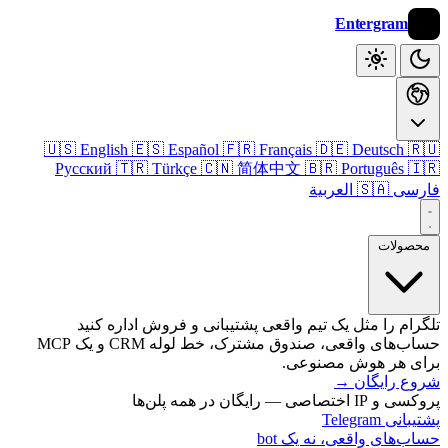
Entergram
🇺🇸 English
🇪🇸 Español
🇫🇷 Français
🇩🇪 Deutsch

Русский
🇹🇷 Türkçe
🇨🇳 简体中文
🇧🇷 Português

🇸🇦 العربية
فا
محصول
تلگرام را مثل یک تیم واقعی پشتیبانی و فروش اداره 
حساب‌های واقعی، صندوق مشترک، خط لوله CRM و یک MCP
برای هر هوش مصنو
→
شروع رای
پروکسی و IP اختصاصی — رایگان 
پشتیبانی T
حساب‌های واقعی، نه یک