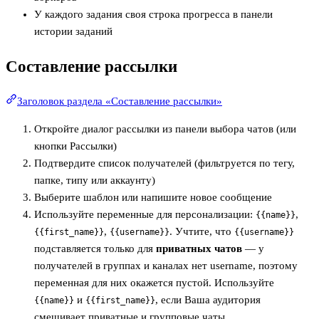
У каждого задания своя строка прогресса в панели
истории заданий
Составление рассылки
Заголовок раздела «Составление рассылки»
Откройте диалог рассылки из панели выбора чатов (или
кнопки Рассылки)
Подтвердите список получателей (фильтруется по тегу,
папке, типу или аккаунту)
Выберите шаблон или напишите новое сообщение
Используйте переменные для персонализации:
,
{{name}}
,
. Учтите, что
{{first_name}}
{{username}}
{{username}}
подставляется только для
приватных чатов
— у
получателей в группах и каналах нет username, поэтому
переменная для них окажется пустой. Используйте
и
, если Ваша аудитория
{{name}}
{{first_name}}
смешивает приватные и групповые чаты.