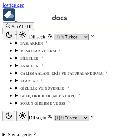
İçeriğe geç
Ara
Ctrl
K
Dil seçin
BAŞLARKEN
MESAJLAR VE CRM
BILETLER
ANALITIK
ÇALIŞMA ALANI, EKIP VE FATURALANDIRMA
AYARLAR
GIZLILIK VE GÜVENLIK
GELIŞTIRICILER (MCP VE API)
SORUN GIDERME VE SSS
Dil seçin
Sayfa içeriği