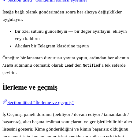
İsteğe bağlı olarak gönderimden sonra her alıcıya değişiklikler
uygulayın:
Bir özel sütunu güncelleyin — bir değer ayarlayın, ekleyin
veya kaldırın
Alıcıları bir Telegram klasörüne taşıyın
Örneğin: bir lansman duyurusu yayını yapın, ardından her alıcının
sütununu otomatik olarak
’den
’a tek seferde
Aşama
Lead
Notified
çevirin.
İlerleme ve geçmiş
Section titled “İlerleme ve geçmiş”
İş Geçmişi paneli durumu (bekliyor / devam ediyor / tamamlandı /
başarısız), alıcı başına teslimat sonuçlarını ve genişletilebilir bir alıcı
listesini gösterir. Kime gönderildiğini ve kimin başarısız olduğunu
incelemek için tamamlanmış işleri yeniden açabilir ve eski işleri