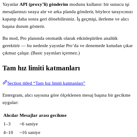
Yayınlar
API (proxy’li) gönderim
modunu kullanır: bir sunucu işi
mesajlarınızı sıraya alır ve arka planda gönderir, böylece tarayıcınızı
kapatıp daha sonra geri dönebilirsiniz. İş geçmişi, ilerleme ve alıcı
başına durum gösterir.
Bu mod, Pro planında otomatik olarak etkinleştirilen analitik
gerektirir — bu nedenle yayınlar Pro’da ve denemede kutudan çıkar
çıkmaz çalışır. (Basic yayınları içermez.)
Tam hız limiti katmanları
Section titled “Tam hız limiti katmanları”
Entergram, alıcı sayısına göre ölçeklenen mesaj başına bir gecikme
uygular:
Alıcılar
Mesajlar arası gecikme
1–3
~6 saniye
4–10
~16 saniye