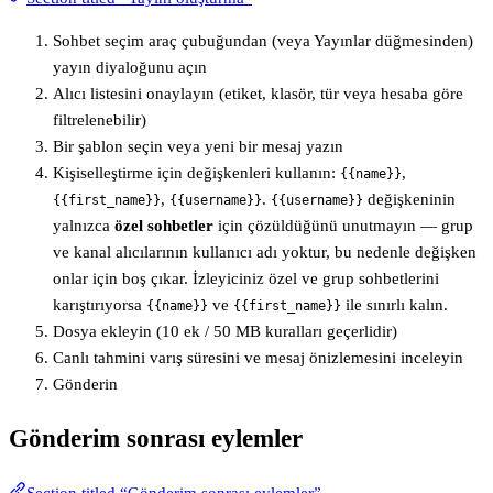
Sohbet seçim araç çubuğundan (veya Yayınlar düğmesinden)
yayın diyaloğunu açın
Alıcı listesini onaylayın (etiket, klasör, tür veya hesaba göre
filtrelenebilir)
Bir şablon seçin veya yeni bir mesaj yazın
Kişiselleştirme için değişkenleri kullanın:
,
{{name}}
,
.
değişkeninin
{{first_name}}
{{username}}
{{username}}
yalnızca
özel sohbetler
için çözüldüğünü unutmayın — grup
ve kanal alıcılarının kullanıcı adı yoktur, bu nedenle değişken
onlar için boş çıkar. İzleyiciniz özel ve grup sohbetlerini
karıştırıyorsa
ve
ile sınırlı kalın.
{{name}}
{{first_name}}
Dosya ekleyin (10 ek / 50 MB kuralları geçerlidir)
Canlı tahmini varış süresini ve mesaj önizlemesini inceleyin
Gönderin
Gönderim sonrası eylemler
Section titled “Gönderim sonrası eylemler”