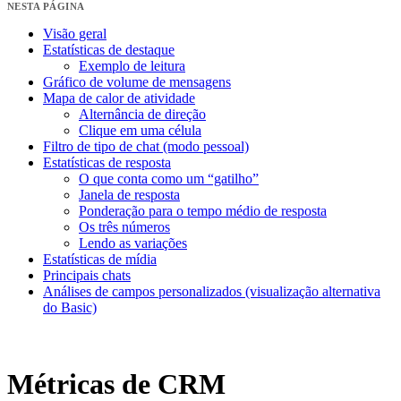
NESTA PÁGINA
Visão geral
Estatísticas de destaque
Exemplo de leitura
Gráfico de volume de mensagens
Mapa de calor de atividade
Alternância de direção
Clique em uma célula
Filtro de tipo de chat (modo pessoal)
Estatísticas de resposta
O que conta como um “gatilho”
Janela de resposta
Ponderação para o tempo médio de resposta
Os três números
Lendo as variações
Estatísticas de mídia
Principais chats
Análises de campos personalizados (visualização alternativa
do Basic)
Métricas de CRM