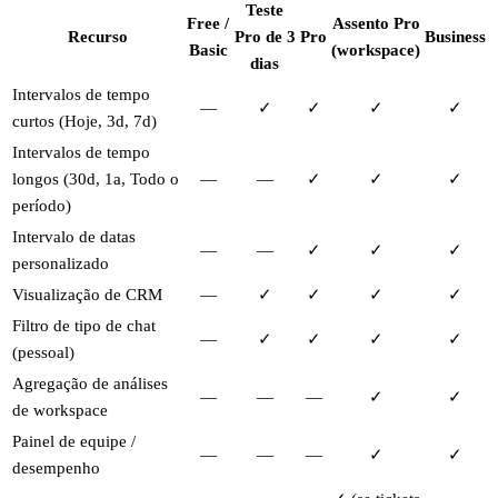
Teste
Free /
Assento Pro
Recurso
Pro de 3
Pro
Business
Basic
(workspace)
dias
Intervalos de tempo
—
✓
✓
✓
✓
curtos (Hoje, 3d, 7d)
Intervalos de tempo
longos (30d, 1a, Todo o
—
—
✓
✓
✓
período)
Intervalo de datas
—
—
✓
✓
✓
personalizado
Visualização de CRM
—
✓
✓
✓
✓
Filtro de tipo de chat
—
✓
✓
✓
✓
(pessoal)
Agregação de análises
—
—
—
✓
✓
de workspace
Painel de equipe /
—
—
—
✓
✓
desempenho