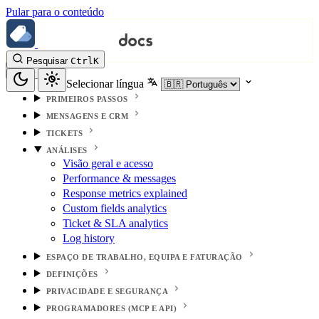
Pular para o conteúdo
Pesquisar
Ctrl
K
Selecionar língua
PRIMEIROS PASSOS
MENSAGENS E CRM
TICKETS
ANÁLISES
Visão geral e acesso
Performance & messages
Response metrics explained
Custom fields analytics
Ticket & SLA analytics
Log history
ESPAÇO DE TRABALHO, EQUIPA E FATURAÇÃO
DEFINIÇÕES
PRIVACIDADE E SEGURANÇA
PROGRAMADORES (MCP E API)