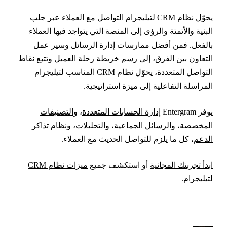
يحوّل نظام CRM لتيليجرام التواصل مع العملاء عبر جلب
لبنية والأتمتة والرؤى إلى المنصة التي يتواجد فيها العملاء
الفعل. فمن أفضل ممارسات إدارة الرسائل وسير عمل
لتعاون بين الفرق، إلى رسم خريطة رحلة العميل وتتبع نقاط
التواصل المتعددة، يحوّل نظام CRM المناسب لتيليجرام
لمراسلة التفاعلية إلى ميزة استراتيجية.
وفر Entergram
إدارة الحسابات المتعددة
، و
التصنيفات
لمخصصة
، و
الرسائل الجماعية
، و
التحليلات
، و
نظام تذاكر
لدعم
، كل ما يلزم للتواصل الحديث مع العملاء.
بدأ تجربتك المجانية
أو استكشف جميع
ميزات نظام CRM
تيليجرام
.