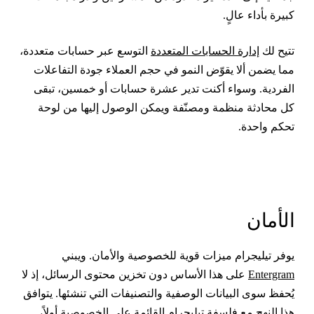
بيرة بأداء عالٍ.
تيح لك
إدارة الحسابات المتعددة
التوسع عبر حسابات متعددة،
ما يضمن ألا يقوّض النمو في حجم العملاء جودة التفاعلات
لفردية. وسواء أكنت تدير عشرة حسابات أو خمسين، تبقى
ل محادثة منظمة ومصنّفة ويمكن الوصول إليها من لوحة
حكم واحدة.
لأمان
وفر تيليجرام ميزات قوية للخصوصية والأمان. ويبني
Entergra
على هذا الأساس دون تخزين محتوى الرسائل، إذ لا
ُحفظ سوى البيانات الوصفية والتصنيفات التي تنشئها. يتوافق
ذا النهج مع فلسفة تيليجرام القائمة على الخصوصية أولاً،