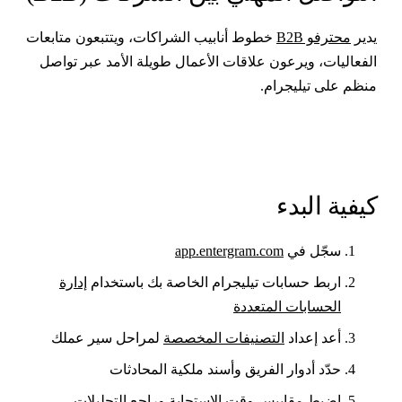
دير
محترفو B2B
خطوط أنابيب الشراكات، ويتتبعون متابعات
لفعاليات، ويرعون علاقات الأعمال طويلة الأمد عبر تواصل
نظم على تيليجرام.
يفية البدء
سجّل في
app.entergram.com
اربط حسابات تيليجرام الخاصة بك باستخدام
إدارة
الحسابات المتعددة
أعد إعداد
التصنيفات المخصصة
لمراحل سير عملك
حدّد أدوار الفريق وأسند ملكية المحادثات
اضبط مقاييس وقت الاستجابة وراجع
التحليلات