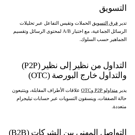
لتسويق
دير
فرق التسويق
الحملات وتقيس التفاعل عبر تحليلات
الرسائل الجماعية، مع اختبار A/B لمحتوى الرسائل وتقسيم
لجماهير حسب السلوك.
التداول من نظير إلى نظير (P2P)
التداول خارج البورصة (OTC)
دير
متداولو P2P وOTC
علاقات الأطراف المقابلة، ويتتبعون
الة الصفقات، وينسقون التسويات عبر حسابات تيليجرام
تعددة.
لتواصل المهني بين الشركات (B2B)