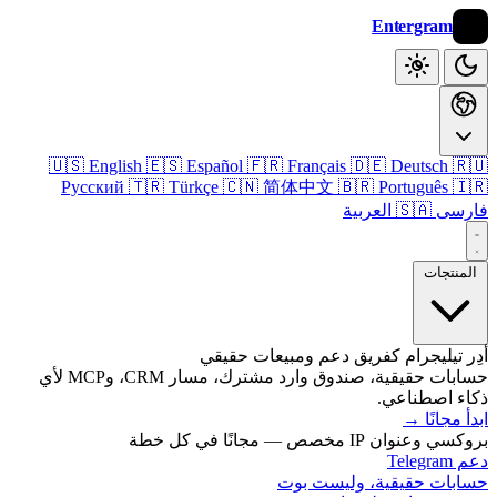
Entergram
🇺🇸 English
🇪🇸 Español
🇫🇷 Français
🇩🇪 Deutsch

Русский
🇹🇷 Türkçe
🇨🇳 简体中文
🇧🇷 Português

🇸🇦 العربية
فا
المنتج
أدِر تيليجرام كفريق دعم ومبيعات ح
حسابات حقيقية، صندوق وارد مشترك، مسار CRM، وMCP لأي
ذكاء اصطنا
→
ابدأ م
بروكسي وعنوان IP مخصص — مجانًا ف
دعم
حسابات حقيقية، وليست 