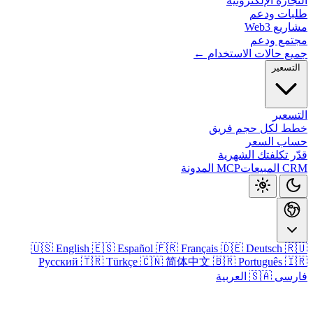
التجارة الإلكتر
طلبات و
مشاريع
مجتمع و
جميع حالات الاستخدا
التس
الت
خطط لكل حجم ف
حساب ال
قدّر تكلفتك الش
المدونة
MCP
CRM 
🇺🇸 English
🇪🇸 Español
🇫🇷 Français
🇩🇪 Deutsch

Русский
🇹🇷 Türkçe
🇨🇳 简体中文
🇧🇷 Português

🇸🇦 العربية
فا
تسجيل الدخو