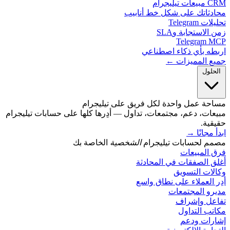
يليجرام
دثاتك على شكل خط أنابيب
 Telegram
الاستجابة وSLA
Telegram 
طه بأي ذكاء اصطناعي
ع المميزات ←
حلول
حة عمل واحدة لكل فريق على تيليجرام
ات، دعم، مجتمعات، تداول — أدِرها كلها على حسابات تيليجرام
ية.
مجانًا
→
م لحسابات تيليجرام
الشخصية
الخاصة بك
 المبيعات
 الصفقات في المحادثة
ات التسويق
 العملاء على نطاق واسع
رو المجتمعات
عل وإشراف
ب التداول
رات ودعم