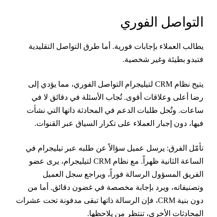
لتواصل الفوري
طالب العملاء بإجابات فورية. أما طرق التواصل التقليدية
تبدو بطيئة وغير شخصية.
يتيح نظام CRM لتيليجرام التواصل الفوري، مما يؤدي إلى
ضا أعلى وعلاقات أقوى. تُجاب الأسئلة في دقائق لا في
اعات. وتُحل طلبات الدعم في المحادثة ذاتها التي نشأت
يها، دون إجبار العملاء على تكرار السياق عبر القنوات.
أمّل الفرق: يرسل عميل سؤالاً عن طلبه عبر تيليجرام في
الساعة الثانية ظهراً. مع نظام CRM لتيليجرام، يرى عضو
لفريق المسؤول الرسالة فوراً، ويراجع سجل العميل
تصنيفاته، ويرد بإجابة مخصصة في غضون دقائق. أما من
دون بنية CRM، فإن الرسالة ذاتها تبقى مدفونة تحت عشرات
لمحادثات الأخرى، تنتظر من يلاحظها.