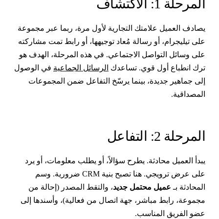
لمرحلة 1: الاكتشاف
صادف العميل علامتك التجارية لأول مرة، ربما عبر مجموعة
لى تيليجرام، أو رسالة مُعاد توجيهها، أو رابط تمت مشاركته
لى وسائل التواصل الاجتماعي. في هذه المرحلة، الهدف هو
رك انطباع أول قوي. تساعدك
الرسائل الجماعية
في الوصول
لى جماهير جديدة، بينما يرسّخ التفاعل ضمن المجموعات
لمصداقية.
لمرحلة 2: التفاعل
بدأ العميل محادثة. يطرح سؤالاً، أو يطلب معلومات، أو يرد
على عرض ترويجي. هنا تصبح بنية CRM ضرورية. وسم
لمحادثة بـ
عميل محتمل جديد
، والتقط المصدر (إحالة من
جموعة، رابط مباشر، جهة اتصال من فعالية)، وأسندها إلى
ضو الفريق المناسب.