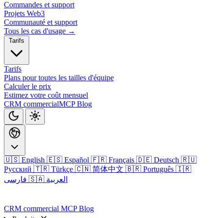
Commandes et support
Projets Web3
Communauté et support
Tous les cas d'usage →
Tarifs
Tarifs
Plans pour toutes les tailles d'équipe
Calculer le prix
Estimez votre coût mensuel
CRM commercial
MCP
Blog
🇺🇸 English
🇪🇸 Español
🇫🇷 Français
🇩🇪 Deutsch
🇷🇺
Русский
🇹🇷 Türkçe
🇨🇳 简体中文
🇧🇷 Português
🇮🇷
🇸🇦 العربية
فارسی
Connexion
CRM commercial
MCP
Blog