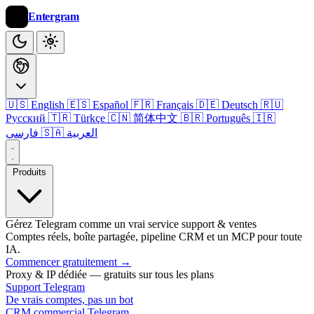
Entergram
🇺🇸 English
🇪🇸 Español
🇫🇷 Français
🇩🇪 Deutsch
🇷🇺
Русский
🇹🇷 Türkçe
🇨🇳 简体中文
🇧🇷 Português
🇮🇷
🇸🇦 العربية
فارسی
Produits
Gérez Telegram comme un vrai service support & ventes
Comptes réels, boîte partagée, pipeline CRM et un MCP pour toute
IA.
Commencer gratuitement
→
Proxy & IP dédiée — gratuits sur tous les plans
Support Telegram
De vrais comptes, pas un bot
CRM commercial Telegram