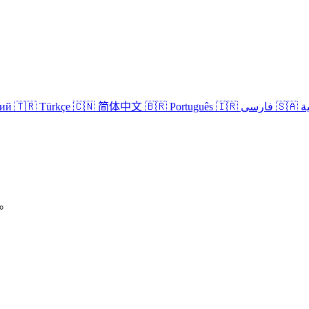
кий
🇹🇷 Türkçe
🇨🇳 简体中文
🇧🇷 Português
🇮🇷 فارسی
🇸
P。