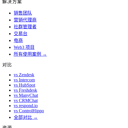
解决方案
销售团队
营销代理商
社群管理者
交易台
电商
Web3 项目
所有使用案例 →
对比
vs Zendesk
vs Intercom
vs HubSpot
vs Freshdesk
vs ManyChat
vs CRMChat
vs respond.io
vs ControlHippo
全部对比 →
资源