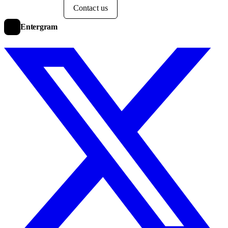
Start free
Contact us
Entergram