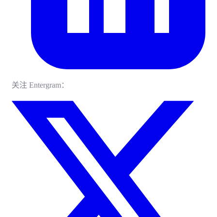
关注 Entergram：