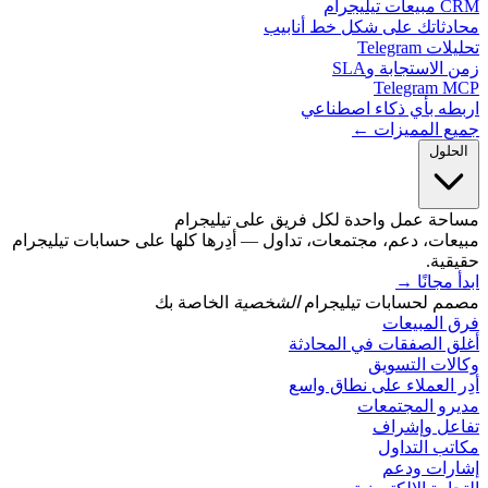
يليجرام
دثاتك على شكل خط أنابيب
 Telegram
الاستجابة وSLA
Telegram 
طه بأي ذكاء اصطناعي
ع المميزات ←
حلول
حة عمل واحدة لكل فريق على تيليجرام
ات، دعم، مجتمعات، تداول — أدِرها كلها على حسابات تيليجرام
ية.
مجانًا
→
م لحسابات تيليجرام
الشخصية
الخاصة بك
 المبيعات
 الصفقات في المحادثة
ات التسويق
 العملاء على نطاق واسع
رو المجتمعات
عل وإشراف
ب التداول
رات ودعم