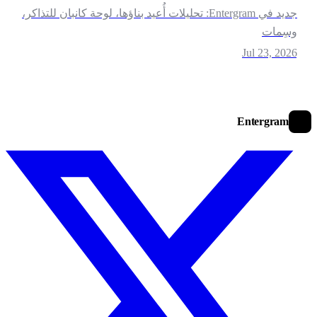
جديد في Entergram: تحليلات أُعيد بناؤها، لوحة كانبان للتذاكر،
سِمات
Jul 23, 202
Entergram