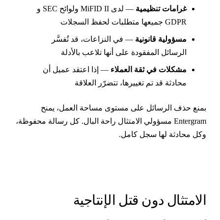
غرامات تنظيمية
— لدى MiFID II ولوائح SEC و
GDPR جميعها متطلبات لحفظ السجلات
مسؤولية قانونية
— في النزاعات، قد تُفسَّر
الرسائل المفقودة على أنها تلاعب بالأدلة
مشكلات في ثقة العملاء
— إذا اعتقد عميل أن
محادثة قد تم تغييرها، تتضرّر العلاقة
منع حذف الرسائل على مستوى مساحة العمل، يمنح
Entergram مسؤولي الامتثال راحة البال. كل رسالة محفوظة،
كل محادثة لها سجل كامل.
لامتثال دون قتل الإنتاجية