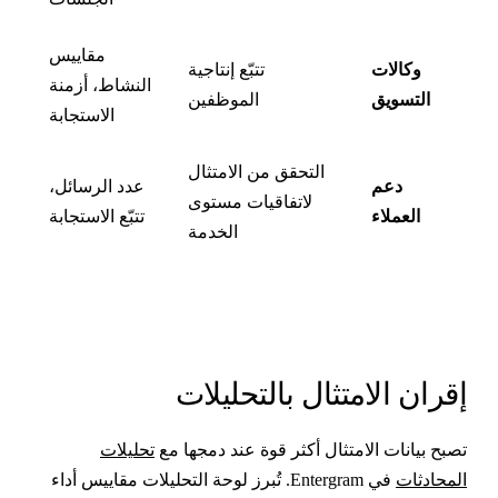
مقاييس
وكالات
تتبّع إنتاجية
النشاط، أزمنة
التسويق
الموظفين
الاستجابة
التحقق من الامتثال
دعم
عدد الرسائل،
لاتفاقيات مستوى
العملاء
تتبّع الاستجابة
الخدمة
قران الامتثال بالتحليلات
صبح بيانات الامتثال أكثر قوة عند دمجها مع
تحليلات
لمحادثات
في Entergram. تُبرز لوحة التحليلات مقاييس أداء