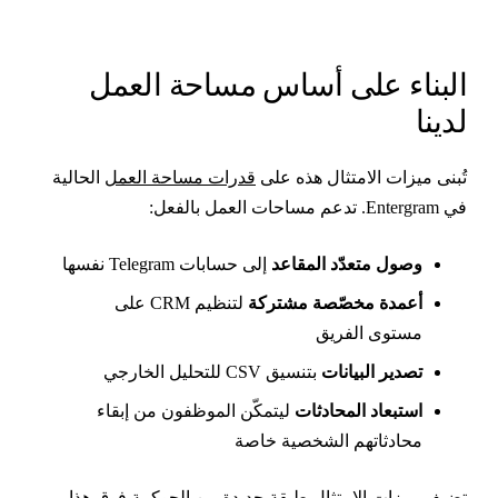
لبناء على أساس مساحة العمل
دينا
ُبنى ميزات الامتثال هذه على
قدرات مساحة العمل
الحالية
Entergra. تدعم مساحات العمل بالفعل:
وصول متعدّد المقاعد
إلى حسابات Telegram نفسها
أعمدة مخصّصة مشتركة
لتنظيم CRM على
مستوى الفريق
تصدير البيانات
بتنسيق CSV للتحليل الخارجي
استبعاد المحادثات
ليتمكّن الموظفون من إبقاء
محادثاتهم الشخصية خاصة
ضيف ميزات الامتثال طبقة جديدة من الحوكمة فوق هذا