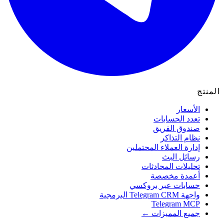
نتج
الأسعار
تعدد الحسابات
صندوق الفريق
نظام التذاكر
إدارة العملاء المحتملين
رسائل البث
تحليلات المحادثات
أعمدة مخصصة
حسابات عبر بروكسي
واجهة Telegram CRM البرمجية
Telegram MCP
جميع المميزات ←