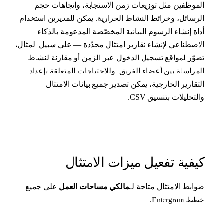
لموظفين مثل توزيعات زمن الاستجابة، واتجاهات حجم
لرسائل، وخرائط النشاط الحرارية. يمكن للمديرين استخدام
داة إنشاء الرسوم البيانية المخصّصة المدعومة بالذكاء
لاصطناعي لإنشاء تقارير امتثال محدّدة — على سبيل المثال،
صوّر لمواقع تسجيل الدخول عبر الزمن أو مقارنة لنشاط
لمراسلة بين أعضاء الفريق. وللاحتياجات المتعلقة بإعداد
لتقارير الخارجية، يمكن تصدير جميع بيانات الامتثال
التحليلات بتنسيق CSV.
يفية تفعيل ميزات الامتثال
وابط الامتثال متاحة لـ
مالكي مساحات العمل
على جميع
طط Entergram.