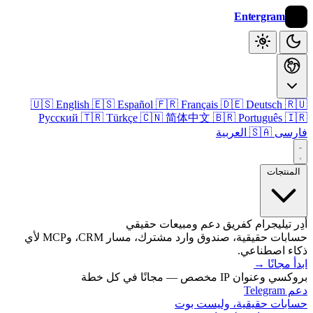
Entergram
🇺🇸 English
🇪🇸 Español
🇫🇷 Français
🇩🇪 Deutsch

Русский
🇹🇷 Türkçe
🇨🇳 简体中文
🇧🇷 Português

🇸🇦 العربية
فا
المنتج
أدِر تيليجرام كفريق دعم ومبيعات ح
حسابات حقيقية، صندوق وارد مشترك، مسار CRM، وMCP لأي
ذكاء اصطنا
→
ابدأ م
بروكسي وعنوان IP مخصص — مجانًا ف
دعم
حسابات حقيقية، وليست 