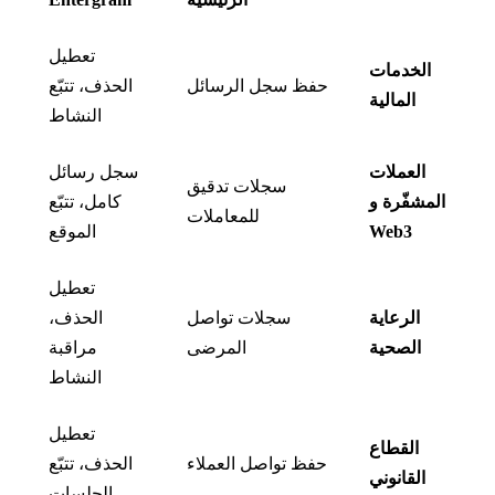
تعطيل
الخدمات
حفظ سجل الرسائل
الحذف، تتبّع
المالية
النشاط
العملات
سجل رسائل
سجلات تدقيق
المشفّرة و
كامل، تتبّع
للمعاملات
Web3
الموقع
تعطيل
الرعاية
سجلات تواصل
الحذف،
الصحية
المرضى
مراقبة
النشاط
تعطيل
القطاع
حفظ تواصل العملاء
الحذف، تتبّع
القانوني
الجلسات