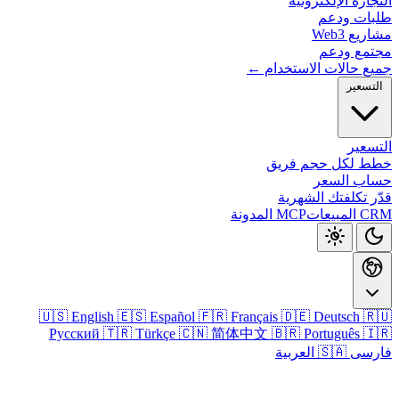
التجارة الإلكتر
طلبات و
مشاريع
مجتمع و
جميع حالات الاستخدا
التس
الت
خطط لكل حجم ف
حساب ال
قدّر تكلفتك الش
المدونة
MCP
CRM 
🇺🇸 English
🇪🇸 Español
🇫🇷 Français
🇩🇪 Deutsch

Русский
🇹🇷 Türkçe
🇨🇳 简体中文
🇧🇷 Português

🇸🇦 العربية
فا
تسجيل الدخو