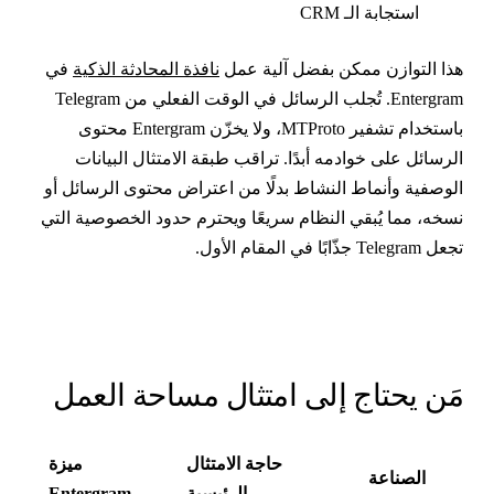
استجابة الـ CRM
ذا التوازن ممكن بفضل آلية عمل
نافذة المحادثة الذكية
في
Entergram. تُجلب الرسائل في الوقت الفعلي من Telegram
باستخدام تشفير MTProto، ولا يخزّن Entergram محتوى
لرسائل على خوادمه أبدًا. تراقب طبقة الامتثال البيانات
لوصفية وأنماط النشاط بدلًا من اعتراض محتوى الرسائل أو
سخه، مما يُبقي النظام سريعًا ويحترم حدود الخصوصية التي
عل Telegram جذّابًا في المقام الأول.
َن يحتاج إلى امتثال مساحة العمل
حاجة الامتثال
ميزة
الصناعة
الرئيسية
Entergram