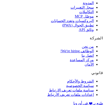
المدونة
سجل التغييرات
التكاملات
موصّل MCP
البروكسيات وتعدد الحسابات
تطبيق الجوال (PWA)
وثائق API
ركة
من نحن
الوظائف
We're hiring!
اتصل بنا
مركز المساعدة
الأمان
وني
الشروط والأحكام
سياسة الخصوصية
سياسة ملفات تعريف الارتباط
إعدادات ملفات تعريف الارتباط
 بـ ❤️ في أوروبا