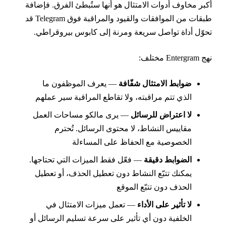
كبر مخاوف أدوات الامتثال هو أنها ستُبطئ الفرق. فإضافة
طبقات من الموافقات والقيود والمراقبة فوق Telegram قد
حوّل أداة تواصل سريعة ومرنة إلى كابوس بيروقراطي.
ج Entergram مختلف:
ضوابط الامتثال شفّافة
— يعرف الموظفون ما
الذي تتم مراقبته، ولا تقاطع المراقبة سير عملهم
لا اعتراض للرسائل
— يرى مالكو مساحات العمل
مقاييس النشاط، لا محتوى الرسائل. تُحترم
الخصوصية مع الحفاظ على المساءلة
الضوابط دقيقة
— فعّل فقط الميزات التي تحتاجها.
يمكنك تتبّع النشاط دون تعطيل الحذف، أو تعطيل
الحذف دون تتبّع الموقع
لا تأثير على الأداء
— تعمل ميزات الامتثال في
الخلفية دون أي تأثير على سرعة تسليم الرسائل أو