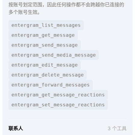
按账号划定范围，因此任何操作都不会跨越你已连接的
多个账号生效。
entergram_list_messages
entergram_get_message
entergram_send_message
entergram_send_media_message
entergram_edit_message
entergram_delete_message
entergram_forward_messages
entergram_get_message_reactions
entergram_set_message_reactions
联系人
3 个工具