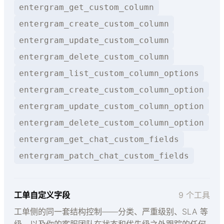
entergram_get_custom_column
entergram_create_custom_column
entergram_update_custom_column
entergram_delete_custom_column
entergram_list_custom_column_options
entergram_create_custom_column_option
entergram_update_custom_column_option
entergram_delete_custom_column_option
entergram_get_chat_custom_fields
entergram_patch_chat_custom_fields
工单自定义字段
9 个工具
工单侧的同一套结构控制——分类、严重级别、SLA 等