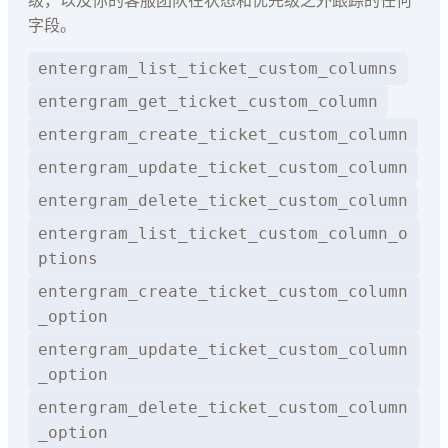
级，以及你的客服团队在状态和优先级之外跟踪的任何
字段。
entergram_list_ticket_custom_columns
entergram_get_ticket_custom_column
entergram_create_ticket_custom_column
entergram_update_ticket_custom_column
entergram_delete_ticket_custom_column
entergram_list_ticket_custom_column_o
ptions
entergram_create_ticket_custom_column
_option
entergram_update_ticket_custom_column
_option
entergram_delete_ticket_custom_column
_option