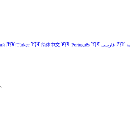
кий
🇹🇷 Türkçe
🇨🇳 简体中文
🇧🇷 Português
🇮🇷 فارسی
🇸
P。