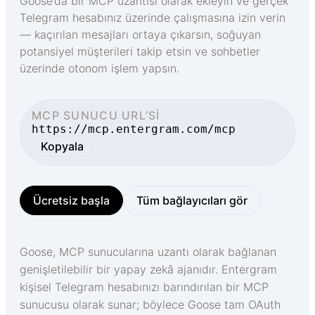
Goose’da bir MCP uzantısı olarak ekleyin ve gerçek
Telegram hesabınız üzerinde çalışmasına izin verin
— kaçırılan mesajları ortaya çıkarsın, soğuyan
potansiyel müşterileri takip etsin ve sohbetler
üzerinde otonom işlem yapsın.
MCP SUNUCU URL’SI
https://mcp.entergram.com/mcp
Kopyala
Ücretsiz başla
Tüm bağlayıcıları gör
Goose, MCP sunucularına uzantı olarak bağlanan
genişletilebilir bir yapay zekâ ajanıdır. Entergram
kişisel Telegram hesabınızı barındırılan bir MCP
sunucusu olarak sunar; böylece Goose tam OAuth