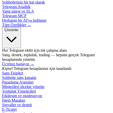
Sohbetleriniz bir hat olarak
Telegram Analitik
Yanıt süresi ve SLA
Telegram MCP
Herhangi bir AI'ya bağlanın
Tüm Özellikler →
Çözümler
Her Telegram ekibi için tek çalışma alanı
Satış, destek, topluluk, trading — hepsini gerçek Telegram
hesaplarında yönetin.
Ücretsiz başlayın
→
Kişisel
Telegram hesaplarınız için tasarlandı
Satış Ekipleri
Sohbette satış kapatın
Pazarlama Ajansları
Müşterileri ölçekte yönetin
Topluluk Yöneticileri
Etkileşim ve moderasyon
İşlem Masaları
Sinyaller ve destek
E-Ticaret