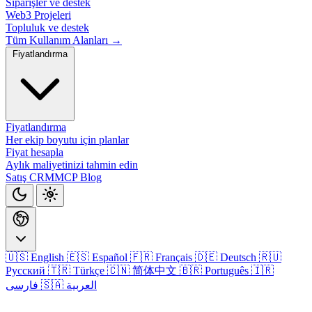
Siparişler ve destek
Web3 Projeleri
Topluluk ve destek
Tüm Kullanım Alanları →
Fiyatlandırma
Fiyatlandırma
Her ekip boyutu için planlar
Fiyat hesapla
Aylık maliyetinizi tahmin edin
Satış CRM
MCP
Blog
🇺🇸 English
🇪🇸 Español
🇫🇷 Français
🇩🇪 Deutsch
🇷🇺
Русский
🇹🇷 Türkçe
🇨🇳 简体中文
🇧🇷 Português
🇮🇷
🇸🇦 العربية
فارسی
Giriş