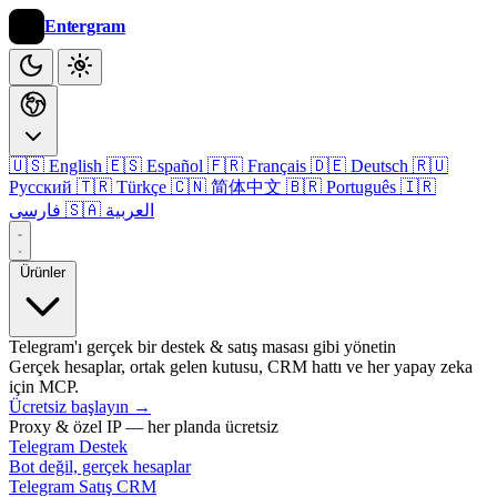
Entergram
🇺🇸 English
🇪🇸 Español
🇫🇷 Français
🇩🇪 Deutsch
🇷🇺
Русский
🇹🇷 Türkçe
🇨🇳 简体中文
🇧🇷 Português
🇮🇷
🇸🇦 العربية
فارسی
Ürünler
Telegram'ı gerçek bir destek & satış masası gibi yönetin
Gerçek hesaplar, ortak gelen kutusu, CRM hattı ve her yapay zeka
için MCP.
Ücretsiz başlayın
→
Proxy & özel IP — her planda ücretsiz
Telegram Destek
Bot değil, gerçek hesaplar
Telegram Satış CRM