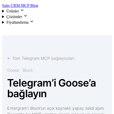
Satış CRM
MCP
Blog
Ürünler
Çözümler
Fiyatlandırma
Giriş
← Tüm Telegram MCP bağlayıcıları
Goose · Block
Telegram’i Goose’a
bağlayın
Entergram’ı Block’un açık kaynaklı yapay zekâ ajanı