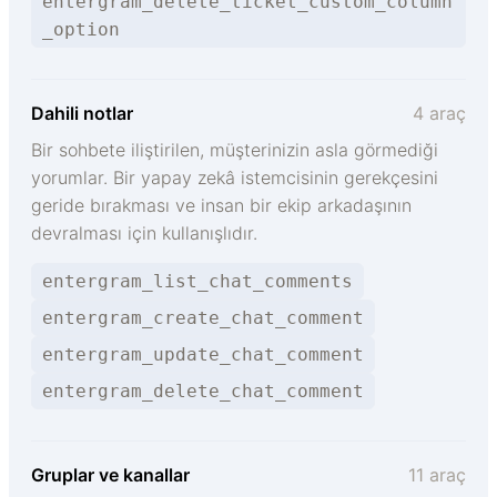
entergram_delete_ticket_custom_column
_option
Dahili notlar
4 araç
Bir sohbete iliştirilen, müşterinizin asla görmediği
yorumlar. Bir yapay zekâ istemcisinin gerekçesini
geride bırakması ve insan bir ekip arkadaşının
devralması için kullanışlıdır.
entergram_list_chat_comments
entergram_create_chat_comment
entergram_update_chat_comment
entergram_delete_chat_comment
Gruplar ve kanallar
11 araç