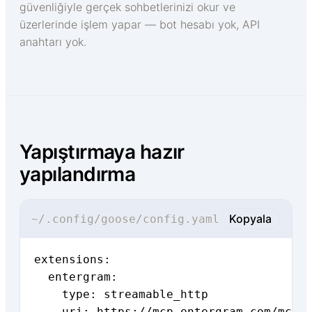
güvenliğiyle gerçek sohbetlerinizi okur ve
üzerlerinde işlem yapar — bot hesabı yok, API
anahtarı yok.
Yapıştırmaya hazır
yapılandırma
Kopyala
~/.config/goose/config.yaml
extensions:

  entergram:

    type: streamable_http

    uri: https://mcp.entergram.com/mcp
