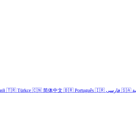
кий
🇹🇷 Türkçe
🇨🇳 简体中文
🇧🇷 Português
🇮🇷 فارسی
🇸