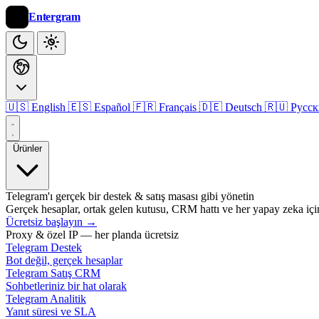
Entergram
🇺🇸 English
🇪🇸 Español
🇫🇷 Français
🇩🇪 Deutsch
🇷🇺 Русс
Ürünler
Telegram'ı gerçek bir destek & satış masası gibi yönetin
Gerçek hesaplar, ortak gelen kutusu, CRM hattı ve her yapay zeka iç
Ücretsiz başlayın
→
Proxy & özel IP — her planda ücretsiz
Telegram Destek
Bot değil, gerçek hesaplar
Telegram Satış CRM
Sohbetleriniz bir hat olarak
Telegram Analitik
Yanıt süresi ve SLA