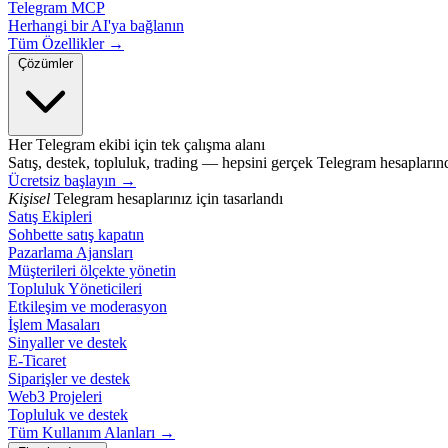
Telegram MCP
Herhangi bir AI'ya bağlanın
Tüm Özellikler →
Çözümler
Her Telegram ekibi için tek çalışma alanı
Satış, destek, topluluk, trading — hepsini gerçek Telegram hesapların
Ücretsiz başlayın
→
Kişisel
Telegram hesaplarınız için tasarlandı
Satış Ekipleri
Sohbette satış kapatın
Pazarlama Ajansları
Müşterileri ölçekte yönetin
Topluluk Yöneticileri
Etkileşim ve moderasyon
İşlem Masaları
Sinyaller ve destek
E-Ticaret
Siparişler ve destek
Web3 Projeleri
Topluluk ve destek
Tüm Kullanım Alanları →