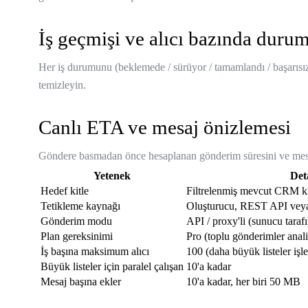
İş geçmişi ve alıcı bazında duru
Her iş durumunu (beklemede / sürüyor / tamamlandı / başarısız), 
temizleyin.
Canlı ETA ve mesaj önizlemesi
Göndere basmadan önce hesaplanan gönderim süresini ve mesaj
Yetenek
Det
Hedef kitle
Filtrelenmiş mevcut CRM kiş
Tetikleme kaynağı
Oluşturucu, REST API ve
Gönderim modu
API / proxy'li (sunucu tarafı
Plan gereksinimi
Pro (toplu gönderimler anali
İş başına maksimum alıcı
100 (daha büyük listeler işl
Büyük listeler için paralel çalışan
10'a kadar
Mesaj başına ekler
10'a kadar, her biri 50 MB