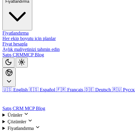
Fiyatlandırma
Fiyatlandırma
Her ekip boyutu için planlar
Fiyat hesapla
Aylık maliyetinizi tahmin edin
Satış CRM
MCP
Blog
🇺🇸 English
🇪🇸 Español
🇫🇷 Français
🇩🇪 Deutsch
🇷🇺 Русс
Giriş
Satış CRM
MCP
Blog
Ürünler
Çözümler
Fiyatlandırma