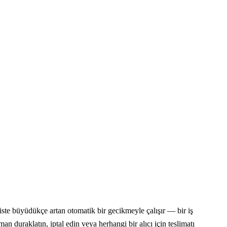
liste büyüdükçe artan otomatik bir gecikmeyle çalışır — bir iş
n duraklatın, iptal edin veya herhangi bir alıcı için teslimatı