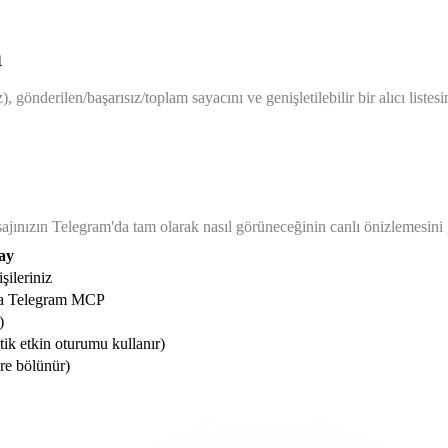
m
gönderilen/başarısız/toplam sayacını ve genişletilebilir bir alıcı listes
ınızın Telegram'da tam olarak nasıl görüneceğinin canlı önizlemesini
ay
ileriniz
ya Telegram MCP
)
tik etkin oturumu kullanır)
ere bölünür)