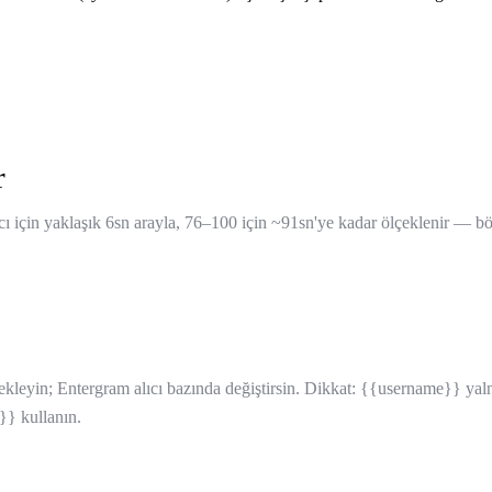
r
ı için yaklaşık 6sn arayla, 76–100 için ~91sn'ye kadar ölçeklenir — böyl
yin; Entergram alıcı bazında değiştirsin. Dikkat: {{username}} yaln
}} kullanın.