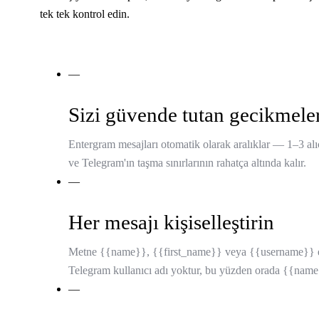
tek tek kontrol edin.
Toplu gönderim dokümanlarını okuyun
—
Sizi güvende tutan gecikmele
Entergram mesajları otomatik olarak aralıklar — 1–3 alıc
ve Telegram'ın taşma sınırlarının rahatça altında kalır.
—
Her mesajı kişiselleştirin
Metne {{name}}, {{first_name}} veya {{username}} ekle
Telegram kullanıcı adı yoktur, bu yüzden orada {{name
—