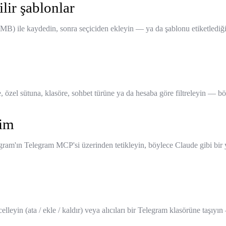
lir şablonlar
3 MB) ile kaydedin, sonra seçiciden ekleyin — ya da şablonu etiketlediğ
e, özel sütuna, klasöre, sohbet türüne ya da hesaba göre filtreleyin — 
rim
am'ın Telegram MCP'si üzerinden tetikleyin, böylece Claude gibi bir y
lleyin (ata / ekle / kaldır) veya alıcıları bir Telegram klasörüne taşıyı