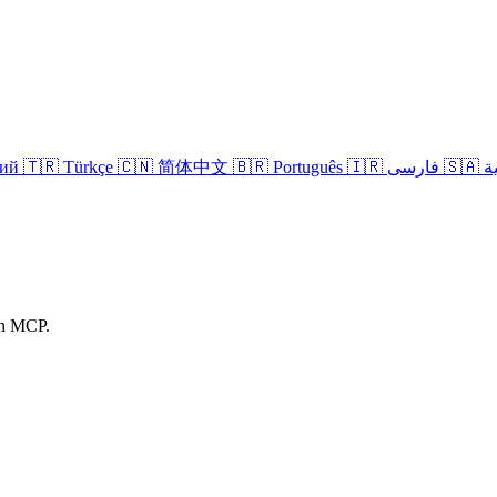
кий
🇹🇷 Türkçe
🇨🇳 简体中文
🇧🇷 Português
🇮🇷 فارسی
🇸
in MCP.