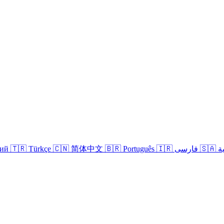
кий
🇹🇷 Türkçe
🇨🇳 简体中文
🇧🇷 Português
🇮🇷 فارسی
🇸