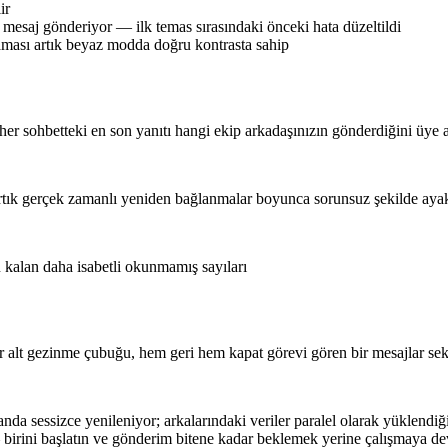
ir
mesaj gönderiyor — ilk temas sırasındaki önceki hata düzeltildi
aması artık beyaz modda doğru kontrasta sahip
er sohbetteki en son yanıtı hangi ekip arkadaşınızın gönderdiğini üye 
 artık gerçek zamanlı yeniden bağlanmalar boyunca sorunsuz şekilde ayak
 kalan daha isabetli okunmamış sayıları
 alt gezinme çubuğu, hem geri hem kapat görevi gören bir mesajlar sekm
nda sessizce yenileniyor; arkalarındaki veriler paralel olarak yüklendiği
birini başlatın ve gönderim bitene kadar beklemek yerine çalışmaya d