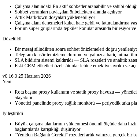
Çalışma alanındaki En aktif sohbetler aranabilir ve sahibi olduğu
Sohbet yorumları paylaşılan önbellekten anında açılıyor
Artık Markdown dosyaları yüklenebiliyor
Çalışma alanı denemeleri kalıcı hale geldi ve faturalandırma yaş
Forum süper gruplarında tepkiler konular arasında birleşiyor ve
Düzeltildi
Bir mesaj silindikten sonra sohbet önizlemeleri doğru yenileniy
Telegram klasör temizleme durumu ve yalnızca hariç tutma filtrel
SLA bildirim sistemi kaldırıldı — SLA rozetleri ve analitik zaten
Eski CRM etiketleri özel sütunlar lehine emekliye ayrıldı ve a
v0.16.0
25 Haziran 2026
Yeni
Rota başına proxy kullanımı ve statik proxy havuzu — yöneticiler a
atayabilir
Yönetici panelinde proxy sağlık monitörü — periyodik arka plan 
İyileştirildi
Büyük çalışma alanlarının yüklenmesi önemli ölçüde daha hızlı —
bağlantılarda karışıklığı düşürüyor
"Yeniden Bağlantı Gerekli" rozetleri artık yalnızca gerçek bir 