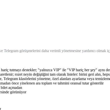
Giriş
e Telegram görüşmelerini daha verimli yönetmesine yardımcı olmak için t
eya hariç tutmayı destekler; "yalnızca VIP" ile "VIP hariç her şey" aynı d
etlenir; rozet neyin değiştiğini tam olarak listeler: birini geri alın, h
e, Telegram klasörlerini yönetme, özel alanları ayarlama veya temizlem
lamadan önce yinelenen ara toplam ve tahmini oransal tutar gösterilir
, bilet açmadan
tesinde görünüyor
r