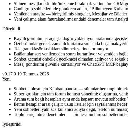
Silinen mesajlar eski bir önizleme bırakmak yerine tüm CRM g
Canlı grup sohbetlerinde gönderen adları, "Bilinmeyen Kullanıc
Yenilenen arayüz — birleştirilmiş simgeler, Mesajlar ve Biletler 
Yeni çalışma alanı faturalandırmasındaki denemeler tam Analytics
Düzeltildi
Kayıtlı görünümler açılışta doğru yükleniyor, aralarında geçişt
Özel sütunlar gerçek zamanlı kurtarma sırasında boşalmak yerine
Telegram klasör taslakları silinmek yerine korunuyor
Bağlantılar sert yenilemeden sonra kurtarılıyor ve yeniden bağl
Sohbet geçmişi önbellek gecikmesi olmadan açılıyor ve soğuk a
Mesaj gönderimi güvenle kurtarılıyor ve ChatGPT MCP bağlayıcı
v0.17.0
19 Temmuz 2026
Yeni
Sohbet tablosu için Kanban panosu — sütunlar herhangi bir tekli
Süper gruplar için tam forum konusu yönetimi: oluşturma, yenid
Arama tüm bağlı hesapları aynı anda kapsar; mevcut sohbetler, 
İletme hesaplar arası çalışır; uzun listeler için sayfalanmış hede
Yeni sohbetleri yalnızca kullanıcı adıyla değil, telefon numaras
Toplu hariç tutma denetimleri — bir hesabın tüm sohbetlerini tek 
İyileştirildi