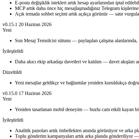
E-posta değişiklik istekleri artık hesap ayarlarından iptal edilebil
MCP artık daha önce hiç mesajlaşmadığınız Telegram kişilerine 
Açık temada sohbet seçimi artık açıkça görünür — satır vurgul
v0.15.1
20 Haziran 2026
Yeni
Son Mesaj Temsilcisi sütunu — paylaşılan çalışma alanlarında, h
İyileştirildi
Daha akıcı ekip arkadaşı davetleri ve katılım — davet akışları
Düzeltildi
Yeni mesajlar geldikçe ve bağlantılar yeniden kuruldukça doğru
v0.15.0
17 Haziran 2026
Yeni
Yeniden tasarlanan mobil deneyim — buzlu cam etkili kayan bir
İyileştirildi
Analitik panoları artık önbellekten anında görünüyor ve arka pla
Toplu gönderim kampanyaları artık arka planda gönderiliyor — 