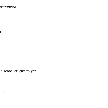
 görünmüyor
ı
n sohbetleri çıkarmıyor
üldü