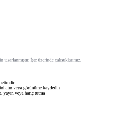
asarlanmıştır. İşte üzerinde çalıştıklarımız.
enetimdir
epsini atın veya görünüme kaydedin
e, yayın veya hariç tutma