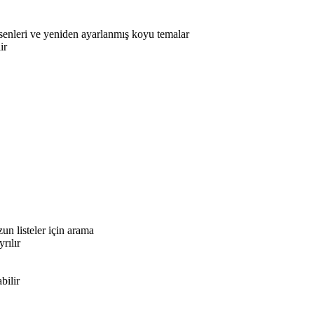
desenleri ve yeniden ayarlanmış koyu temalar
ir
n listeler için arama
rılır
bilir