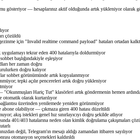
mu gösteriyor — hesaplarınız aktif olduğunda artık yükleniyor olarak
lıyor
arı çözüldü
ezinme için "Invalid realtime command payload" hataları ortadan kalkt
 uygulamayı tekrar eden 400 hatalarıyla doldurmüyor
sohbet başlığındakiyle eşleşiyor
dları her zaman doğru
urulurken doğru kalıyor
sajlar sohbet görünümünde artık kopyalanmıyor
nmüyor; tepki açılır pencereleri artık doğru yükleniyor
rtmiyor
 — "Okunmuşları Hariç Tut" klasörleri artık göndermenin hemen ardında
e otomatik olarak kurtarılıyor
et bağlantısı üzerinden yenilemede yeniden görünmüyor
e abone olabiliyor — çıkmaza giren 400 hatası düzeltildi
yor; akış istekleri genel hız sınırlayıcıyı doğru şekilde atlıyor
rasında 401/403 hatalarına neden olan kimlik doğrulama çakışmaları çöz
utarlı
ınızdan değil, Telegram'ın mesajı aldığı zamandan itibaren sayılıyor
rası otomasyon seçenekleri kaldırıldı