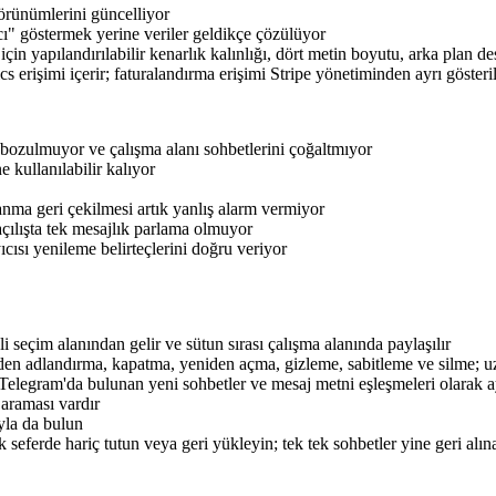
örünümlerini güncelliyor
ı" göstermek yerine veriler geldikçe çözülüyor
için yapılandırılabilir kenarlık kalınlığı, dört metin boyutu, arka plan 
 erişimi içerir; faturalandırma erişimi Stripe yönetiminden ayrı gösteril
e bozulmuyor ve çalışma alanı sohbetlerini çoğaltmıyor
 kullanılabilir kalıyor
anma geri çekilmesi artık yanlış alarm vermiyor
çılışta tek mesajlık parlama olmuyor
sı yenileme belirteçlerini doğru veriyor
 seçim alanından gelir ve sütun sırası çalışma alanında paylaşılır
en adlandırma, kapatma, yeniden açma, gizleme, sabitleme ve silme; uzu
Telegram'da bulunan yeni sohbetler ve mesaj metni eşleşmeleri olarak ay
f araması vardır
ıyla da bulun
seferde hariç tutun veya geri yükleyin; tek tek sohbetler yine geri alına