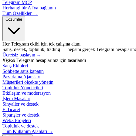
Telegram MCP
Herhangi bir AI'ya bağlanın
Tüm Özellikler →
Çözümler
Her Telegram ekibi için tek çalışma alanı
Satış, destek, topluluk, trading — hepsini gerçek Telegram hesapların
Ücretsiz başlayın
→
Kişisel
Telegram hesaplarınız için tasarlandı
Satış Ekipleri
Sohbette satış kapatın
Pazarlama Ajansları
Müşterileri ölçekte yönetin
Topluluk Yöneticileri
Etkileşim ve moderasyon
İşlem Masaları
Sinyaller ve destek
E-Ticaret
Siparişler ve destek
Web3 Projeleri
Topluluk ve destek
Tüm Kullanım Alanları →