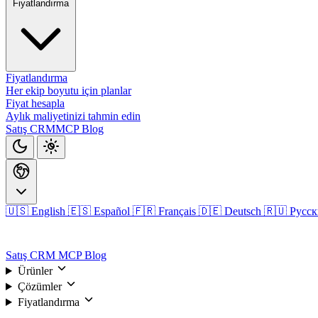
Fiyatlandırma
Fiyatlandırma
Her ekip boyutu için planlar
Fiyat hesapla
Aylık maliyetinizi tahmin edin
Satış CRM
MCP
Blog
🇺🇸 English
🇪🇸 Español
🇫🇷 Français
🇩🇪 Deutsch
🇷🇺 Русс
Giriş
Satış CRM
MCP
Blog
Ürünler
Çözümler
Fiyatlandırma