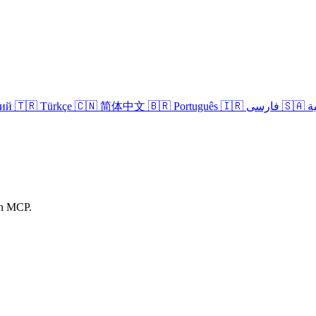
кий
🇹🇷 Türkçe
🇨🇳 简体中文
🇧🇷 Português
🇮🇷 فارسی
🇸
in MCP.