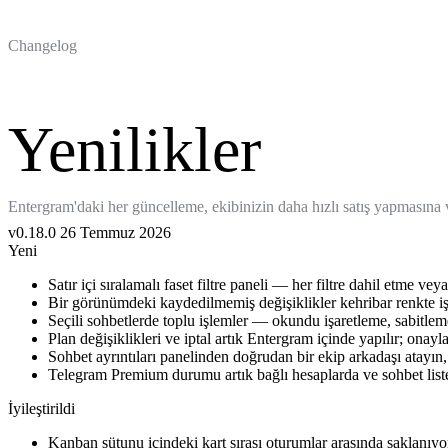
Changelog
Yenilikler
Entergram'daki her güncelleme, ekibinizin daha hızlı satış yapmasına v
v0.18.0
26 Temmuz 2026
Yeni
Satır içi sıralamalı faset filtre paneli — her filtre dahil etme v
Bir görünümdeki kaydedilmemiş değişiklikler kehribar renkte işar
Seçili sohbetlerde toplu işlemler — okundu işaretleme, sabitlem
Plan değişiklikleri ve iptal artık Entergram içinde yapılır; onay
Sohbet ayrıntıları panelinden doğrudan bir ekip arkadaşı atayın
Telegram Premium durumu artık bağlı hesaplarda ve sohbet lis
İyileştirildi
Kanban sütunu içindeki kart sırası oturumlar arasında saklanıyo