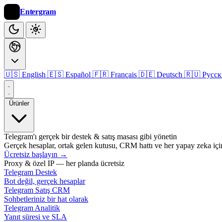
Entergram
🇺🇸 English
🇪🇸 Español
🇫🇷 Français
🇩🇪 Deutsch
🇷🇺 Русс
Ürünler
Telegram'ı gerçek bir destek & satış masası gibi yönetin
Gerçek hesaplar, ortak gelen kutusu, CRM hattı ve her yapay zeka iç
Ücretsiz başlayın
→
Proxy & özel IP — her planda ücretsiz
Telegram Destek
Bot değil, gerçek hesaplar
Telegram Satış CRM
Sohbetleriniz bir hat olarak
Telegram Analitik
Yanıt süresi ve SLA