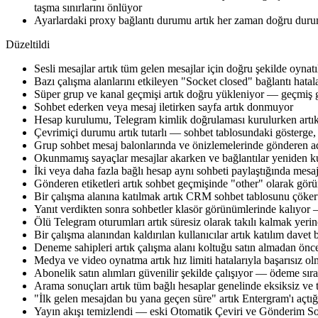
taşma sınırlarını önlüyor
Ayarlardaki proxy bağlantı durumu artık her zaman doğru duru
Düzeltildi
Sesli mesajlar artık tüm gelen mesajlar için doğru şekilde oynatı
Bazı çalışma alanlarını etkileyen "Socket closed" bağlantı hatal
Süper grup ve kanal geçmişi artık doğru yükleniyor — geçmiş g
Sohbet ederken veya mesaj iletirken sayfa artık donmuyor
Hesap kurulumu, Telegram kimlik doğrulaması kurulurken artık
Çevrimiçi durumu artık tutarlı — sohbet tablosundaki gösterge, 
Grup sohbet mesaj balonlarında ve önizlemelerinde gönderen a
Okunmamış sayaçlar mesajlar akarken ve bağlantılar yeniden k
İki veya daha fazla bağlı hesap aynı sohbeti paylaştığında me
Gönderen etiketleri artık sohbet geçmişinde "other" olarak görü
Bir çalışma alanına katılmak artık CRM sohbet tablosunu çöke
Yanıt verdikten sonra sohbetler klasör görünümlerinde kalıyor
Ölü Telegram oturumları artık süresiz olarak takılı kalmak yerin
Bir çalışma alanından kaldırılan kullanıcılar artık katılım dav
Deneme sahipleri artık çalışma alanı koltuğu satın almadan önc
Medya ve video oynatma artık hız limiti hatalarıyla başarısız olmu
Abonelik satın alımları güvenilir şekilde çalışıyor — ödeme sı
Arama sonuçları artık tüm bağlı hesaplar genelinde eksiksiz ve t
"İlk gelen mesajdan bu yana geçen süre" artık Entergram'ı açtığ
Yayın akışı temizlendi — eski Otomatik Çeviri ve Gönderim Son