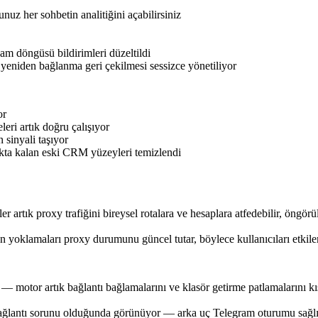
nuz her sohbetin analitiğini açabilirsiniz
am döngüsü bildirimleri düzeltildi
 yeniden bağlanma geri çekilmesi sessizce yönetiliyor
or
eri artık doğru çalışıyor
 sinyali taşıyor
çıkta kalan eski CRM yüzeyleri temizlendi
rtık proxy trafiğini bireysel rotalara ve hesaplara atfedebilir, öngörüle
yoklamaları proxy durumunu güncel tutar, böylece kullanıcıları etkileme
 motor artık bağlantı bağlamalarını ve klasör getirme patlamalarını kısı
bağlantı sorunu olduğunda görünüyor — arka uç Telegram oturumu sağlıklı