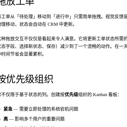
拖放工单
将工单从「待处理」移动到「进行中」只需简单拖拽。视觉反馈是
物理移动，状态会自动在 CRM 中更新。
这种拖放交互不仅仅是看起来令人满意。它将更新工单状态所需
状态字段、选择新状态、保存）减少到了一个流畅的动作。在一
种时间节省会显著累积。
按优先级组织
您不仅限于基于状态的列。创建按
优先级
组织的 Kanban 看板：
紧急
— 需要立即处理的系统宕机问题
高
— 影响多个用户的重要问题