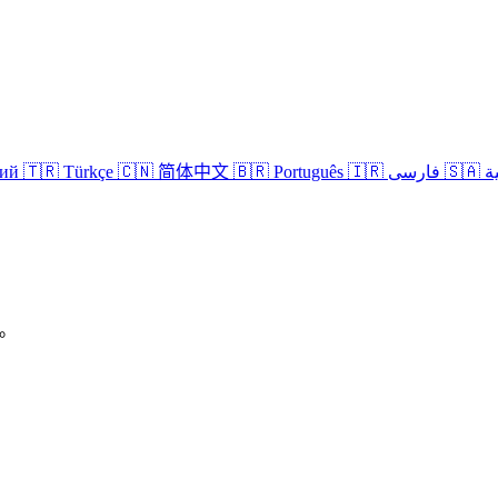
кий
🇹🇷 Türkçe
🇨🇳 简体中文
🇧🇷 Português
🇮🇷 فارسی
🇸
P。