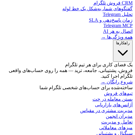
لگرام
گوهای شما، به‌شکل یک خط لوله
Telegr
 پاسخ‌دهی و SLA
Telegram 
ل به هر AI
 ویژگی‌ها →
کارها
ضای کاری برای هر تیم تلگرام
ش، پشتیبانی، جامعه، ترید — همه را روی حساب‌های واقعی
ام اجرا کنید.
ع رایگان
→
ته‌شده برای حساب‌های
شخصی
تلگرام شما
‌های فروش
ن معامله در چت
س‌های بازاریابی
ریت مشتری در مقیاس
ران انجمن
مل و مدیریت
های معاملاتی
ال و پشتیبانی