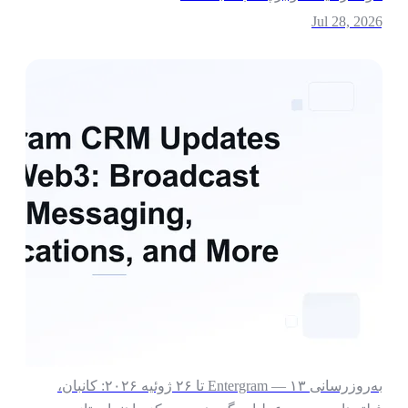
Jul 28, 202
به‌روزرسانی Entergram — ۱۳ تا ۲۶ ژوئیه ۲۰۲۶: کانبان،