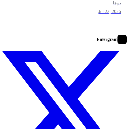
م‌ها
Jul 23, 202
Entergram