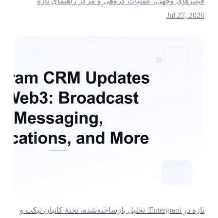
یلترهای وجهی، عملیات گروهی و مرکز راهنمای تازه
Jul 27, 202
تازه در Entergram: تحلیل بازساخته‌شده، تختهٔ کانبان تیکت و