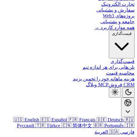
تجارت الکتر
سفارش و پشتیب
پروژه‌های
جامعه و پشتی
همه موارد کارب
قیمت‌گذا
قیمت‌گذ
پلن‌هایی برای هر اندازه
محاسبه ق
هزینه ماهانه خود را تخمین ب
وبلاگ
MCP
CRM
🇺🇸 English
🇪🇸 Español
🇫🇷 Français
🇩🇪 Deutsch

Русский
🇹🇷 Türkçe
🇨🇳 简体中文
🇧🇷 Português

🇸🇦 العربية
فا