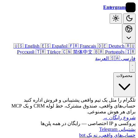
Entergram
🇺🇸 English
🇪🇸 Español
🇫🇷 Français
🇩🇪 Deutsch

Русский
🇹🇷 Türkçe
🇨🇳 简体中文
🇧🇷 Português

🇸🇦 العربية
فا
محصول
تلگرام را مثل یک تیم واقعی پشتیبانی و فروش اداره 
حساب‌های واقعی، صندوق مشترک، خط لوله CRM و یک MCP
برای هر هوش مصنو
→
شروع رای
پروکسی و IP اختصاصی — رایگان 
پشتیبانی T
حساب‌های واقعی، نه یک