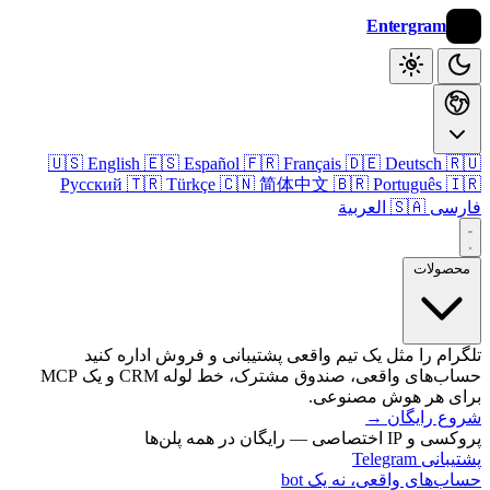
Entergram
🇺🇸 English
🇪🇸 Español
🇫🇷 Français
🇩🇪 Deutsch

Русский
🇹🇷 Türkçe
🇨🇳 简体中文
🇧🇷 Português

🇸🇦 العربية
فا
محصول
تلگرام را مثل یک تیم واقعی پشتیبانی و فروش اداره 
حساب‌های واقعی، صندوق مشترک، خط لوله CRM و یک MCP
برای هر هوش مصنو
→
شروع رای
پروکسی و IP اختصاصی — رایگان 
پشتیبانی T
حساب‌های واقعی، نه یک