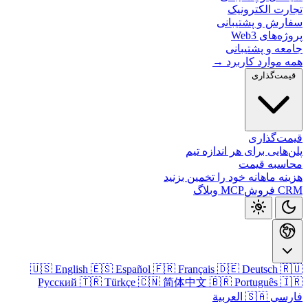
تجارت الکتر
سفارش و پشتیب
پروژه‌های
جامعه و پشتی
همه موارد کارب
قیمت‌گذا
قیمت‌گذ
پلن‌هایی برای هر اندازه
محاسبه ق
هزینه ماهانه خود را تخمین ب
وبلاگ
MCP
CRM
🇺🇸 English
🇪🇸 Español
🇫🇷 Français
🇩🇪 Deutsch

Русский
🇹🇷 Türkçe
🇨🇳 简体中文
🇧🇷 Português

🇸🇦 العربية
فا