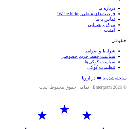
درباره ما
فرصت‌های شغلی
We're hiring!
تماس با ما
مرکز راهنمایی
امنیت
قی
شرایط و ضوابط
سیاست حفظ حریم خصوصی
سیاست کوکی‌ها
تنظیمات کوکی
ه‌شده با ❤️ در اروپا
202
· تمامی حقوق محفوظ است