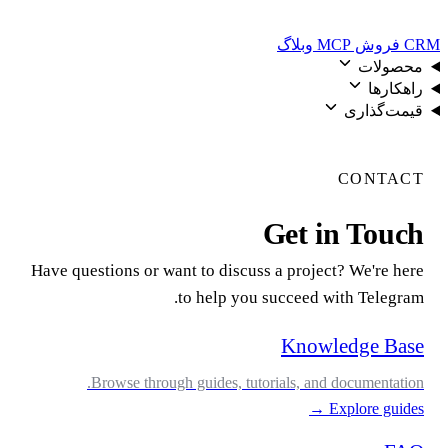
رود
روش
MCP
وبلاگ
حصولات
اهکارها
یمت‌گذاری
ورود
CONTAC
Get in Touc
Have questions or want to discuss a project? We're her
to help you succeed with Telegram
Knowledge Bas
Browse through guides, tutorials, and documentation
→
Explore guide