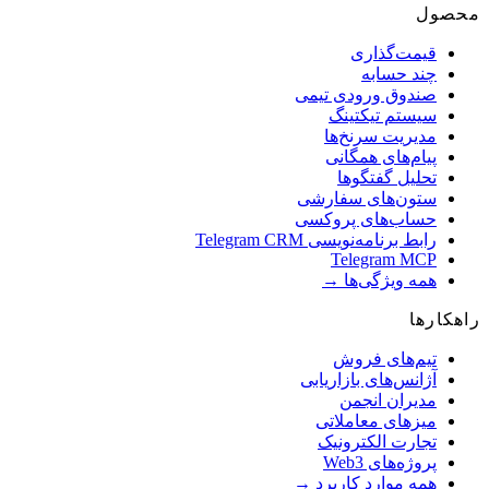
صول
قیمت‌گذاری
چند حسابه
صندوق ورودی تیمی
سیستم تیکتینگ
مدیریت سرنخ‌ها
پیام‌های همگانی
تحلیل گفتگوها
ستون‌های سفارشی
حساب‌های پروکسی
رابط برنامه‌نویسی Telegram CRM
Telegram MCP
همه ویژگی‌ها →
کارها
تیم‌های فروش
آژانس‌های بازاریابی
مدیران انجمن
میزهای معاملاتی
تجارت الکترونیک
پروژه‌های Web3
همه موارد کاربرد →