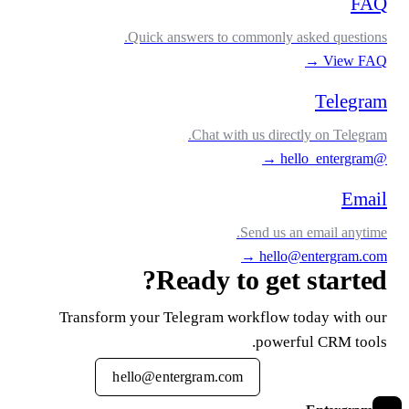
FA
Quick answers to commonly asked questions
→
View FA
Telegra
Chat with us directly on Telegram
→
@hello_en
Emai
Send us an email anytime
→
hello@entergram.co
Ready to get started
Transform your Telegram workflow today with ou
powerful CRM tools
hello@entergram.com
Start Free Trial