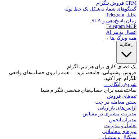
لگرام
گوهای شما، به‌شکل یک خط لوله
Telegr
 پاسخ‌دهی و SLA
Telegram 
ل به هر AI
 ویژگی‌ها →
کارها
ضای کاری برای هر تیم تلگرام
ش، پشتیبانی، جامعه، ترید — همه را روی حساب‌های واقعی
ام اجرا کنید.
ع رایگان
→
ته‌شده برای حساب‌های
شخصی
تلگرام شما
‌های فروش
ن معامله در چت
س‌های بازاریابی
ریت مشتری در مقیاس
ران انجمن
مل و مدیریت
های معاملاتی
ال و پشتیبانی