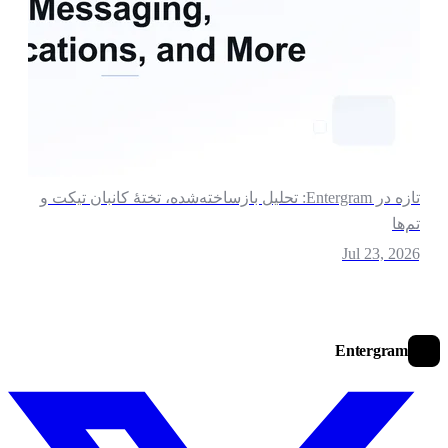
تازه در Entergram: تحلیل بازساخته‌شده، تختهٔ کانبان تیکت و
م‌ها
Jul 23, 202
Entergram