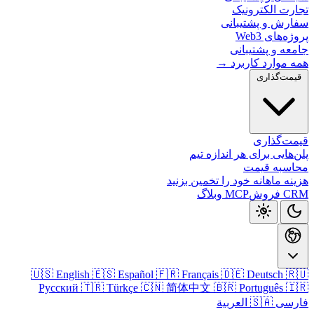
تجارت الکتر
سفارش و پشتیب
پروژه‌های
جامعه و پشتی
همه موارد کارب
قیمت‌گذا
قیمت‌گذ
پلن‌هایی برای هر اندازه
محاسبه ق
هزینه ماهانه خود را تخمین ب
وبلاگ
MCP
CRM
🇺🇸 English
🇪🇸 Español
🇫🇷 Français
🇩🇪 Deutsch

Русский
🇹🇷 Türkçe
🇨🇳 简体中文
🇧🇷 Português

🇸🇦 العربية
فا