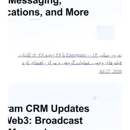
به‌روزرسانی Entergram — ۱۳ تا ۲۶ ژوئیه ۲۰۲۶: کانبان،
یلترهای وجهی، عملیات گروهی و مرکز راهنمای تازه
Jul 27, 202