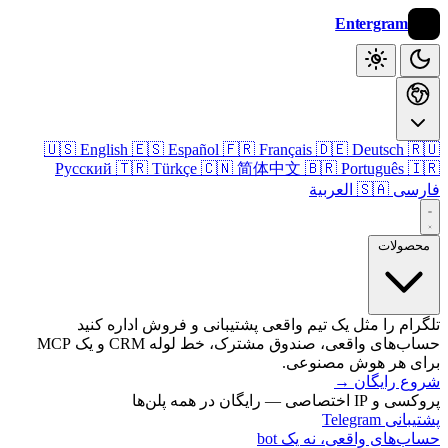
Entergram
🇺🇸 English
🇪🇸 Español
🇫🇷 Français
🇩🇪 Deutsch

Русский
🇹🇷 Türkçe
🇨🇳 简体中文
🇧🇷 Português

🇸🇦 العربية
فا
محصول
تلگرام را مثل یک تیم واقعی پشتیبانی و فروش اداره 
حساب‌های واقعی، صندوق مشترک، خط لوله CRM و یک MCP
برای هر هوش مصنو
→
شروع رای
پروکسی و IP اختصاصی — رایگان 
پشتیبانی T
حساب‌های واقعی، نه یک