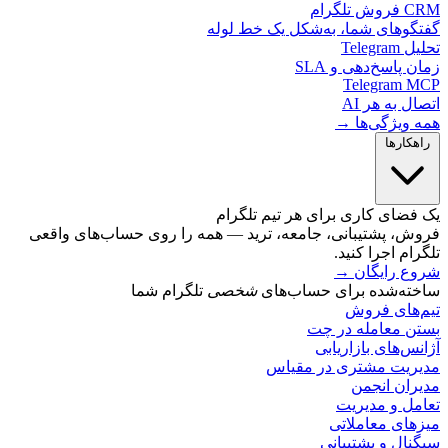
لگرام
گوهای شما، به‌شکل یک خط لوله
Telegr
 پاسخ‌دهی و SLA
Telegram 
ل به هر AI
 ویژگی‌ها →
کارها
ضای کاری برای هر تیم تلگرام
ش، پشتیبانی، جامعه، ترید — همه را روی حساب‌های واقعی
ام اجرا کنید.
ع رایگان
→
ته‌شده برای حساب‌های
شخصی
تلگرام شما
‌های فروش
ن معامله در چت
س‌های بازاریابی
ریت مشتری در مقیاس
ران انجمن
مل و مدیریت
های معاملاتی
ال و پشتیبانی