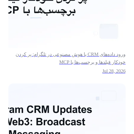
ورود داده‌های CRM با هوش مصنوعی در تلگرام: پر کردن
ودکار فیلدها و برچسب‌ها با MCP
Jul 28, 202