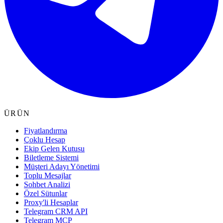
ÜRÜN
Fiyatlandırma
Çoklu Hesap
Ekip Gelen Kutusu
Biletleme Sistemi
Müşteri Adayı Yönetimi
Toplu Mesajlar
Sohbet Analizi
Özel Sütunlar
Proxy'li Hesaplar
Telegram CRM API
Telegram MCP