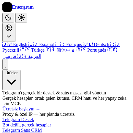
Entergram
🇺🇸 English
🇪🇸 Español
🇫🇷 Français
🇩🇪 Deutsch
🇷🇺
Русский
🇹🇷 Türkçe
🇨🇳 简体中文
🇧🇷 Português
🇮🇷
🇸🇦 العربية
فارسی
Ürünler
Telegram'ı gerçek bir destek & satış masası gibi yönetin
Gerçek hesaplar, ortak gelen kutusu, CRM hattı ve her yapay zeka
için MCP.
Ücretsiz başlayın
→
Proxy & özel IP — her planda ücretsiz
Telegram Destek
Bot değil, gerçek hesaplar
Telegram Satış CRM