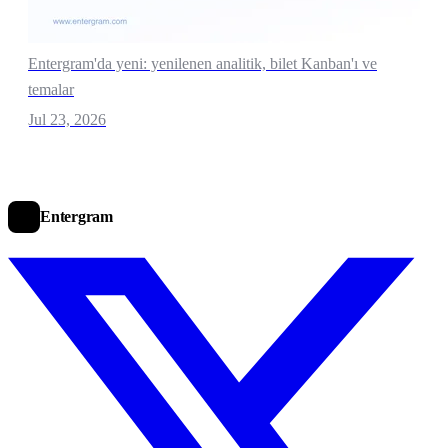
Entergram'da yeni: yenilenen analitik, bilet Kanban'ı ve
temalar
Jul 23, 2026
Entergram