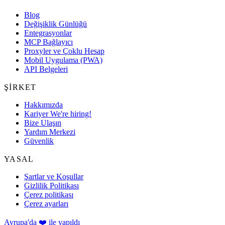
Blog
Değişiklik Günlüğü
Entegrasyonlar
MCP Bağlayıcı
Proxyler ve Çoklu Hesap
Mobil Uygulama (PWA)
API Belgeleri
ŞIRKET
Hakkımızda
Kariyer
We're hiring!
Bize Ulaşın
Yardım Merkezi
Güvenlik
YASAL
Şartlar ve Koşullar
Gizlilik Politikası
Çerez politikası
Çerez ayarları
Avrupa'da ❤️ ile yapıldı