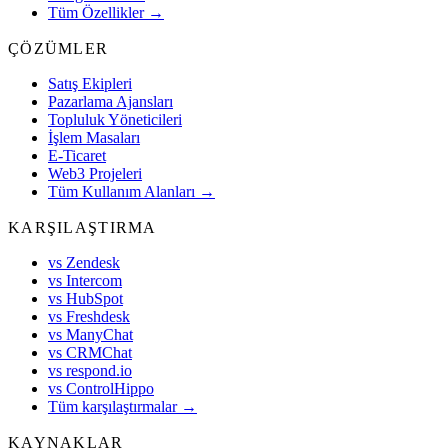
Tüm Özellikler →
ÇÖZÜMLER
Satış Ekipleri
Pazarlama Ajansları
Topluluk Yöneticileri
İşlem Masaları
E-Ticaret
Web3 Projeleri
Tüm Kullanım Alanları →
KARŞILAŞTIRMA
vs Zendesk
vs Intercom
vs HubSpot
vs Freshdesk
vs ManyChat
vs CRMChat
vs respond.io
vs ControlHippo
Tüm karşılaştırmalar →
KAYNAKLAR