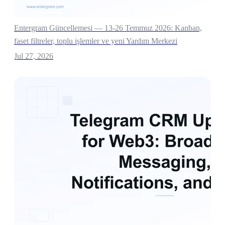
Entergram Güncellemesi — 13-26 Temmuz 2026: Kanban,
faset filtreler, toplu işlemler ve yeni Yardım Merkezi
Jul 27, 2026