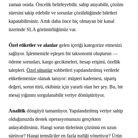
zaman orada. Öncelik belirleyebilir, sahip atayabilir, çözüm
süresini takip edebilir ve sorunlar çözüldüğünde biletleri
kapatabilirsiniz. Artık daha önce hiç olmayan bir kanal
üzerinde SLA görünürlüğünüz var.
Özel etiketler ve alanlar
gelen içeriği kategorize etmenizi
sağlıyor. İşletmenizle eşleşen bir taksonomi oluşturun —
ödeme sorunları, kargo gecikmeleri, hesap erişimi, özellik
talepleri.
Özel sütunlar
sohbetleri yapılandırılmış verilerle
etiketlemenize olanak tanıyor: müşteri kademesi, sipariş
değeri, sorun türü, ekibiniz için yararlı olan her şey. Bu, bir
mesaj yığınını sorgulanabilir veriye dönüştürüyor.
Analitik
döngüyü tamamlıyor. Yapılandırılmış veriye sahip
olduğunuzda destek operasyonunuzu gerçekten
anlayabilirsiniz. Hangi sorun türlerinin çözümü en uzun
sürüyor? Hangi temsilciler en fazla trafiği yönetiyor? Ürün