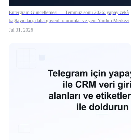
Entergram Güncellemesi — Temmuz sonu 2026: yapay zekâ
bağlayıcıları, daha güvenli oturumlar ve yeni Yardım Merkezi
Jul 31, 2026