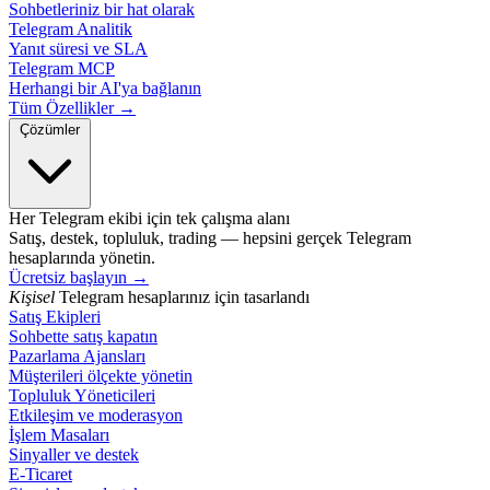
Sohbetleriniz bir hat olarak
Telegram Analitik
Yanıt süresi ve SLA
Telegram MCP
Herhangi bir AI'ya bağlanın
Tüm Özellikler →
Çözümler
Her Telegram ekibi için tek çalışma alanı
Satış, destek, topluluk, trading — hepsini gerçek Telegram
hesaplarında yönetin.
Ücretsiz başlayın
→
Kişisel
Telegram hesaplarınız için tasarlandı
Satış Ekipleri
Sohbette satış kapatın
Pazarlama Ajansları
Müşterileri ölçekte yönetin
Topluluk Yöneticileri
Etkileşim ve moderasyon
İşlem Masaları
Sinyaller ve destek
E-Ticaret