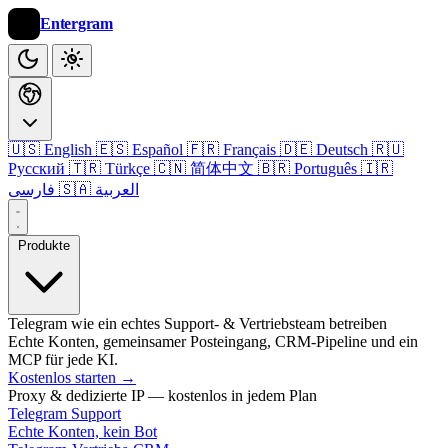
Entergram
🇺🇸 English
🇪🇸 Español
🇫🇷 Français
🇩🇪 Deutsch
🇷🇺
Русский
🇹🇷 Türkçe
🇨🇳 简体中文
🇧🇷 Português
🇮🇷
🇸🇦 العربية
فارسی
Produkte
Telegram wie ein echtes Support- & Vertriebsteam betreiben
Echte Konten, gemeinsamer Posteingang, CRM-Pipeline und ein
MCP für jede KI.
Kostenlos starten
→
Proxy & dedizierte IP — kostenlos in jedem Plan
Telegram Support
Echte Konten, kein Bot