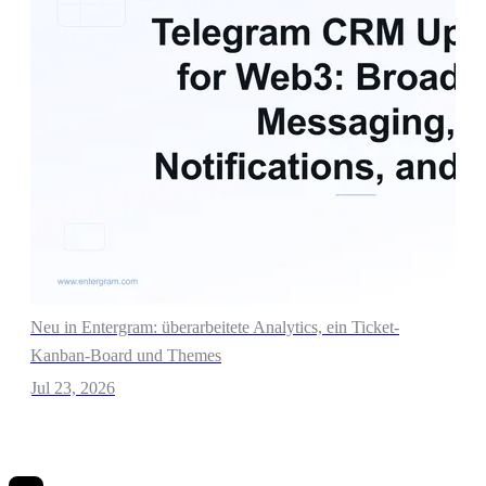
Neu in Entergram: überarbeitete Analytics, ein Ticket-
Kanban-Board und Themes
Jul 23, 2026