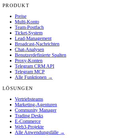
PRODUKT
Preise
Multi-Konto
Team-Postfach
Ticket-System
Lead-Management
Broadcast-Nachrichten
Chat-Analysen
Benutzerdefinierte Spalten
Proxy-Konten
Telegram CRM API
Telegram MCP
Alle Funktionen →
LÖSUNGEN
Vertriebsteams
Marketing-Agenturen
Community Manager
Trading Desks
E-Commerce
Web3-Projekte
Alle Anwendungsfälle →