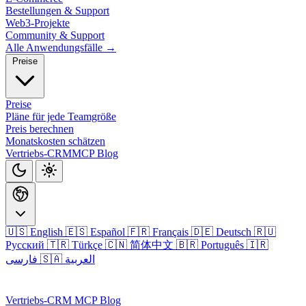
Bestellungen & Support
Web3-Projekte
Community & Support
Alle Anwendungsfälle →
Preise
Preise
Pläne für jede Teamgröße
Preis berechnen
Monatskosten schätzen
Vertriebs-CRM
MCP
Blog
🇺🇸 English
🇪🇸 Español
🇫🇷 Français
🇩🇪 Deutsch
🇷🇺
Русский
🇹🇷 Türkçe
🇨🇳 简体中文
🇧🇷 Português
🇮🇷
🇸🇦 العربية
فارسی
Anmelden
Vertriebs-CRM
MCP
Blog