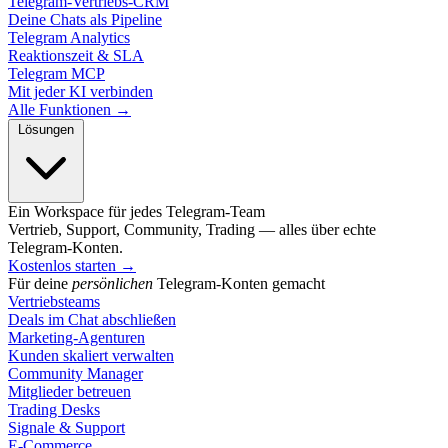
Telegram-Vertriebs-CRM
Deine Chats als Pipeline
Telegram Analytics
Reaktionszeit & SLA
Telegram MCP
Mit jeder KI verbinden
Alle Funktionen →
Lösungen
Ein Workspace für jedes Telegram-Team
Vertrieb, Support, Community, Trading — alles über echte
Telegram-Konten.
Kostenlos starten
→
Für deine
persönlichen
Telegram-Konten gemacht
Vertriebsteams
Deals im Chat abschließen
Marketing-Agenturen
Kunden skaliert verwalten
Community Manager
Mitglieder betreuen
Trading Desks
Signale & Support
E-Commerce