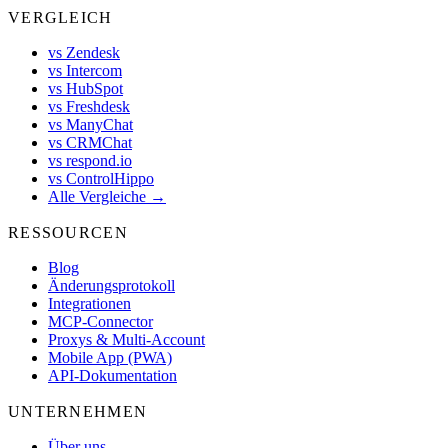
VERGLEICH
vs Zendesk
vs Intercom
vs HubSpot
vs Freshdesk
vs ManyChat
vs CRMChat
vs respond.io
vs ControlHippo
Alle Vergleiche →
RESSOURCEN
Blog
Änderungsprotokoll
Integrationen
MCP-Connector
Proxys & Multi-Account
Mobile App (PWA)
API-Dokumentation
UNTERNEHMEN
Über uns