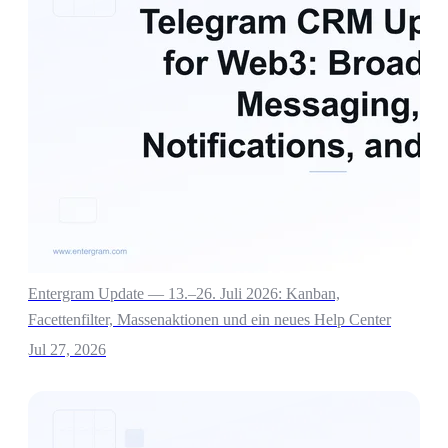
Entergram Update — 13.–26. Juli 2026: Kanban,
Facettenfilter, Massenaktionen und ein neues Help Center
Jul 27, 2026