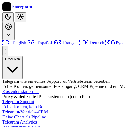
Entergram
🇺🇸 English
🇪🇸 Español
🇫🇷 Français
🇩🇪 Deutsch
🇷🇺 Русс
Produkte
Telegram wie ein echtes Support- & Vertriebsteam betreiben
Echte Konten, gemeinsamer Posteingang, CRM-Pipeline und ein MCP
Kostenlos starten
→
Proxy & dedizierte IP — kostenlos in jedem Plan
Telegram Support
Echte Konten, kein Bot
Telegram-Vertriebs-CRM
Deine Chats als Pipeline
Telegram Analytics