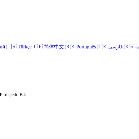
кий
🇹🇷 Türkçe
🇨🇳 简体中文
🇧🇷 Português
🇮🇷 فارسی
🇸
 für jede KI.