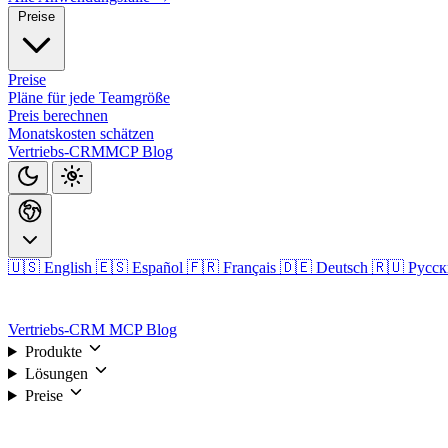
Preise
Preise
Pläne für jede Teamgröße
Preis berechnen
Monatskosten schätzen
Vertriebs-CRM
MCP
Blog
🇺🇸 English
🇪🇸 Español
🇫🇷 Français
🇩🇪 Deutsch
🇷🇺 Русс
Anmelden
Vertriebs-CRM
MCP
Blog
Produkte
Lösungen
Preise