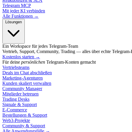
Reaktionszeit & SLA
Telegram MCP
Mit jeder KI verbinden
Alle Funktionen →
Lösungen
Ein Workspace für jedes Telegram-Team
Vertrieb, Support, Community, Trading — alles über echte Telegram
Kostenlos starten
→
Für deine
persönlichen
Telegram-Konten gemacht
Vertriebsteams
Deals im Chat abschließen
Marketing-Agenturen
Kunden skaliert verwalten
Community Manager
Mitglieder betreuen
Trading Desks
Signale & Support
E-Commerce
Bestellungen & Support
Web3-Projekte
Community & Support
Alle Anwendungsfälle →