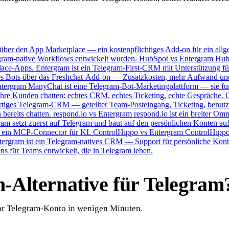
über den App Marketplace — ein kostenpflichtiges Add-on für ein allg
legram-native Workflows entwickelt wurden.
HubSpot vs Entergram
Hub
place-Apps. Entergram ist ein Telegram-First-CRM mit Unterstützung f
nes Bots über das Freshchat-Add-on — Zusatzkosten, mehr Aufwand und
tergram
ManyChat ist eine Telegram-Bot-Marketingplattform — sie funk
hre Kunden chatten: echtes CRM, echtes Ticketing, echte Gespräche.
ertiges Telegram-CRM — geteilter Team-Posteingang, Ticketing, benutz
bereits chatten.
respond.io vs Entergram
respond.io ist ein breiter O
m setzt zuerst auf Telegram und baut auf den persönlichen Konten auf,
d ein MCP-Connector für KI.
ControlHippo vs Entergram
ControlHippo
rgram ist ein Telegram-natives CRM — Support für persönliche Konten,
 für Teams entwickelt, die in Telegram leben.
m-Alternative für Telegram
Ihr Telegram-Konto in wenigen Minuten.