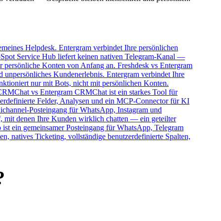
emeines Helpdesk. Entergram verbindet Ihre persönlichen
Spot Service Hub liefert keinen nativen Telegram-Kanal —
ür persönliche Konten von Anfang an.
Freshdesk vs Entergram
 unpersönliches Kundenerlebnis. Entergram verbindet Ihre
tioniert nur mit Bots, nicht mit persönlichen Konten.
CRMChat vs Entergram
CRMChat ist ein starkes Tool für
erdefinierte Felder, Analysen und ein MCP-Connector für KI
mnichannel-Posteingang für WhatsApp, Instagram und
 mit denen Ihre Kunden wirklich chatten — ein geteilter
 ist ein gemeinsamer Posteingang für WhatsApp, Telegram
 natives Ticketing, vollständige benutzerdefinierte Spalten,
?