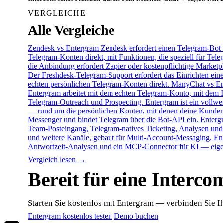
VERGLEICHE
Alle Vergleiche
Zendesk vs Entergram
Zendesk erfordert einen Telegram-Bot 
Telegram-Konten direkt, mit Funktionen, die speziell für Te
die Anbindung erfordert Zapier oder kostenpflichtige Market
Der Freshdesk-Telegram-Support erfordert das Einrichten ei
echten persönlichen Telegram-Konten direkt.
ManyChat vs En
Entergram arbeitet mit dem echten Telegram-Konto, mit dem I
Telegram-Outreach und Prospecting. Entergram ist ein vollw
— rund um die persönlichen Konten, mit denen deine Kunden 
Messenger und bindet Telegram über die Bot-API ein. Entergra
Team-Posteingang, Telegram-natives Ticketing, Analysen un
und weitere Kanäle, gebaut für Multi-Account-Messaging. Ente
Antwortzeit-Analysen und ein MCP-Connector für KI — eigens
Vergleich lesen →
Bereit für eine Interco
Starten Sie kostenlos mit Entergram — verbinden Sie 
Entergram kostenlos testen
Demo buchen