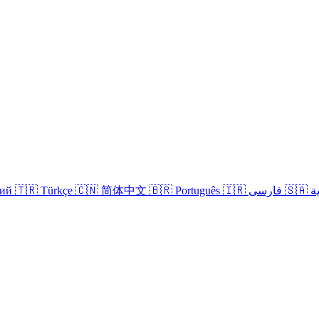
кий
🇹🇷 Türkçe
🇨🇳 简体中文
🇧🇷 Português
🇮🇷 فارسی
🇸
Anmelden