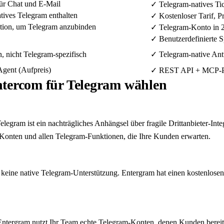
für Chat und E-Mail
✓
Telegram-natives Ti
atives Telegram enthalten
✓
Kostenloser Tarif, P
tion, um Telegram anzubinden
✓
Telegram-Konto in 2
✓
Benutzerdefinierte 
 nicht Telegram-spezifisch
✓
Telegram-native Ant
gent (Aufpreis)
✓
REST API + MCP-Pro
tercom für Telegram wählen
egram ist ein nachträgliches Anhängsel über fragile Drittanbieter-In
e Konten und allen Telegram-Funktionen, die Ihre Kunden erwarten.
em keine native Telegram-Unterstützung. Entergram hat einen kostenlos
Entergram nutzt Ihr Team echte Telegram-Konten, denen Kunden bereit