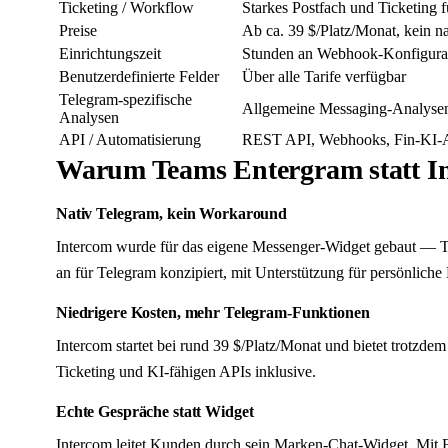
Ticketing / Workflow
Starkes Postfach und Ticketing 
Preise
Ab ca. 39 $/Platz/Monat, kein n
Einrichtungszeit
Stunden an Webhook-Konfigura
Benutzerdefinierte Felder
Über alle Tarife verfügbar
Telegram-spezifische
Allgemeine Messaging-Analysen,
Analysen
API / Automatisierung
REST API, Webhooks, Fin-KI-A
Warum Teams Entergram statt In
Nativ Telegram, kein Workaround
Intercom wurde für das eigene Messenger-Widget gebaut — Tel
an für Telegram konzipiert, mit Unterstützung für persönlich
Niedrigere Kosten, mehr Telegram-Funktionen
Intercom startet bei rund 39 $/Platz/Monat und bietet trotzd
Ticketing und KI-fähigen APIs inklusive.
Echte Gespräche statt Widget
Intercom leitet Kunden durch sein Marken-Chat-Widget. Mit 