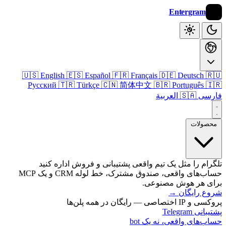
Entergram
🇺🇸 English
🇪🇸 Español
🇫🇷 Français
🇩🇪 Deutsch

Русский
🇹🇷 Türkçe
🇨🇳 简体中文
🇧🇷 Português

🇸🇦 العربية
فا
محصول
تلگرام را مثل یک تیم واقعی پشتیبانی و فروش اداره 
حساب‌های واقعی، صندوق مشترک، خط لوله CRM و یک MCP
برای هر هوش مصنو
→
شروع رای
پروکسی و IP اختصاصی — رایگان 
پشتیبانی T
حساب‌های واقعی، نه یک