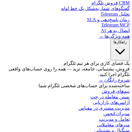
لگرام
گوهای شما، به‌شکل یک خط لوله
Telegr
 پاسخ‌دهی و SLA
Telegram 
ل به هر AI
 ویژگی‌ها →
کارها
ضای کاری برای هر تیم تلگرام
ش، پشتیبانی، جامعه، ترید — همه را روی حساب‌های واقعی
ام اجرا کنید.
ع رایگان
→
ته‌شده برای حساب‌های
شخصی
تلگرام شما
‌های فروش
ن معامله در چت
س‌های بازاریابی
ریت مشتری در مقیاس
ران انجمن
مل و مدیریت
های معاملاتی
ال و پشتیبانی