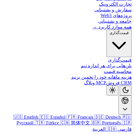
تجارت الکتر
سفارش و پشتیب
پروژه‌های
جامعه و پشتی
همه موارد کارب
قیمت‌گذا
قیمت‌گذ
پلن‌هایی برای هر اندازه
محاسبه ق
هزینه ماهانه خود را تخمین ب
وبلاگ
MCP
CRM
🇺🇸 English
🇪🇸 Español
🇫🇷 Français
🇩🇪 Deutsch

Русский
🇹🇷 Türkçe
🇨🇳 简体中文
🇧🇷 Português

🇸🇦 العربية
فا