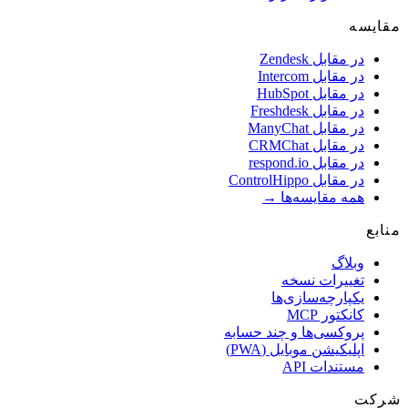
یسه
در مقابل Zendesk
در مقابل Intercom
در مقابل HubSpot
در مقابل Freshdesk
در مقابل ManyChat
در مقابل CRMChat
در مقابل respond.io
در مقابل ControlHippo
همه مقایسه‌ها →
بع
وبلاگ
تغییرات نسخه
یکپارچه‌سازی‌ها
کانکتور MCP
پروکسی‌ها و چند حسابه
اپلیکیشن موبایل (PWA)
مستندات API
کت