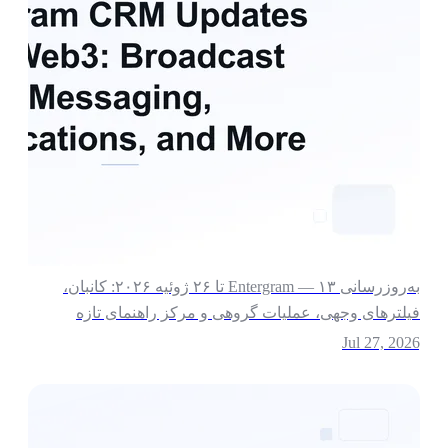
به‌روزرسانی Entergram — ۱۳ تا ۲۶ ژوئیه ۲۰۲۶: کانبان،
یلترهای وجهی، عملیات گروهی و مرکز راهنمای تازه
Jul 27, 202