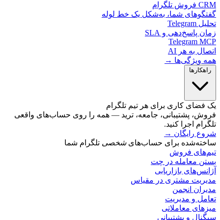
لگرام
گوهای شما، به‌شکل یک خط لوله
Telegr
 پاسخ‌دهی و SLA
Telegram 
ل به هر AI
 ویژگی‌ها →
کارها
ضای کاری برای هر تیم تلگرام
ش، پشتیبانی، جامعه، ترید — همه را روی حساب‌های واقعی
ام اجرا کنید.
ع رایگان
→
ته‌شده برای حساب‌های
شخصی
تلگرام شما
‌های فروش
ن معامله در چت
س‌های بازاریابی
ریت مشتری در مقیاس
ران انجمن
مل و مدیریت
های معاملاتی
ال و پشتیبانی