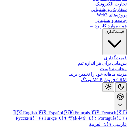
تجارت الکتر
سفارش و پشتیب
پروژه‌های
جامعه و پشتی
همه موارد کارب
قیمت‌گذا
قیمت‌گذ
پلن‌هایی برای هر اندازه
محاسبه ق
هزینه ماهانه خود را تخمین ب
وبلاگ
MCP
CRM
🇺🇸 English
🇪🇸 Español
🇫🇷 Français
🇩🇪 Deutsch

Русский
🇹🇷 Türkçe
🇨🇳 简体中文
🇧🇷 Português

🇸🇦 العربية
فا