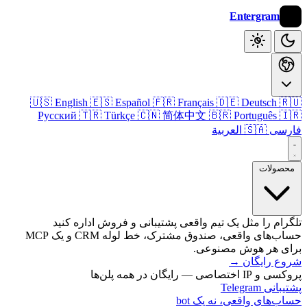
Entergram
🇺🇸 English
🇪🇸 Español
🇫🇷 Français
🇩🇪 Deutsch

Русский
🇹🇷 Türkçe
🇨🇳 简体中文
🇧🇷 Português

🇸🇦 العربية
فا
محصول
تلگرام را مثل یک تیم واقعی پشتیبانی و فروش اداره 
حساب‌های واقعی، صندوق مشترک، خط لوله CRM و یک MCP
برای هر هوش مصنو
→
شروع رای
پروکسی و IP اختصاصی — رایگان 
پشتیبانی T
حساب‌های واقعی، نه یک