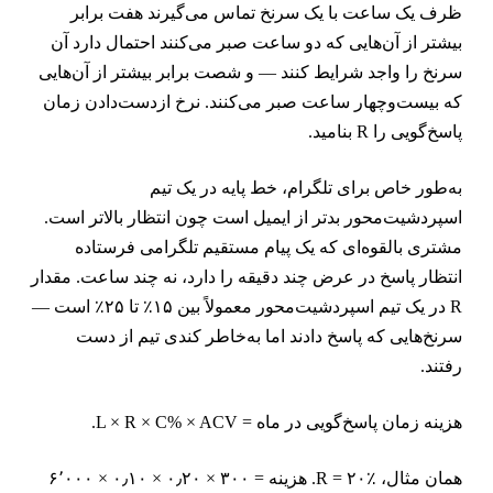
رف یک ساعت با یک سرنخ تماس می‌گیرند هفت برابر
یشتر از آن‌هایی که دو ساعت صبر می‌کنند احتمال دارد آن
رنخ را واجد شرایط کنند — و شصت برابر بیشتر از آن‌هایی
ه بیست‌وچهار ساعت صبر می‌کنند. نرخ از‌دست‌دادن زمان
اسخ‌گویی را R بنامید.
ه‌طور خاص برای تلگرام، خط پایه در یک تیم
سپردشیت‌محور بدتر از ایمیل است چون انتظار بالاتر است.
شتری بالقوه‌ای که یک پیام مستقیم تلگرامی فرستاده
نتظار پاسخ در عرض چند دقیقه را دارد، نه چند ساعت. مقدار
R در یک تیم اسپردشیت‌محور معمولاً بین ۱۵٪ تا ۲۵٪ است —
رنخ‌هایی که پاسخ دادند اما به‌خاطر کندی تیم از دست
فتند.
زینه زمان پاسخ‌گویی در ماه = L × R × C% × ACV.
همان مثال، R = ۲۰٪. هزینه = ۳۰۰ × ۰٫۲۰ × ۰٫۱۰ × ۶٬۰۰۰