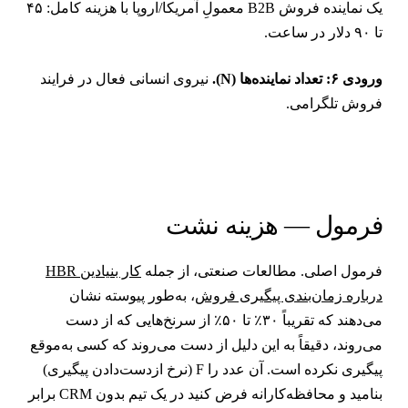
یک نماینده فروش B2B معمولِ آمریکا/اروپا با هزینه کامل: ۴۵
۹۰ دلار در ساعت.
ودی ۶: تعداد نماینده‌ها (N).
نیروی انسانی فعال در فرایند
روش تلگرامی.
رمول — هزینه نشت
رمول اصلی. مطالعات صنعتی، از جمله
کار بنیادین HBR
رباره زمان‌بندی پیگیری فروش
، به‌طور پیوسته نشان
می‌دهند که تقریباً ۳۰٪ تا ۵۰٪ از سرنخ‌هایی که از دست
ی‌روند، دقیقاً به این دلیل از دست می‌روند که کسی به‌موقع
پیگیری نکرده است. آن عدد را F (نرخ از‌دست‌دادن پیگیری)
بنامید و محافظه‌کارانه فرض کنید در یک تیم بدون CRM برابر