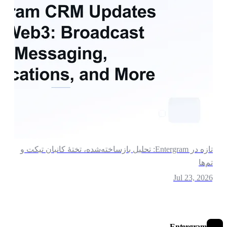
تازه در Entergram: تحلیل بازساخته‌شده، تختهٔ کانبان تیکت و
م‌ها
Jul 23, 202
Entergram