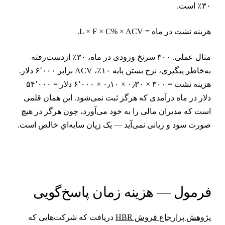
۳۰ است.
زینه نشت در ماه = L × F × C% × ACV.
مثال عملی. ۳۰۰ سرنخ ورودی در ماه، ۳۰٪ از‌دست‌رفته
به‌خاطر پیگیری، نرخ بستن پایه ۱۰٪، ACV برابر ۶٬۰۰۰ دلار.
هزینه نشت = ۳۰۰ × ۰٫۳۰ × ۰٫۱۰ × ۶٬۰۰۰ دلار = ۵۴٬۰۰۰
لار در ماه درآمدی که هرگز ثبت نمی‌شود. این همان قلمی
ست که مدیران مالی را به خود می‌آورد، چون هرگز در هیچ
ورت سود و زیانی نمی‌آید — یک زیان سایه‌ایِ خالص است.
رمول — هزینه زمان پاسخ‌گویی
ژوهش پرارجاع فروش HBR
دریافت که شرکت‌هایی که