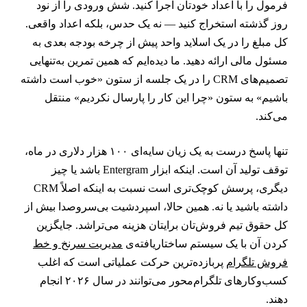
رمول را با اعداد خودتان اجرا کنید. شش ورودی را از نود
وز گذشته استخراج کنید — نه یک حدس، بلکه اعداد واقعی.
ل مبلغ را در یک اسلاید واحد پیش از چرخه بودجه بعدی به
سئول مالی ارائه دهید. ما دیده‌ایم که همین تمرین به‌تنهایی
تصمیم‌های CRM را در یک جلسه از ستون «خوب است داشته
اشیم» به ستون «چرا این کار را پارسال نکردیم» منتقل
ی‌کند.
تنها پاسخ درست به یک زیان سایه‌ای ۱۰۰ هزار دلاری در ماه،
توقف تولید آن است. اینکه ابزار Entergram باشد یا چیز
دیگری، پرسش کوچک‌تری است نسبت به اینکه اصلاً CRM
اشته باشید یا نه. همین حالا، اسپردشیت بی‌سروصدا بیش از
ل حقوق تیم فروش‌تان برایتان هزینه می‌تراشد. جایگزین
ردن آن با یک سیستم ساختاریافته‌ی
مدیریت سرنخ و خط
روش تلگرام
پربازده‌ترین حرکت عملیاتی است که اغلب
کسب‌وکارهای تلگرام‌محور می‌توانند در سال ۲۰۲۶ انجام
هند.