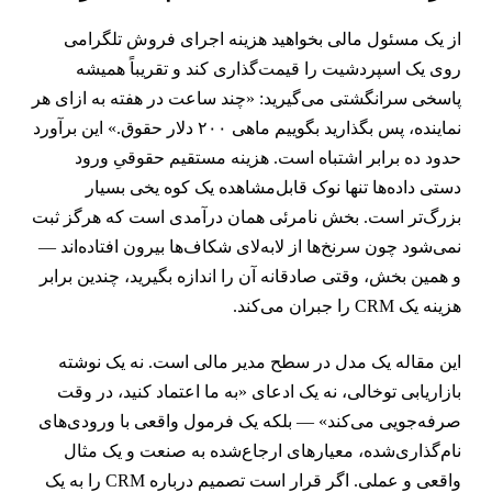
ز یک مسئول مالی بخواهید هزینه اجرای فروش تلگرامی
وی یک اسپردشیت را قیمت‌گذاری کند و تقریباً همیشه
اسخی سرانگشتی می‌گیرید: «چند ساعت در هفته به ازای هر
نماینده، پس بگذارید بگوییم ماهی ۲۰۰ دلار حقوق.» این برآورد
دود ده برابر اشتباه است. هزینه مستقیم حقوقیِ ورود
ستی داده‌ها تنها نوک قابل‌مشاهده یک کوه یخی بسیار
زرگ‌تر است. بخش نامرئی همان درآمدی است که هرگز ثبت
می‌شود چون سرنخ‌ها از لابه‌لای شکاف‌ها بیرون افتاده‌اند —
 همین بخش، وقتی صادقانه آن را اندازه بگیرید، چندین برابر
زینه یک CRM را جبران می‌کند.
ین مقاله یک مدل در سطح مدیر مالی است. نه یک نوشته
ازاریابی توخالی، نه یک ادعای «به ما اعتماد کنید، در وقت
رفه‌جویی می‌کند» — بلکه یک فرمول واقعی با ورودی‌های
ام‌گذاری‌شده، معیارهای ارجاع‌شده به صنعت و یک مثال
واقعی و عملی. اگر قرار است تصمیم درباره CRM را به یک