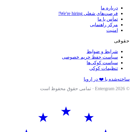
درباره ما
فرصت‌های شغلی
We're hiring!
تماس با ما
مرکز راهنمایی
امنیت
قی
شرایط و ضوابط
سیاست حفظ حریم خصوصی
سیاست کوکی‌ها
تنظیمات کوکی
ه‌شده با ❤️ در اروپا
202
· تمامی حقوق محفوظ است