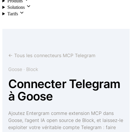
Produits
Solutions
Tarifs
Connexion
← Tous les connecteurs MCP Telegram
Goose · Block
Connecter Telegram
à Goose
Ajoutez Entergram comme extension MCP dans
Goose, l’agent IA open source de Block, et laissez-le
exploiter votre véritable compte Telegram : faire