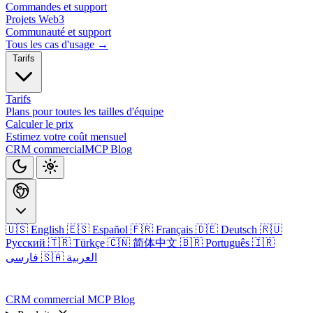
Commandes et support
Projets Web3
Communauté et support
Tous les cas d'usage →
Tarifs
Tarifs
Plans pour toutes les tailles d'équipe
Calculer le prix
Estimez votre coût mensuel
CRM commercial
MCP
Blog
🇺🇸 English
🇪🇸 Español
🇫🇷 Français
🇩🇪 Deutsch
🇷🇺
Русский
🇹🇷 Türkçe
🇨🇳 简体中文
🇧🇷 Português
🇮🇷
🇸🇦 العربية
فارسی
Connexion
CRM commercial
MCP
Blog