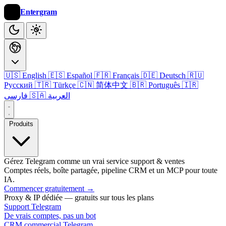
Entergram
🇺🇸 English
🇪🇸 Español
🇫🇷 Français
🇩🇪 Deutsch
🇷🇺
Русский
🇹🇷 Türkçe
🇨🇳 简体中文
🇧🇷 Português
🇮🇷
🇸🇦 العربية
فارسی
Produits
Gérez Telegram comme un vrai service support & ventes
Comptes réels, boîte partagée, pipeline CRM et un MCP pour toute
IA.
Commencer gratuitement
→
Proxy & IP dédiée — gratuits sur tous les plans
Support Telegram
De vrais comptes, pas un bot
CRM commercial Telegram