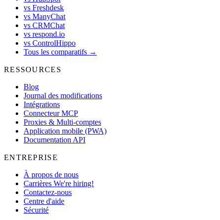
vs Freshdesk
vs ManyChat
vs CRMChat
vs respond.io
vs ControlHippo
Tous les comparatifs →
RESSOURCES
Blog
Journal des modifications
Intégrations
Connecteur MCP
Proxies & Multi-comptes
Application mobile (PWA)
Documentation API
ENTREPRISE
À propos de nous
Carrières
We're hiring!
Contactez-nous
Centre d'aide
Sécurité