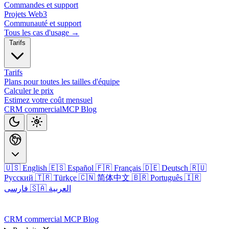
Commandes et support
Projets Web3
Communauté et support
Tous les cas d'usage →
Tarifs
Tarifs
Plans pour toutes les tailles d'équipe
Calculer le prix
Estimez votre coût mensuel
CRM commercial
MCP
Blog
🇺🇸 English
🇪🇸 Español
🇫🇷 Français
🇩🇪 Deutsch
🇷🇺
Русский
🇹🇷 Türkçe
🇨🇳 简体中文
🇧🇷 Português
🇮🇷
🇸🇦 العربية
فارسی
Connexion
CRM commercial
MCP
Blog