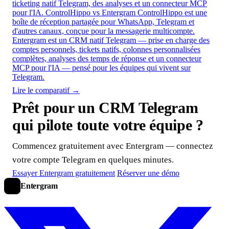
ticketing natif Telegram, des analyses et un connecteur MCP
pour l'IA.
ControlHippo vs Entergram
ControlHippo est une
boîte de réception partagée pour WhatsApp, Telegram et
d'autres canaux, conçue pour la messagerie multicompte.
Entergram est un CRM natif Telegram — prise en charge des
comptes personnels, tickets natifs, colonnes personnalisées
complètes, analyses des temps de réponse et un connecteur
MCP pour l'IA — pensé pour les équipes qui vivent sur
Telegram.
Lire le comparatif →
Prêt pour un CRM Telegram
qui pilote toute votre équipe ?
Commencez gratuitement avec Entergram — connectez
votre compte Telegram en quelques minutes.
Essayer Entergram gratuitement
Réserver une démo
Entergram