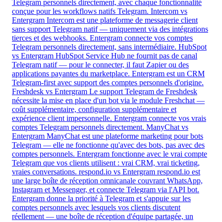
Telegram personnels directement, avec chaque fonctionnalité
conçue pour les workflows natifs Telegram.
Intercom vs
Entergram
Intercom est une plateforme de messagerie client
sans support Telegram natif — uniquement via des intégrations
tierces et des webhooks. Entergram connecte vos comptes
Telegram personnels directement, sans intermédiaire.
HubSpot
vs Entergram
HubSpot Service Hub ne fournit pas de canal
Telegram natif — pour le connecter, il faut Zapier ou des
applications payantes du marketplace. Entergram est un CRM
Telegram-first avec support des comptes personnels d'origine.
Freshdesk vs Entergram
Le support Telegram de Freshdesk
nécessite la mise en place d'un bot via le module Freshchat —
coût supplémentaire, configuration supplémentaire et
expérience client impersonnelle. Entergram connecte vos vrais
comptes Telegram personnels directement.
ManyChat vs
Entergram
ManyChat est une plateforme marketing pour bots
Telegram — elle ne fonctionne qu'avec des bots, pas avec des
comptes personnels. Entergram fonctionne avec le vrai compte
Telegram que vos clients utilisent : vrai CRM, vrai ticketing,
vraies conversations.
respond.io vs Entergram
respond.io est
une large boîte de réception omnicanale couvrant WhatsApp,
Instagram et Messenger, et connecte Telegram via l'API bot.
Entergram donne la priorité à Telegram et s'appuie sur les
comptes personnels avec lesquels vos clients discutent
réellement — une boîte de réception d'équipe partagée, un