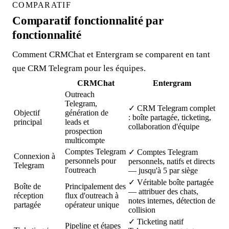
COMPARATIF
Comparatif fonctionnalité par
fonctionnalité
Comment CRMChat et Entergram se comparent en tant
que CRM Telegram pour les équipes.
CRMChat
Entergram
Outreach
Telegram,
✓
CRM Telegram complet
Objectif
génération de
: boîte partagée, ticketing,
principal
leads et
collaboration d'équipe
prospection
multicompte
Comptes Telegram
✓
Comptes Telegram
Connexion à
personnels pour
personnels, natifs et directs
Telegram
l'outreach
— jusqu'à 5 par siège
✓
Véritable boîte partagée
Boîte de
Principalement des
— attribuer des chats,
réception
flux d'outreach à
notes internes, détection de
partagée
opérateur unique
collision
✓
Ticketing natif
Pipeline et étapes