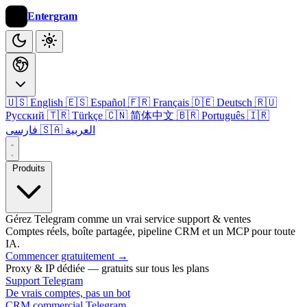
Entergram
🇺🇸 English
🇪🇸 Español
🇫🇷 Français
🇩🇪 Deutsch
🇷🇺
Русский
🇹🇷 Türkçe
🇨🇳 简体中文
🇧🇷 Português
🇮🇷
🇸🇦 العربية
فارسی
Produits
Gérez Telegram comme un vrai service support & ventes
Comptes réels, boîte partagée, pipeline CRM et un MCP pour toute
IA.
Commencer gratuitement
→
Proxy & IP dédiée — gratuits sur tous les plans
Support Telegram
De vrais comptes, pas un bot
CRM commercial Telegram