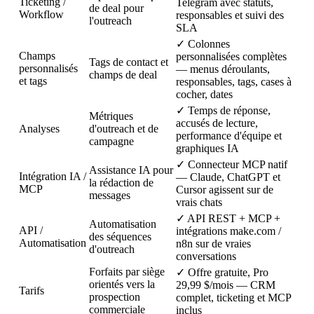
Ticketing /
Telegram avec statuts,
de deal pour
Workflow
responsables et suivi des
l'outreach
SLA
✓
Colonnes
Champs
personnalisées complètes
Tags de contact et
personnalisés
— menus déroulants,
champs de deal
et tags
responsables, tags, cases à
cocher, dates
✓
Temps de réponse,
Métriques
accusés de lecture,
Analyses
d'outreach et de
performance d'équipe et
campagne
graphiques IA
✓
Connecteur MCP natif
Assistance IA pour
Intégration IA /
— Claude, ChatGPT et
la rédaction de
MCP
Cursor agissent sur de
messages
vrais chats
✓
API REST + MCP +
Automatisation
API /
intégrations make.com /
des séquences
Automatisation
n8n sur de vraies
d'outreach
conversations
Forfaits par siège
✓
Offre gratuite, Pro
orientés vers la
29,99 $/mois — CRM
Tarifs
prospection
complet, ticketing et MCP
commerciale
inclus