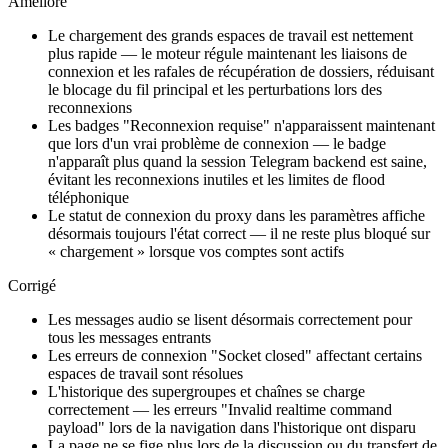
Amélioré
Le chargement des grands espaces de travail est nettement
plus rapide — le moteur régule maintenant les liaisons de
connexion et les rafales de récupération de dossiers, réduisant
le blocage du fil principal et les perturbations lors des
reconnexions
Les badges "Reconnexion requise" n'apparaissent maintenant
que lors d'un vrai problème de connexion — le badge
n'apparaît plus quand la session Telegram backend est saine,
évitant les reconnexions inutiles et les limites de flood
téléphonique
Le statut de connexion du proxy dans les paramètres affiche
désormais toujours l'état correct — il ne reste plus bloqué sur
« chargement » lorsque vos comptes sont actifs
Corrigé
Les messages audio se lisent désormais correctement pour
tous les messages entrants
Les erreurs de connexion "Socket closed" affectant certains
espaces de travail sont résolues
L'historique des supergroupes et chaînes se charge
correctement — les erreurs "Invalid realtime command
payload" lors de la navigation dans l'historique ont disparu
La page ne se fige plus lors de la discussion ou du transfert de