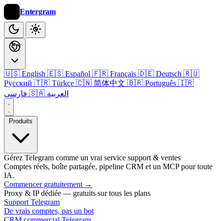
Entergram
🇺🇸 English
🇪🇸 Español
🇫🇷 Français
🇩🇪 Deutsch
🇷🇺
Русский
🇹🇷 Türkçe
🇨🇳 简体中文
🇧🇷 Português
🇮🇷
🇸🇦 العربية
فارسی
Produits
Gérez Telegram comme un vrai service support & ventes
Comptes réels, boîte partagée, pipeline CRM et un MCP pour toute
IA.
Commencer gratuitement
→
Proxy & IP dédiée — gratuits sur tous les plans
Support Telegram
De vrais comptes, pas un bot
CRM commercial Telegram