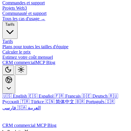
Commandes et support
Projets Web3
Communauté et support
Tous les cas d'usage →
Tarifs
Tarifs
Plans pour toutes les tailles d'équipe
Calculer le prix
Estimez votre coût mensuel
CRM commercial
MCP
Blog
🇺🇸 English
🇪🇸 Español
🇫🇷 Français
🇩🇪 Deutsch
🇷🇺
Русский
🇹🇷 Türkçe
🇨🇳 简体中文
🇧🇷 Português
🇮🇷
🇸🇦 العربية
فارسی
Connexion
CRM commercial
MCP
Blog