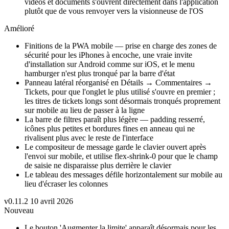
vidéos et documents s'ouvrent directement dans l'application
plutôt que de vous renvoyer vers la visionneuse de l'OS
Amélioré
Finitions de la PWA mobile — prise en charge des zones de
sécurité pour les iPhones à encoche, une vraie invite
d'installation sur Android comme sur iOS, et le menu
hamburger n'est plus tronqué par la barre d'état
Panneau latéral réorganisé en Détails → Commentaires →
Tickets, pour que l'onglet le plus utilisé s'ouvre en premier ;
les titres de tickets longs sont désormais tronqués proprement
sur mobile au lieu de passer à la ligne
La barre de filtres paraît plus légère — padding resserré,
icônes plus petites et bordures fines en anneau qui ne
rivalisent plus avec le reste de l'interface
Le compositeur de message garde le clavier ouvert après
l'envoi sur mobile, et utilise flex-shrink-0 pour que le champ
de saisie ne disparaisse plus derrière le clavier
Le tableau des messages défile horizontalement sur mobile au
lieu d'écraser les colonnes
v0.11.2
10 avril 2026
Nouveau
Le bouton 'Augmenter la limite' apparaît désormais pour les