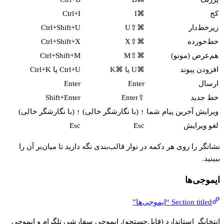
کج
⌘I
Ctrl+I
زیرخط‌دار
⌘⇧U
Ctrl+Shift+U
خط‌خورده
⌘⇧X
Ctrl+Shift+X
هم‌عرض (مونو)
⌘⇧M
Ctrl+Shift+M
افزودن پیوند
⌘U یا ⌘K
Ctrl+U یا Ctrl+K
ارسال
Enter
Enter
خط جدید
⇧Enter
Shift+Enter
ویرایش آخرین پیام شما
↑ (با نگارشگر خالی)
↑ (با نگارشگر خالی)
لغو ویرایش
Esc
Esc
نشانگر را روی هر دکمه در نوار قالب‌بندی نگه دارید تا میان‌بر آن را
ببینید.
ایموجی‌ها
Section titled “ایموجی‌ها”
انتخابگر استاندارد (قابل‌جستجو). ایموجی سفارشی تلگرام و ایموجی