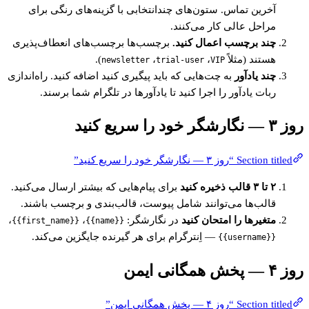
آخرین تماس. ستون‌های چندانتخابی با گزینه‌های رنگی برای
مراحل عالی کار می‌کنند.
چند برچسب اعمال کنید.
برچسب‌ها برچسب‌های انعطاف‌پذیری
هستند (مثلاً
،
،
).
newsletter
trial-user
VIP
چند یادآور
به چت‌هایی که باید پیگیری کنید اضافه کنید. راه‌اندازی
ربات یادآور را اجرا کنید تا یادآورها در تلگرام شما برسند.
روز ۳ — نگارشگر خود را سریع کنید
Section titled “روز ۳ — نگارشگر خود را سریع کنید”
۲ تا ۳ قالب ذخیره کنید
برای پیام‌هایی که بیشتر ارسال می‌کنید.
قالب‌ها می‌توانند شامل پیوست، قالب‌بندی و برچسب باشند.
متغیرها را امتحان کنید
در نگارشگر:
،
،
{{first_name}}
{{name}}
— اِنترگرام برای هر گیرنده جایگزین می‌کند.
{{username}}
روز ۴ — پخش همگانی ایمن
Section titled “روز ۴ — پخش همگانی ایمن”