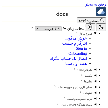
رفتن به محتوا
جستجو
K
Ctrl
انتخاب زبان
شروع به کار
خوش‌آمدگویی
اِنترگرام چیست
Sign in
Onboarding
اتصال یک حساب تلگرام
هفته اول شما
پیام‌ها و CRM
تیکت‌ها
تحلیل‌ها
فضای کاری، تیم و صورت‌حساب
تنظیمات
حریم خصوصی و امنیت
توسعه‌دهندگان (MCP و API)