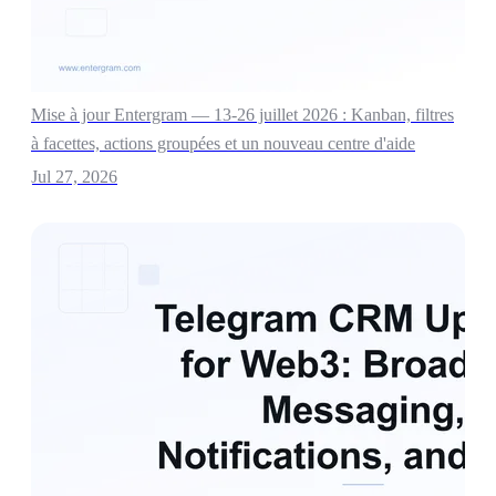
Mise à jour Entergram — 13-26 juillet 2026 : Kanban, filtres
à facettes, actions groupées et un nouveau centre d'aide
Jul 27, 2026