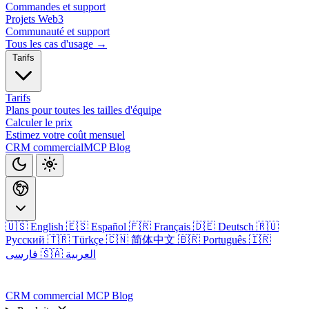
Commandes et support
Projets Web3
Communauté et support
Tous les cas d'usage →
Tarifs
Tarifs
Plans pour toutes les tailles d'équipe
Calculer le prix
Estimez votre coût mensuel
CRM commercial
MCP
Blog
🇺🇸 English
🇪🇸 Español
🇫🇷 Français
🇩🇪 Deutsch
🇷🇺
Русский
🇹🇷 Türkçe
🇨🇳 简体中文
🇧🇷 Português
🇮🇷
🇸🇦 العربية
فارسی
Connexion
CRM commercial
MCP
Blog