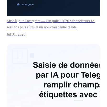
Mise à jour Entergram — Fin juillet 2026 : connecteurs IA,
sessions plus sûres et un nouveau centre d'aide
Jul 31, 2026