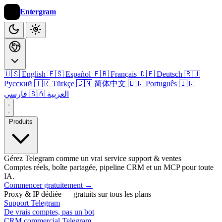
Entergram
🇺🇸 English
🇪🇸 Español
🇫🇷 Français
🇩🇪 Deutsch
🇷🇺
Русский
🇹🇷 Türkçe
🇨🇳 简体中文
🇧🇷 Português
🇮🇷
🇸🇦 العربية
فارسی
Produits
Gérez Telegram comme un vrai service support & ventes
Comptes réels, boîte partagée, pipeline CRM et un MCP pour toute
IA.
Commencer gratuitement
→
Proxy & IP dédiée — gratuits sur tous les plans
Support Telegram
De vrais comptes, pas un bot
CRM commercial Telegram