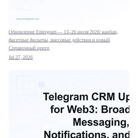
Обновление Entergram — 13–26 июля 2026: канбан,
фасетные фильтры, массовые действия и новый
Справочный центр
Jul 27, 2026