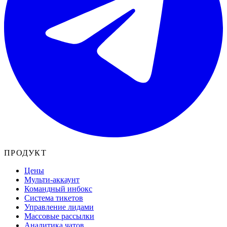
ПРОДУКТ
Цены
Мульти-аккаунт
Командный инбокс
Система тикетов
Управление лидами
Массовые рассылки
Аналитика чатов