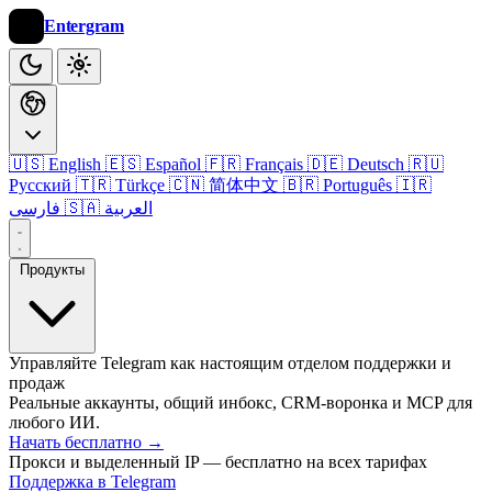
Entergram
🇺🇸 English
🇪🇸 Español
🇫🇷 Français
🇩🇪 Deutsch
🇷🇺
Русский
🇹🇷 Türkçe
🇨🇳 简体中文
🇧🇷 Português
🇮🇷
🇸🇦 العربية
فارسی
Продукты
Управляйте Telegram как настоящим отделом поддержки и
продаж
Реальные аккаунты, общий инбокс, CRM-воронка и MCP для
любого ИИ.
Начать бесплатно
→
Прокси и выделенный IP — бесплатно на всех тарифах
Поддержка в Telegram