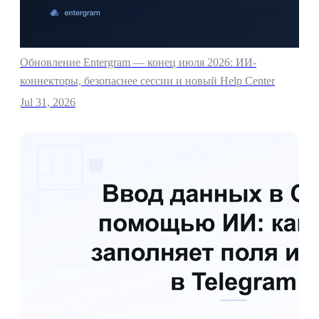
Обновление Entergram — конец июля 2026: ИИ-
коннекторы, безопаснее сессии и новый Help Center
Jul 31, 2026