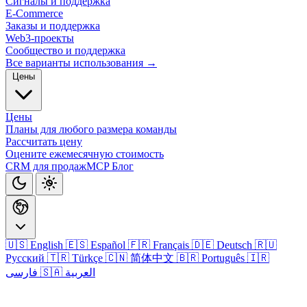
Сигналы и поддержка
E-Commerce
Заказы и поддержка
Web3-проекты
Сообщество и поддержка
Все варианты использования →
Цены
Цены
Планы для любого размера команды
Рассчитать цену
Оцените ежемесячную стоимость
CRM для продаж
MCP
Блог
🇺🇸 English
🇪🇸 Español
🇫🇷 Français
🇩🇪 Deutsch
🇷🇺
Русский
🇹🇷 Türkçe
🇨🇳 简体中文
🇧🇷 Português
🇮🇷
🇸🇦 العربية
فارسی
Войти