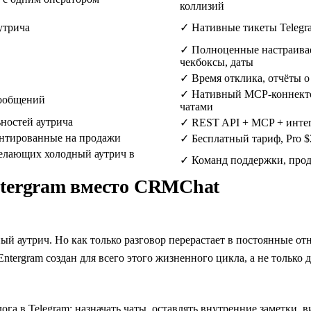
коллизий
утрича
✓
Нативные тикеты Telegra
✓
Полноценные настраивае
чекбоксы, даты
✓
Время отклика, отчёты 
✓
Нативный MCP-коннектор
ообщений
чатами
ностей аутрича
✓
REST API + MCP + интегр
ентированные на продажи
✓
Бесплатный тариф, Pro 
делающих холодный аутрич в
✓
Команд поддержки, прод
tergram вместо CRMChat
й аутрич. Но как только разговор перерастает в постоянные о
tergram создан для всего этого жизненного цикла, а не только 
га в Telegram: назначать чаты, оставлять внутренние заметки, в