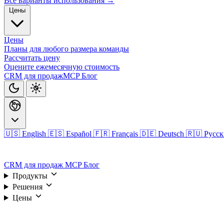
Все варианты использования →
Цены
Цены
Планы для любого размера команды
Рассчитать цену
Оцените ежемесячную стоимость
CRM для продаж
MCP
Блог
🇺🇸 English
🇪🇸 Español
🇫🇷 Français
🇩🇪 Deutsch
🇷🇺 Русс
Войти
CRM для продаж
MCP
Блог
Продукты
Решения
Цены