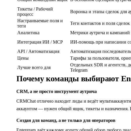
Тикеты / Рабочий
Воронка и этапы сделок для а
процесс
Настраиваемые поля и
Теги контактов и поля сделок
теги
Аналитика
Метрики аутрича и кампаний
Интеграция ИИ / MCP
ИИ-помощь при написании с
API / Автоматизация
Автоматизация последователь
Цены
Тарифы за пользователя, ори
Отдельных SDR и агентств, 
Лучше всего для
Telegram
Почему команды выбирают En
CRM, а не просто инструмент аутрича
CRMChat отлично находит лиды и ведёт мультиаккаунтны
аккаунтом — нужен общий ящик, тикеты и назначения. En
Создан для команд, а не только для операторов
Entergram даёт каждому агенту общий обзор любого диало