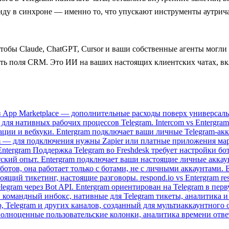
нду в синхроне — именно то, что упускают инструменты аутрича
тобы Claude, ChatGPT, Cursor и ваши собственные агенты могли 
лять поля CRM. Это ИИ на ваших настоящих клиентских чатах, в
ез App Marketplace — дополнительные расходы поверх универсал
для нативных рабочих процессов Telegram.
Intercom vs Entergram
ации и вебхуки. Entergram подключает ваши личные Telegram-ак
m — для подключения нужны Zapier или платные приложения марк
Entergram
Поддержка Telegram во Freshdesk требует настройки бо
тский опыт. Entergram подключает ваши настоящие личные аккау
отов, она работает только с ботами, не с личными аккаунтами. E
оящий тикетинг, настоящие разговоры.
respond.io vs Entergram
re
legram через Bot API. Entergram ориентирован на Telegram в пер
командный инбокс, нативные для Telegram тикеты, аналитика 
 Telegram и других каналов, созданный для мультиаккаунтного 
олноценные пользовательские колонки, аналитика времени отве