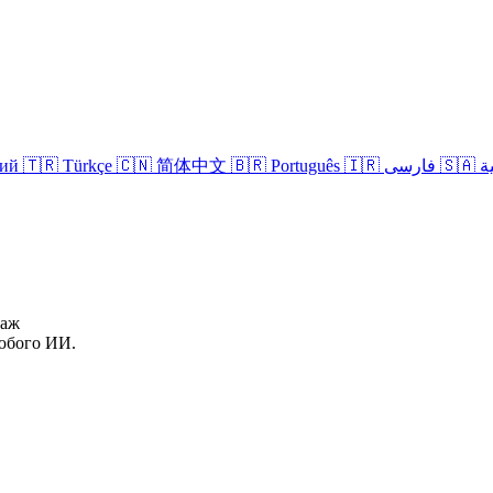
кий
🇹🇷 Türkçe
🇨🇳 简体中文
🇧🇷 Português
🇮🇷 فارسی
🇸
даж
юбого ИИ.