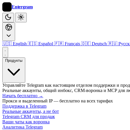
Entergram
🇺🇸 English
🇪🇸 Español
🇫🇷 Français
🇩🇪 Deutsch
🇷🇺 Русс
Продукты
Управляйте Telegram как настоящим отделом поддержки и про
Реальные аккаунты, общий инбокс, CRM-воронка и MCP для л
Начать бесплатно
→
Прокси и выделенный IP — бесплатно на всех тарифах
Поддержка в Telegram
Реальные аккаунты, а не бот
Telegram CRM для продаж
Ваши чаты как воронка
Аналитика Telegram