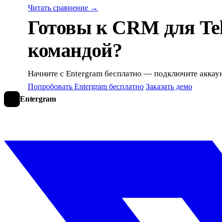
Читать сравнение →
Готовы к CRM для Tel
командой?
Начните с Entergram бесплатно — подключите аккаун
Попробовать Entergram бесплатно
Заказать демо
Entergram