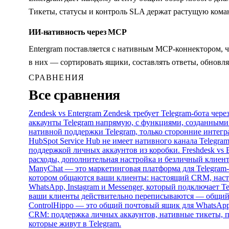
Тикеты, статусы и контроль SLA держат растущую кома
ИИ-нативность через MCP
Entergram поставляется с нативным MCP-коннектором, ч
в них — сортировать ящики, составлять ответы, обнов
СРАВНЕНИЯ
Все сравнения
Zendesk vs Entergram
Zendesk требует Telegram-бота чер
аккаунты Telegram напрямую, с функциями, созданными 
нативной поддержки Telegram, только сторонние интегр
HubSpot Service Hub не имеет нативного канала Telegra
поддержкой личных аккаунтов из коробки.
Freshdesk vs 
расходы, дополнительная настройка и безличный клиен
ManyChat — это маркетинговая платформа для Telegram-б
котором общаются ваши клиенты: настоящий CRM, наст
WhatsApp, Instagram и Messenger, который подключает Te
ваши клиенты действительно переписываются — общий 
ControlHippo — это общий почтовый ящик для WhatsApp,
CRM: поддержка личных аккаунтов, нативные тикеты, п
которые живут в Telegram.