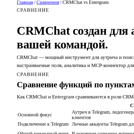
Главная
/
Сравнения
/
CRMChat vs Entergram
СРАВНЕНИЕ
CRMChat создан для а
вашей командой.
CRMChat — мощный инструмент для аутрича и поиска
настраиваемые поля, аналитика и MCP-коннектор дл
СРАВНЕНИЕ
Сравнение функций по пункта
Как CRMChat и Entergram сравниваются в роли CRM 
C
Аутрич в Telegram, лидогене
Основной фокус
клиентов
Подключение к Telegram
Личные аккаунты Telegram дл
Общий командный ящик
В основном сценарии аутрича