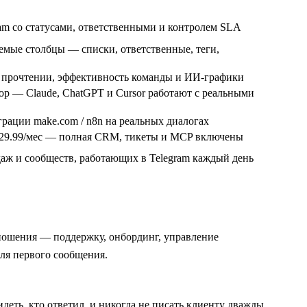
m со статусами, ответственными и контролем SLA
мые столбцы — списки, ответственные, теги,
о прочтении, эффективность команды и ИИ-графики
 — Claude, ChatGPT и Cursor работают с реальными
ации make.com / n8n на реальных диалогах
$29.99/мес — полная CRM, тикеты и MCP включены
аж и сообществ, работающих в Telegram каждый день
тношения — поддержку, онбординг, управление
для первого сообщения.
идеть, кто ответил, и никогда не писать клиенту дважды.