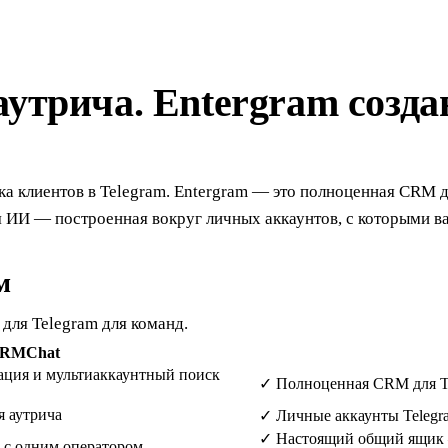
утрича. Entergram созда
 клиентов в Telegram. Entergram — это полноценная CRM д
я ИИ — построенная вокруг личных аккаунтов, с которыми 
м
для Telegram для команд.
RMChat
рация и мультиаккаунтный поиск
✓
Полноценная CRM для Te
я аутрича
✓
Личные аккаунты Telegra
✓
Настоящий общий ящик —
 с одним оператором