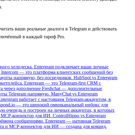
.
читать ваши реальные диалоги в Telegram и действовать
ключённый в каждый тариф Pro.
ьного хелпдеска. Entergram подключает ваши личные
Intercom — это платформа клиентских сообщений без
каунты напрямую, без посредников.
HubSpot vs Entergram
етплейса. Entergram — это Telegram-first CRM с
та через дополнение Freshchat — дополнительные
нты Telegram напрямую.
ManyChat vs Entergram
ntergram работает с настоящим Telegram-аккаунтом, в
spond.io — это широкий омниканальный инбокс для
вую очередь и построен на личных аккаунтах, в которых
и MCP-коннектор для ИИ.
ControlHippo vs Entergram
обмена сообщениями. Entergram — нативная Telegram
та и MCP-коннектор для ИИ — создана для команд,