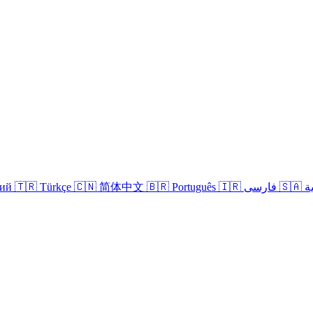
кий
🇹🇷 Türkçe
🇨🇳 简体中文
🇧🇷 Português
🇮🇷 فارسی
🇸
Войти