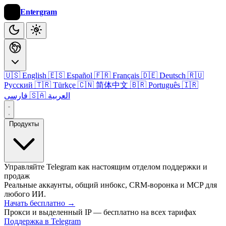
Entergram
🇺🇸 English
🇪🇸 Español
🇫🇷 Français
🇩🇪 Deutsch
🇷🇺
Русский
🇹🇷 Türkçe
🇨🇳 简体中文
🇧🇷 Português
🇮🇷
🇸🇦 العربية
فارسی
Продукты
Управляйте Telegram как настоящим отделом поддержки и
продаж
Реальные аккаунты, общий инбокс, CRM-воронка и MCP для
любого ИИ.
Начать бесплатно
→
Прокси и выделенный IP — бесплатно на всех тарифах
Поддержка в Telegram