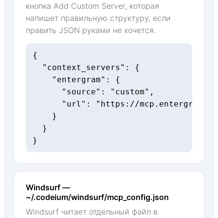
кнопка Add Custom Server, которая
напишет правильную структуру, если
править JSON руками не хочется.
{

  "context_servers": {

    "entergram": {

      "source": "custom",

      "url": "https://mcp.entergram.co
    }

  }

}
Windsurf —
~/.codeium/windsurf/mcp_config.json
Windsurf читает отдельный файл в