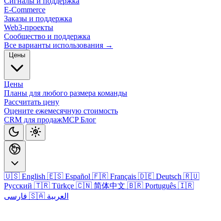
Сигналы и поддержка
E-Commerce
Заказы и поддержка
Web3-проекты
Сообщество и поддержка
Все варианты использования →
Цены
Цены
Планы для любого размера команды
Рассчитать цену
Оцените ежемесячную стоимость
CRM для продаж
MCP
Блог
🇺🇸 English
🇪🇸 Español
🇫🇷 Français
🇩🇪 Deutsch
🇷🇺
Русский
🇹🇷 Türkçe
🇨🇳 简体中文
🇧🇷 Português
🇮🇷
🇸🇦 العربية
فارسی
Войти