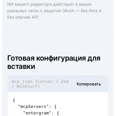
ИИ вашего редактора действует в ваших
реальных чатах с защитой OAuth — без бота и
без ключей API.
Готовая конфигурация для
вставки
mcp.json (Cursor / Zed
Копировать
/ Windsurf)
{

  "mcpServers": {

    "entergram": {
