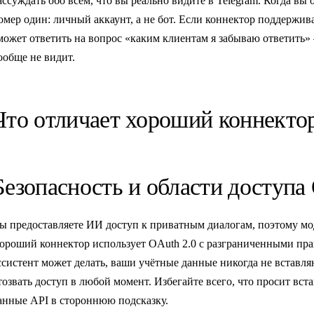
ассуждать обо всём, что вы реально видите в Telegram. Когда вы
омер один: личный аккаунт, а не бот. Если коннектор поддержива
может ответить на вопрос «каким клиентам я забываю ответить»
ообще не видит.
Что отличает хороший коннектор
Безопасность и области доступа
ы предоставляете ИИ доступ к приватным диалогам, поэтому мод
ороший коннектор использует OAuth 2.0 с разграниченными прав
ссистент может делать, ваши учётные данные никогда не вставл
тозвать доступ в любой момент. Избегайте всего, что просит вст
анные API в стороннюю подсказку.