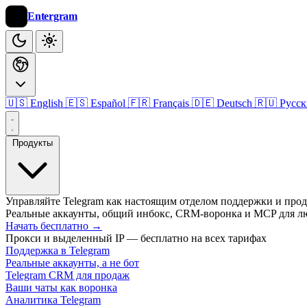
Entergram
🇺🇸 English
🇪🇸 Español
🇫🇷 Français
🇩🇪 Deutsch
🇷🇺 Русс
Продукты
Управляйте Telegram как настоящим отделом поддержки и про
Реальные аккаунты, общий инбокс, CRM-воронка и MCP для л
Начать бесплатно
→
Прокси и выделенный IP — бесплатно на всех тарифах
Поддержка в Telegram
Реальные аккаунты, а не бот
Telegram CRM для продаж
Ваши чаты как воронка
Аналитика Telegram