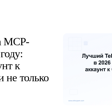
m MCP-
году:
унт к
и не только