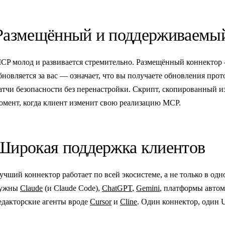
Размещённый и поддерживаемы
CP молод и развивается стремительно. Размещённый коннектор —
бновляется за вас — означает, что вы получаете обновления про
атчи безопасности без перенастройки. Скрипт, скопированный из
омент, когда клиент изменит свою реализацию MCP.
Широкая поддержка клиентов
учший коннектор работает по всей экосистеме, а не только в о
ужны
Claude
(и Claude Code),
ChatGPT
,
Gemini
, платформы авто
едакторские агенты вроде
Cursor
и
Cline
. Один коннектор, один 