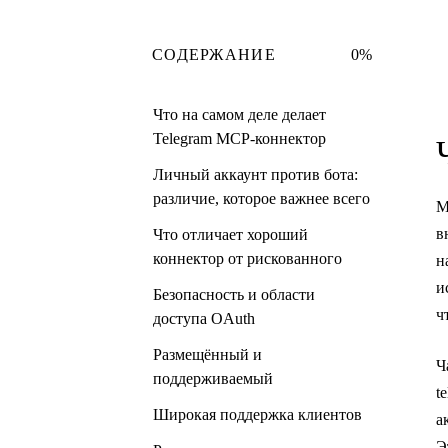
СОДЕРЖАНИЕ
0%
Что на самом деле делает
Telegram MCP-коннектор
Личный аккаунт против бота:
различие, которое важнее всего
M
в
Что отличает хороший
коннектор от рискованного
н
и
Безопасность и области
ч
доступа OAuth
Размещённый и
Ч
поддерживаемый
t
Широкая поддержка клиентов
а
Э