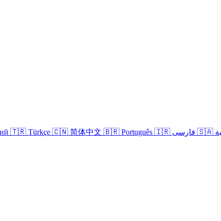
кий
🇹🇷 Türkçe
🇨🇳 简体中文
🇧🇷 Português
🇮🇷 فارسی
🇸
Войти