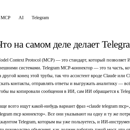
MCP
AI
Telegram
Что на самом деле делает Teleg
odel Context Protocol (MCP) — это стандарт, который позволяет
нешними системами. Telegram MCP-коннектор — это та часть, ко
а другой конец этой трубы, так что ассистент вроде Claude или 
скать контакты, отправлять ответы и выгружать аналитику — всё
тобы вы копировали сообщения в ИИ, сам ИИ обращается к Teleg
аще всего ищут какой-нибудь вариант фраз «claude telegram mcp»,
elegram mcp коннектор». Все они указывают на одну и ту же по
ккаунтом Telegram, которым вы уже пользуетесь, и ИИ-инструмен
то руководство объясняет, как должен работать такой мост, что 