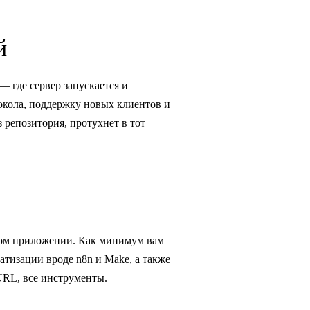
й
 где сервер запускается и
токола, поддержку новых клиентов и
 репозитория, протухнет в тот
дном приложении. Как минимум вам
матизации вроде
n8n
и
Make
, а также
URL, все инструменты.