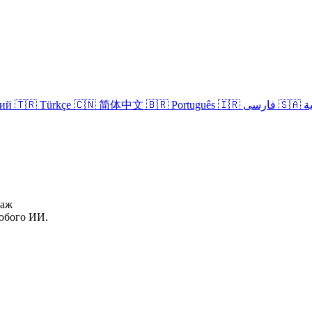
кий
🇹🇷 Türkçe
🇨🇳 简体中文
🇧🇷 Português
🇮🇷 فارسی
🇸
даж
юбого ИИ.