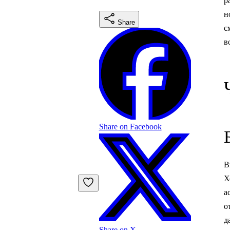
р
н
Share
с
в
Share on Facebook
В
Х
а
о
д
Share on X