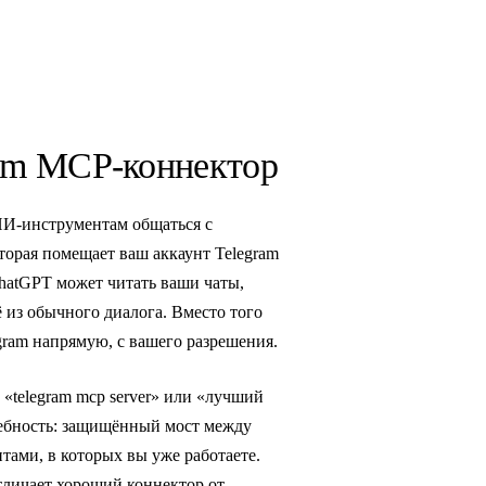
ram MCP-коннектор
 ИИ-инструментам общаться с
торая помещает ваш аккаунт Telegram
ChatGPT может читать ваши чаты,
 из обычного диалога. Вместо того
ram напрямую, с вашего разрешения.
 «telegram mcp server» или «лучший
требность: защищённый мост между
тами, в которых вы уже работаете.
отличает хороший коннектор от