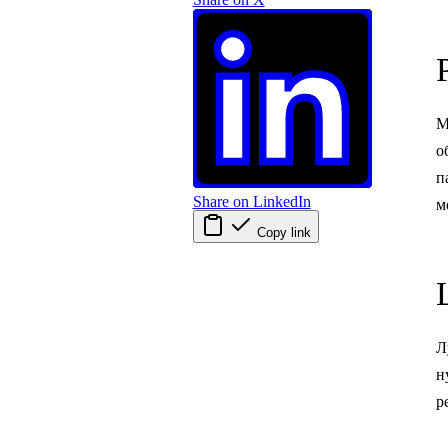
M
о
п
Share on LinkedIn
м
Copy link
Л
н
р