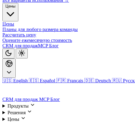
Все варианты использования →
Цены
Цены
Планы для любого размера команды
Рассчитать цену
Оцените ежемесячную стоимость
CRM для продаж
MCP
Блог
🇺🇸 English
🇪🇸 Español
🇫🇷 Français
🇩🇪 Deutsch
🇷🇺 Русс
Войти
CRM для продаж
MCP
Блог
Продукты
Решения
Цены