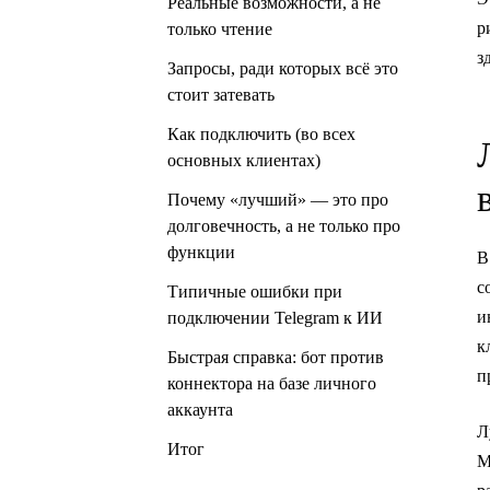
Реальные возможности, а не
р
только чтение
з
Запросы, ради которых всё это
стоит затевать
Как подключить (во всех
основных клиентах)
Почему «лучший» — это про
долговечность, а не только про
функции
В
с
Типичные ошибки при
и
подключении Telegram к ИИ
к
Быстрая справка: бот против
п
коннектора на базе личного
аккаунта
Л
Итог
M