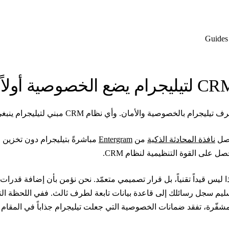
Guides
يليجرام يضع الخصوصية أولاً
ف تيليجرام بالخصوصية والأمان. وأي نظام CRM مبني لتيليجرام ينبغي أن يحترم هذه القيم.
صل
نافذة المحادثة الذكية
من
Entergram
مباشرةً بتيليجرام دون تخزين ر
صل على القوة التنظيمية لنظام CRM.
ليم سجل رسائلك إلى قاعدة بيانات تابعة لطرف ثالث. ففي اللحظة التي 
مشفّرة، تفقد ضمانات الخصوصية التي جعلت تيليجرام جذاباً في المقام ا