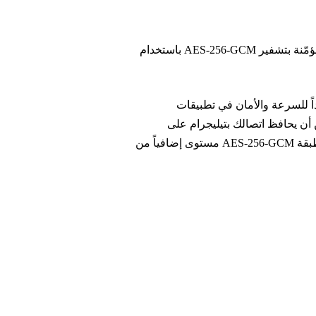
نستخدم تشفير MTProto الأصلي من تيليجرام لجميع الاتصالات. جلستك مؤمّنة بتشفير AES-256-GCM باستخدام
ديداً للسرعة والأمان في تطبيقات
 أن يحافظ اتصالك بتيليجرام على
خصائص الأمان نفسها التي تتوقعها من تطبيق تيليجرام الأصلي. وتضيف طبقة AES-256-GCM مستوى إضافياً من