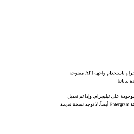
عندما تفتح محادثة في Entergram، نجلب الرسائل مباشرةً من خوادم تيليجرام باستخدام واجهة API مفتوحة
ياناتنا.
جودة على تيليجرام. وإذا تم تعديل
رسالة أو حذفها على تيليجرام، فإن هذه التغييرات تنعكس في نافذة محادثة Entergram أيضاً. لا توجد نسخة قديمة