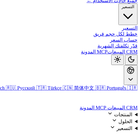
جميع حالات الاستخدام ←
التسعير
التسعير
خطط لكل حجم فريق
حساب السعر
قدّر تكلفتك الشهرية
CRM المبيعات
MCP
المدونة
🇮🇷 فارسی
🇧🇷 Português
🇨🇳 简体中文
🇹🇷 Türkçe
🇷🇺 Русский
sch
تسجيل الدخول
CRM المبيعات
MCP
المدونة
المنتجات
الحلول
التسعير