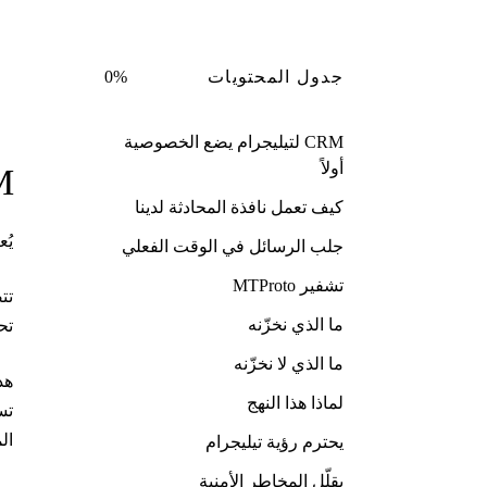
0%
جدول المحتويات
CRM لتيليجرام يضع الخصوصية
أولاً
CRM لت
كيف تعمل نافذة المحادثة لدينا
يُعر
جلب الرسائل في الوقت الفعلي
تشفير MTProto
تت
ما الذي نخزّنه
تح
ما الذي لا نخزّنه
لماذا هذا النهج
تس
ال
يحترم رؤية تيليجرام
يقلّل المخاطر الأمنية