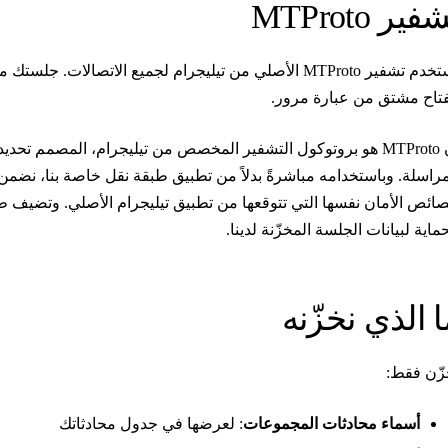
فير MTProto
تاح مشتق من عبارة مرور.
إن MTProto هو بروتوكول التشفير المخصص من تيليجرام، المصمم تح
مراسلة. وباستخدامه مباشرةً بدلاً من تطبيق طبقة نقل خاصة بنا، نضمن
حماية لبيانات الجلسة المخزّنة لدينا.
ا الذي نخزّنه
زّن فقط:
أسماء محادثات المجموعات
: لعرضها في جدول محادثاتك