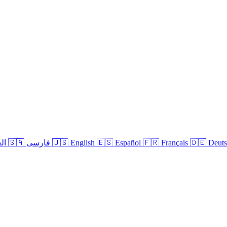
🇩🇪 Deut
🇫🇷 Français
🇪🇸 Español
🇺🇸 English
🇸🇦 العربية
تسجيل الدخول