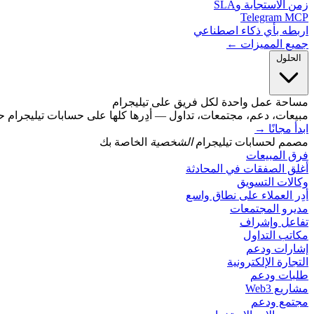
زمن الاستجابة وSLA
Telegram MCP
اربطه بأي ذكاء اصطناعي
جميع المميزات ←
الحلول
مساحة عمل واحدة لكل فريق على تيليجرام
مبيعات، دعم، مجتمعات، تداول — أدِرها كلها على حسابات تيليجرام ح
ابدأ مجانًا
→
مصمم لحسابات تيليجرام
الشخصية
الخاصة بك
فرق المبيعات
أغلق الصفقات في المحادثة
وكالات التسويق
أدِر العملاء على نطاق واسع
مديرو المجتمعات
تفاعل وإشراف
مكاتب التداول
إشارات ودعم
التجارة الإلكترونية
طلبات ودعم
مشاريع Web3
مجتمع ودعم