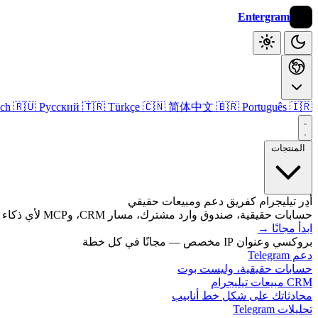
Entergram
🇮🇷 فارسی
🇧🇷 Português
🇨🇳 简体中文
🇹🇷 Türkçe
🇷🇺 Русский
sch
المنتجات
أدِر تيليجرام كفريق دعم ومبيعات حقيقي
حسابات حقيقية، صندوق وارد مشترك، مسار CRM، وMCP لأي ذكاء اصطناعي.
ابدأ مجانًا
→
بروكسي وعنوان IP مخصص — مجانًا في كل خطة
دعم Telegram
حسابات حقيقية، وليست بوت
CRM مبيعات تيليجرام
محادثاتك على شكل خط أنابيب
تحليلات Telegram