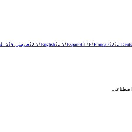
🇩🇪 Deut
🇫🇷 Français
🇪🇸 Español
🇺🇸 English
🇸🇦 العربية