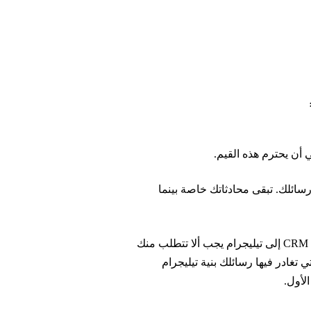
سائلك. تبقى محادثاتك خاصة بينما
هذا ليس قيداً تقنياً، بل قرار تصميمي متعمّد. نحن نؤمن بأن إضافة قدرات CRM إلى تيليجرام يجب ألا تتطلب منك
تغادر فيها رسائلك بنية تيليجرام
لأول.