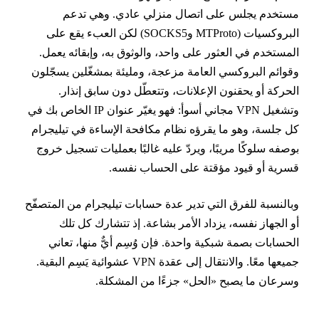
ستخدم يجلس على اتصال منزلي عادي. وهي تدعم
البروكسيات (MTProto وSOCKS5) لكن العبء يقع على
لمستخدم في العثور على واحد، والوثوق به، وإبقائه يعمل.
قوائم البروكسي العامة مزعجة، ومليئة بمشغّلين يسجّلون
لحركة أو يحقنون الإعلانات، وتتعطّل دون سابق إنذار.
وتشغيل VPN مجاني أسوأ: فهو يغيّر عنوان IP الخاص بك في
ل جلسة، وهو ما يقرؤه نظام مكافحة الإساءة في تيليجرام
وصفه سلوكًا مريبًا، ويردّ عليه غالبًا بعمليات تسجيل خروج
سرية أو قيود مؤقتة على الحساب نفسه.
بالنسبة للفرق التي تدير عدة حسابات تيليجرام من المتصفّح
و الجهاز نفسه، يزداد الأمر بشاعة. إذ تتشارك كل تلك
لحسابات بصمة شبكية واحدة. فإن وُسِم أيٌّ منها، تعاني
جميعها معًا. والانتقال إلى عقدة VPN عشوائية يَسِم البقية.
سرعان ما يصبح «الحل» جزءًا من المشكلة.