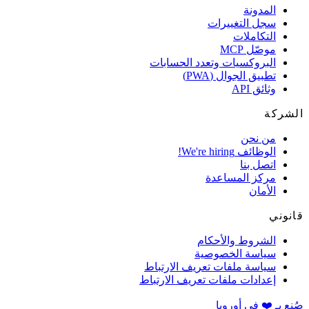
المدونة
سجل التغييرات
التكاملات
موصّل MCP
البروكسيات وتعدد الحسابات
تطبيق الجوال (PWA)
وثائق API
ركة
من نحن
الوظائف
We're hiring!
اتصل بنا
مركز المساعدة
الأمان
وني
الشروط والأحكام
سياسة الخصوصية
سياسة ملفات تعريف الارتباط
إعدادات ملفات تعريف الارتباط
 بـ ❤️ في أوروبا