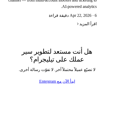
channel — from multi-account inboxes and ticketing to
AI-powered analytics.
Apr 22, 2026 · 6 دقيقة قراءة
اقرأ المزيد
هل أنت مستعد لتطوير سير
عملك على تيليجرام؟
لا تضيّع عميلاً محتملاً آخر. لا تفوّت رسالة أخرى.
ابدأ الآن مع Entergram