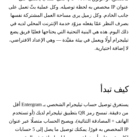
عنوان IP مخصص به لحظة توصيله. وكل عملية بثّ تعمل على
انب الخادم. وكل زميل يرى مساحة العمل المشتركة نفسها
صرف النظر عمّا يفعله مزوّد خدمة الإنترنت المحلي لديه في
لك اليوم. هذه هي البنية التحتية التي يحتاجها فعليًا فريق يضع
يليجرام أولًا ويعمل في بيئة مقيَّدة — وهي الإعداد الافتراضي،
ا إضافة اختيارية.
يف تبدأ
يستغرق توصيل حساب تيليجرام الشخصي بـ Entergram أقل
من دقيقة. تمسح رمز QR بتطبيق تيليجرام لديك (أو تستخدم
لهاتف + المصادقة الثنائية)، ويصبح الحساب متصلًا عبر عنوان
IP المخصص به فورًا. يمكنك توصيل ما يصل إلى 5 حسابات