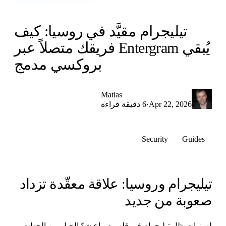
تيليجرام مقيَّد في روسيا: كيف
يُبقي Entergram فريقك متصلاً عبر
بروكسي مدمج
Matias
·
Apr 22, 2026
6 دقيقة قراءة
Security
Guides
يليجرام وروسيا: علاقة معقّدة تزداد
عوبة من جديد
سنوات ظل تيليجرام في قلب صراع شدّ الحبل بين الجهات