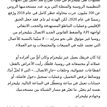
لتنظيمية الروسية والمنصّة التي يزيد عدد مستخدميها الروس
عن 100 مليون. جرت محاولة حظر كامل في عام 2018 ورُفع
رسميًا في عام 2020، لكن الهدنة لم تدُم. فقد جعل الخنق
لإقليمي وعمليات التباطؤ المستهدفة والحجب الانتقائي
لواجهة API والضغط القانوني الجديد الاتصالَ بتيليجرام من
وسيا غير موثوق على نحو متزايد — لا سيّما بالنسبة للأعمال
لتي تعتمد عليه في المبيعات والمجتمعات ودعم العملاء.
ذا كان فريقك يعمل عبر تيليجرام وكان أيٌّ من أفراده أو
ملائه أو مجتمعاته في روسيا، فلعلّك رأيت الأعراض بالفعل:
نقطاعات عشوائية، وحلقات «جارٍ الاتصال...» التي لا تُحلّ أبدًا،
وسائط ترفض التحميل، وعمليات تسجيل دخول فاشلة، أو
سابات تعمل في ساعة وتتعطّل في الساعة التالية. تيليجرام
فسه لم يتغيّر. ما تغيّر هو مسار الشبكة بين مستخدميك
خوادم تيليجرام.