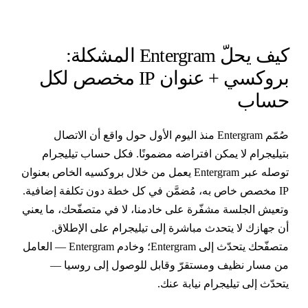
كيف يحلّ Entergram المشكلة:
بروكسي + عنوان IP مخصص لكل
ساب
صُمّم Entergram منذ اليوم الأول حول واقع أن الاتصال
تيليجرام لا يمكن افتراضه مضمونًا. فكل حساب تيليجرام
توصله عبر Entergram يعمل من خلال بروكسيه الخاص بعنوان
IP مخصص خاص به، مُضمَّن في كل خطة دون تكلفة إضافية.
تعيش الجلسة مشفّرة على خادمنا، لا في متصفّحك، ما يعني
ن جهازك لا يتحدث مباشرة إلى تيليجرام على الإطلاق.
متصفّحك يتحدّث إلى Entergram؛ وخادم Entergram — العامل
ن مسار نظيف ومستقرّ وقابل للوصول إلى روسيا —
تحدّث إلى تيليجرام نيابة عنك.