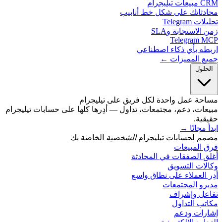
يليجرام
دثاتك على شكل خط أنابيب
 Telegram
الاستجابة وSLA
Telegram 
طه بأي ذكاء اصطناعي
ع المميزات ←
حلول
حة عمل واحدة لكل فريق على تيليجرام
ات، دعم، مجتمعات، تداول — أدِرها كلها على حسابات تيليجرام
ية.
مجانًا
→
م لحسابات تيليجرام
الشخصية
الخاصة بك
 المبيعات
 الصفقات في المحادثة
ات التسويق
 العملاء على نطاق واسع
رو المجتمعات
عل وإشراف
ب التداول
رات ودعم