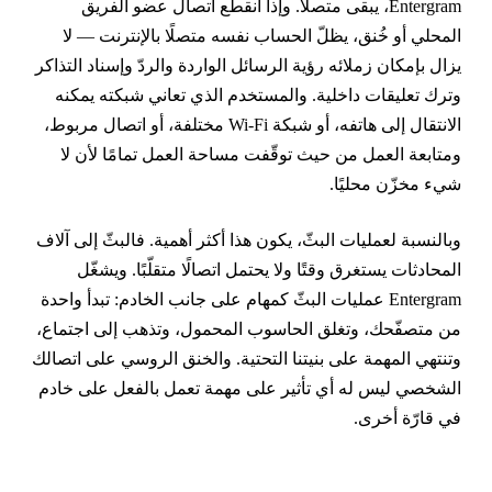
Entergram، يبقى متصلًا. وإذا انقطع اتصال عضو الفريق
لمحلي أو خُنق، يظلّ الحساب نفسه متصلًا بالإنترنت — لا
زال بإمكان زملائه رؤية الرسائل الواردة والردّ وإسناد التذاكر
ترك تعليقات داخلية. والمستخدم الذي تعاني شبكته يمكنه
الانتقال إلى هاتفه، أو شبكة Wi-Fi مختلفة، أو اتصال مربوط،
متابعة العمل من حيث توقّفت مساحة العمل تمامًا لأن لا
يء مخزّن محليًا.
بالنسبة لعمليات البثّ، يكون هذا أكثر أهمية. فالبثّ إلى آلاف
لمحادثات يستغرق وقتًا ولا يحتمل اتصالًا متقلّبًا. ويشغّل
Entergram عمليات البثّ كمهام على جانب الخادم: تبدأ واحدة
ن متصفّحك، وتغلق الحاسوب المحمول، وتذهب إلى اجتماع،
تنتهي المهمة على بنيتنا التحتية. والخنق الروسي على اتصالك
لشخصي ليس له أي تأثير على مهمة تعمل بالفعل على خادم
ي قارّة أخرى.