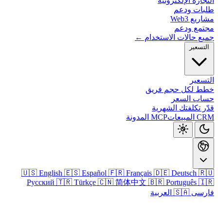
التجارة الإلكتر
طلبات و
مشاريع
مجتمع و
جميع حالات الاستخدا
التس
الت
خطط لكل حجم ف
حساب ال
قدّر تكلفتك الش
المدونة
MCP
CRM 
🇺🇸 English
🇪🇸 Español
🇫🇷 Français
🇩🇪 Deutsch

Русский
🇹🇷 Türkçe
🇨🇳 简体中文
🇧🇷 Português

🇸🇦 العربية
فا
تسجيل الدخو