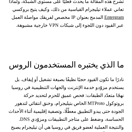
شرح هذه المقالة ما يحدث فعليًا على مستوى الشبكة، ولماذا
عاني عملاء تيليجرام القياسية من ذلك، وكيف يتيح بروكسي
Entergra
المدمج بعنوان IP مخصص لفريقك مواصلة العمل
بر القيود دون اللجوء إلى شبكات VPN خارجية مشبوهة.
ا الذي يختبره المستخدمون الروس
ادرًا ما تكون القيود حجبًا نظيفًا بصيغة تشغيل أو إيقاف. بل
ستخدم مزوّدو خدمة الإنترنت والجهات التنظيمية في روسيا
هجًا متعدّد الطبقات: فحص عميق للحزم لتحديد حركة
بروتوكول MTProto الخاص بتيليجرام، وخنق انتقائي لتدهور
لجودة حتى يبدو التطبيق معطّلًا، وتصفية إقليمية أثناء الأحداث
الحساسة، وضغط على متاجر التطبيقات ومزوّدي DNS.
النتيجة العملية لعضو فريق في روسيا هي أن تيليجرام يصبح