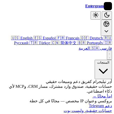
Entergram
🇺🇸 English
🇪🇸 Español
🇫🇷 Français
🇩🇪 Deutsch

Русский
🇹🇷 Türkçe
🇨🇳 简体中文
🇧🇷 Português

🇸🇦 العربية
فا
المنتج
أدِر تيليجرام كفريق دعم ومبيعات ح
حسابات حقيقية، صندوق وارد مشترك، مسار CRM، وMCP لأي
ذكاء اصطنا
→
ابدأ م
بروكسي وعنوان IP مخصص — مجانًا ف
دعم
حسابات حقيقية، وليست 