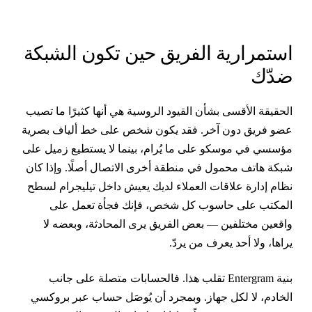
ستمرارية الفريق حين تكون الشبكة
دّك
لحقيقة الأقسى بشأن القيود الروسية هي أنها كثيرًا ما تصيب
ضو فريق دون آخر. فقد يكون شخص على خط ألياف بصرية
ؤسسي في موسكو على ما يُرام، بينما لا يستطيع زميل على
بكة هاتف محمول في منطقة أخرى الاتصال أصلًا. وإذا كان
ظام إدارة علاقات العملاء لديك يعيش داخل تيليجرام لسطح
لمكتب على حاسوب كل شخص، فإنك فجأة تعمل على
اقعين مختلفين — بعض الفريق يرى المحادثة، وبعضه لا
راها، ولا أحد يعرف من يردّ.
بنية Entergram تقلب هذا. فالحسابات متصلة على جانب
لخادم، لا لكل جهاز. وبمجرد أن يُوصَل حساب عبر بروكسي