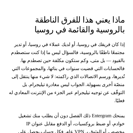
اذا يعني هذا للفرق الناطقة
الروسية والقائمة في روسيا
ذا كان فريقك في روسيا، أو لديك عملاء في روسيا، أو تدير
جتمعًا ناطقًا بالروسية، فالسؤال ليس ما إذا كنت ستصطدم
القيود — بل متى، وكم ستكون مكلفة حين تصطدم بها.
الحسابات التي قضيت سنوات في بنائها، والمجموعات التي
ُديرها، ورسم الاتصالات الذي راكمته: لا شيء منها ينتقل إلى
نصّة أخرى بسهولة. الجواب ليس مغادرة تيليجرام. بل
لتوقّف عن توجيه تيليجرام عبر الجزء من الإنترنت المعادي له
عليًا.
يمنحك Entergram ذلك الفصل دون أن يطلب منك تشغيل
خوادم، أو ضبط بروكسيات، أو الدفع مقابل عنوان IP
مخصص، أو الوثوق بـ VPN عام. فكل حساب يحصل على