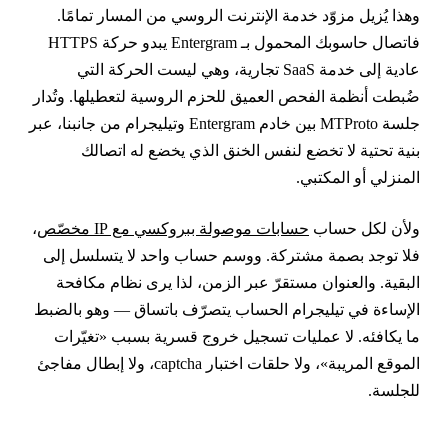
هذا يُزيل مزوّد خدمة الإنترنت الروسي من المسار تمامًا.
فاتصال حاسوبك المحمول بـ Entergram يبدو حركة HTTPS
عادية إلى خدمة SaaS تجارية، وهي ليست الحركة التي
ُبطت أنظمة الفحص العميق للحزم الروسية لتعطيلها. وتُدار
جلسة MTProto بين خادم Entergram وتيليجرام من جانبنا، عبر
نية تحتية لا تخضع لنفس الخنق الذي يخضع له اتصالك
لمنزلي أو المكتبي.
لأن لكل حساب
حسابات موصولة ببروكسي مع IP مخصّص
،
لا توجد بصمة مشتركة. ووسم حساب واحد لا يتسلسل إلى
لبقية. والعنوان مستقرّ عبر الزمن، لذا يرى نظام مكافحة
لإساءة في تيليجرام الحساب يتصرّف باتساق — وهو بالضبط
ا يكافئه. لا عمليات تسجيل خروج قسرية بسبب «تغيّرات
الموقع المريبة»، ولا حلقات اختبار captcha، ولا إبطال مفاجئ
لجلسة.