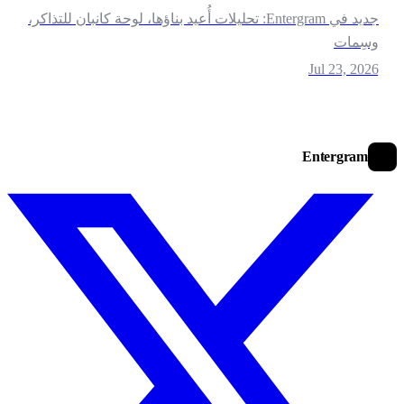
جديد في Entergram: تحليلات أُعيد بناؤها، لوحة كانبان للتذاكر،
سِمات
Jul 23, 202
Entergram