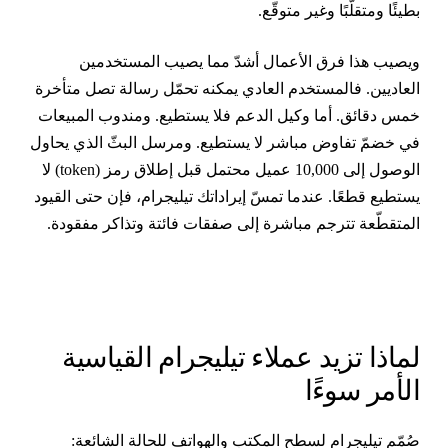
طيئًا ومتقلّبًا وغير متوقّع.
يصيب هذا فرق الأعمال أشدّ مما يصيب المستخدمين
لعاديين. فالمستخدم العادي يمكنه تحمّل رسالة تصل متأخرة
مس دقائق. أما وكيل الدعم فلا يستطيع. ومندوب المبيعات
ي خضمّ تفاوض مباشر لا يستطيع. ومرسل البثّ الذي يحاول
الوصول إلى 10,000 عميل محتمل قبل إطلاق رمز (token) لا
ستطيع قطعًا. عندما تمسّ إيراداتك تيليجرام، فإن حتى القيود
لمتقطّعة تترجم مباشرة إلى صفقات فائتة وتذاكر مفقودة.
ماذا تزيد عملاء تيليجرام القياسية
لأمر سوءًا
ُمّم تيليجرام لسطح المكتب والهواتف للحالة الشائعة: