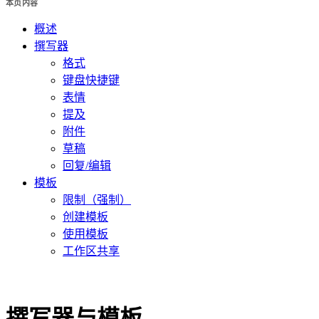
本页内容
概述
撰写器
格式
键盘快捷键
表情
提及
附件
草稿
回复/编辑
模板
限制（强制）
创建模板
使用模板
工作区共享
撰写器与模板