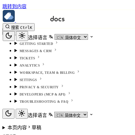
跳转到内容
搜索
Ctrl
K
选择语言
GETTING STARTED
MESSAGES & CRM
TICKETS
ANALYTICS
WORKSPACE, TEAM & BILLING
SETTINGS
PRIVACY & SECURITY
DEVELOPERS (MCP & API)
TROUBLESHOOTING & FAQ
选择语言
本页内容
草稿