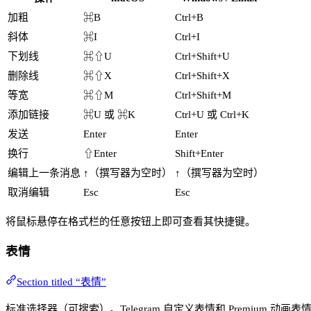
加粗
⌘B
Ctrl+B
斜体
⌘I
Ctrl+I
下划线
⌘⇧U
Ctrl+Shift+U
删除线
⌘⇧X
Ctrl+Shift+X
等宽
⌘⇧M
Ctrl+Shift+M
添加链接
⌘U 或 ⌘K
Ctrl+U 或 Ctrl+K
发送
Enter
Enter
换行
⇧Enter
Shift+Enter
编辑上一条消息
↑（撰写器为空时）
↑（撰写器为空时）
取消编辑
Esc
Esc
将鼠标悬停在格式栏的任意按钮上即可查看其快捷键。
表情
Section titled “表情”
标准选择器（可搜索）。Telegram 自定义表情和 Premium 动画