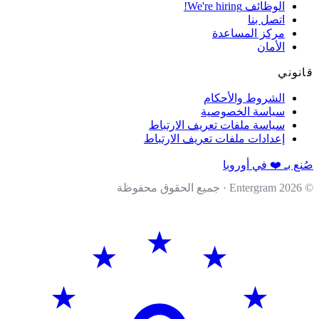
الوظائف
We're hiring!
اتصل بنا
مركز المساعدة
الأمان
وني
الشروط والأحكام
سياسة الخصوصية
سياسة ملفات تعريف الارتباط
إعدادات ملفات تعريف الارتباط
 بـ ❤️ في أوروبا
202
· جميع الحقوق محفوظة