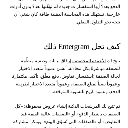
لدفع بعد؟ أيها استفسارات جديدة لم تؤهّلها بعد؟ بدون أدوات
ارجية، تستهلك هذه المحاسبة الذهنية طاقة كان ينبغي أن
تجه نحو التداول الفعلي.
يف تحل Entergram ذلك
تيح لك
الأعمدة المخصصة
إرفاق بيانات وصفية منظّمة
لصفقة مباشرةً بكل محادثة. أنشئ عموداً متعدد الاختيار
حالة الصفقة (استفسار، تفاوض، دفع معلّق، تأكيد، مكتمل)،
عموداً نصياً لمبلغ الصفقة، وعموداً متعدد الاختيار لطريقة
لدفع، وعمود تاريخ للتسوية المتوقعة.
م تتيح لك المرشحات الذكية إنشاء عروض محفوظة: «كل
لصفقات بانتظار الدفع» أو «الصفقات عالية القيمة قيد
لتفاوض» أو «الصفقات التي تُسوّى اليوم». ويمكن مشاركة