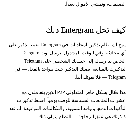
لصفقات، وتمشي الأموال بعيداً.
يف تحل Entergram ذلك
يتيح لك نظام تذكير المحادثات في Entergram ضبط تذكير على
أي محادثة. وفي الوقت المجدول، يرسل بوت Telegram
الخاص بنا رسالة إلى حسابك الشخصي على Telegram
تذكيرك بالمتابعة. يصلك التذكير حيث تتواجد بالفعل — في
Telegra — فلا يفوتك أبداً.
هذا فعّال بشكل خاص لمتداولي P2P الذين يتعاملون مع
شرات المتابعات الحساسة للوقت يومياً. اضبط تذكيرات
تأكيدات الدفع، ونوافذ التسوية، والمكالمات الموعودة. لم تعد
اكرتك هي عنق الزجاجة — النظام يتولى ذلك.