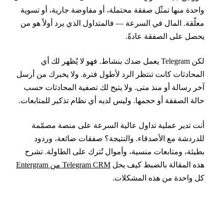
احدة منها تمثّل صفقة محتملة، أو مفاوضة جارية، أو تسوية
علّقة. المال في السرعة — فالمتداول الذي يرد أولاً هو من
حصل على الصفقة عادةً.
لكن Telegram يعمل ضدك بنشاط. فهو لا يُظهر لك أي
لمحادثات كانت تنتظر الرد لأطول فترة. ولا يخبرك من أرسل
خر رسالة أو منذ متى. ولا يتيح لك تصفية المحادثات حسب
الة الصفقة أو حجمها. وليس لديه أي نظام تذكير للمتابعات.
نت تدير عملية تداول عالية السرعة على منصة مصمّمة
لدردشة مع الأصدقاء. والنتيجة؟ صفقات ضائعة، وردود
طيئة، ومتابعات منسية، وأموال تُترك على الطاولة. تشرح
ذه المقالة بالضبط كيف يحل
Telegram CRM من Entergram
ل واحدة من هذه المشكلات.