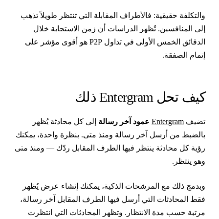
التكلفة حقيقية: فالأطراف المقابلة التي تنتظر طويلاً تذهب
لى المنافسين. تُظهر الدراسات أن زمن الاستجابة خلال
الدقائق الخمس الأولى في تداول P2P هو أقوى مؤشر على
تمام الصفقة.
يف تحل Entergram ذلك
ضيف
Entergram
عمود آخر رسالة
إلى كل محادثة يُظهر
الضبط من أرسل آخر رسالة ومنذ متى. بنظرة واحدة، يمكنك
ؤية كل محادثة ينتظر فيها الطرف المقابل ردّك — ومنذ متى
هو ينتظر.
بدمج ذلك مع المرشحات الذكية، يمكنك إنشاء عرض يُظهر
قط المحادثات التي أرسل فيها الطرف المقابل آخر رسالة،
رتبة حسب مدة الانتظار. وتظهر المحادثات التي انتظرت