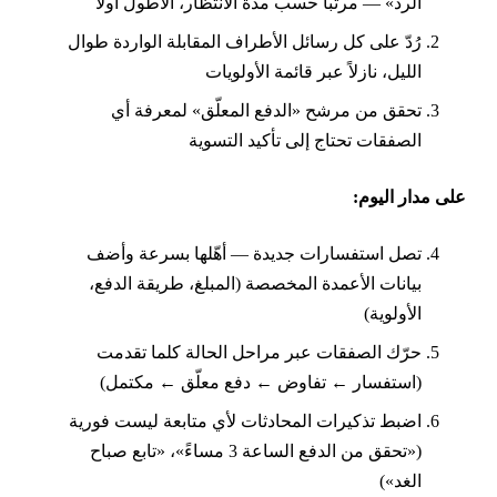
الرد» — مرتباً حسب مدة الانتظار، الأطول أولاً
رُدّ على كل رسائل الأطراف المقابلة الواردة طوال
الليل، نازلاً عبر قائمة الأولويات
تحقق من مرشح «الدفع المعلّق» لمعرفة أي
الصفقات تحتاج إلى تأكيد التسوية
لى مدار اليوم:
تصل استفسارات جديدة — أهّلها بسرعة وأضف
بيانات الأعمدة المخصصة (المبلغ، طريقة الدفع،
الأولوية)
حرّك الصفقات عبر مراحل الحالة كلما تقدمت
(استفسار ← تفاوض ← دفع معلّق ← مكتمل)
اضبط تذكيرات المحادثات لأي متابعة ليست فورية
(«تحقق من الدفع الساعة 3 مساءً»، «تابع صباح
الغد»)