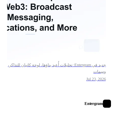
جديد في Entergram: تحليلات أُعيد بناؤها، لوحة كانبان للتذاكر،
سِمات
Jul 23, 202
Entergram