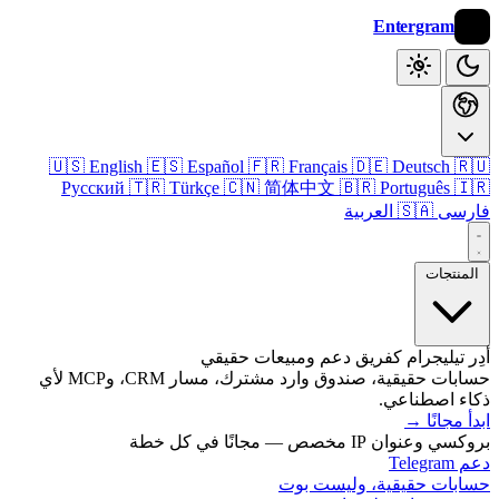
Entergram
🇺🇸 English
🇪🇸 Español
🇫🇷 Français
🇩🇪 Deutsch

Русский
🇹🇷 Türkçe
🇨🇳 简体中文
🇧🇷 Português

🇸🇦 العربية
فا
المنتج
أدِر تيليجرام كفريق دعم ومبيعات ح
حسابات حقيقية، صندوق وارد مشترك، مسار CRM، وMCP لأي
ذكاء اصطنا
→
ابدأ م
بروكسي وعنوان IP مخصص — مجانًا ف
دعم
حسابات حقيقية، وليست 