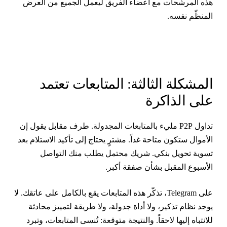
ذه المرشحات مع أعضاء الفريق ليعمل الجميع من العرض
لمنظّم نفسه.
لمشكلة الثالثة: المتابعات تعتمد
لى الذاكرة
تداول P2P مليء بالمتابعات المجدولة. طرف مقابل يقول إن
لأموال ستكون متاحة غداً. مشترٍ يحتاج إلى تأكيد الاستلام بعد
سوية تحويل بنكي. شريك محتمل يطلب منك التواصل
لأسبوع المقبل بشأن صفقة أكبر.
على Telegram، تذكّر هذه المتابعات يقع بالكامل على عاتقك. لا
وجد نظام تذكير، ولا أداة جدولة، ولا طريقة لتمييز محادثة
لانتباه إليها لاحقاً. والنتيجة متوقعة: تُنسى المتابعات، وتبرد