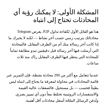
لمشكلة الأولى: لا يمكنك رؤية أي
لمحادثات تحتاج إلى انتباه
هذا هو القاتل الأول لكفاءة تداول P2P. يعرض Telegram
حادثاتك بترتيب زمني حسب آخر نشاط — لكنه لا يخبرك ما
ذا كانت آخر رسالة منك أم من الطرف المقابل. فالمحادثة
لتي أرسلت فيها آخر رسالة قبل دقيقتين تبدو مطابقة تماماً
لمحادثة التي ينتظر فيها الطرف المقابل ردّك منذ ثلاث
اعات.
عندما تتعامل مع أكثر من 200 محادثة نشطة، فإن التمرير عبر
ائمة المحادثات في محاولة لمعرفة ما يحتاج إلى انتباه ليس
طيئاً فحسب — بل مستحيل. فالصفقات عالية القيمة
الاستفسارات الروتينية تختلط معاً دون أي تمييز بصري.
تُدفن الرسائل الملحّة أسفل محادثات أقل أهمية.