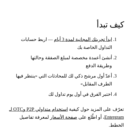
يف تبدأ
ابدأ تجربتك المجانية لمدة 3 أيام
— اربط حسابات
التداول الخاصة بك
أنشئ أعمدة مخصصة لمبلغ الصفقة وحالتها
وطريقة الدفع
أعدّ أول مرشح ذكي لك للمحادثات التي «ينتظر فيها
الطرف المقابل»
اختبر الفرق في أول يوم تداول لك
عرّف على المزيد حول كيفية
استخدام متداولي P2P وOTC لـ
Entergra
، أو اطّلع على
صفحة الأسعار
لمعرفة تفاصيل
لخطط.