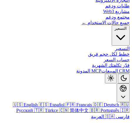
التجارة الإلكتر
طلبات و
مشاريع
مجتمع و
جميع حالات الاستخدا
التس
الت
خطط لكل حجم ف
حساب ال
قدّر تكلفتك الش
المدونة
MCP
CRM 
🇺🇸 English
🇪🇸 Español
🇫🇷 Français
🇩🇪 Deutsch

Русский
🇹🇷 Türkçe
🇨🇳 简体中文
🇧🇷 Português

🇸🇦 العربية
فا
تسجيل الدخو