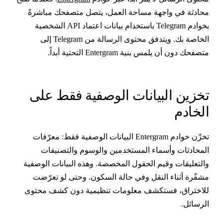
حادثة في واجهة مساحة العمل، يتصل متصفحك مباشرةً
بخوادم Telegram باستخدام بيانات اعتماد API الشخصية
الخاصة بك. ويتدفق محتوى الرسالة من Telegram إلى
تصفحك دون أن يلمس بنية Entergram التحتية أبداً.
خزين البيانات الوصفية فقط على
لخادم
تخزّن خوادم Entergram البيانات الوصفية فقط: معرّفات
لمحادثات وأسماء المستخدمين والوسوم والتصنيفات
التعليقات وقيم الحقول المخصصة. وهذه البيانات الوصفية
شفّرة أثناء النقل وفي حالة السكون. وحتى لو تعرّضت
لاختراق، فستكشف معلومات تنظيمية دون كشف محتوى
لرسائل.