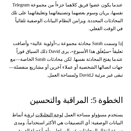
عندما يكون عضوا فريق كلاهما جزءاً من مجموعة Telegram
فسها، يريان وسوم بعضهما وتصنيفاتهما وتعليقاتهما على تلك
لمحادثات المحددة. ويزامن النظام البيانات الوصفية تلقائياً
ي الوقت الفعلي.
إذا وسمت Sarah محادثة مجموعة بـ«أولوية عالية» وأضافت
تعليقاً «سيُغلَق هذا الأسبوع»، يرى David ذلك السياق فوراً
عندما يفتح المحادثة نفسها. لكن محادثات Sarah الخاصة—مع
هات اتصالها الشخصية أو عملاء آخرين أو مشاريع منفصلة—
بقى غير مرئية لـDavid ولمساحة العمل.
لخطوة 5: المراقبة والتحسين
ستخدم مسؤولو مساحة العمل
لوحة التحليلات
لرؤية أنماط
لبيانات الوصفية: أي التصنيفات هي الأكثر استخداماً، ومدى
رعة انتقال المحادثات عبر المراحل، وأي أعضاء الفريق