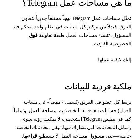
ا هي مساحات عمل Telegram؟
تمثّل مساحات عمل Telegram نهجاً مختلفاً جذرياً لتعاون
لفرق. فبدلاً من تركيز كل البيانات في نظام واحد يتحكم فيه
لمسؤول، تنشئ مساحات العمل طبقة تعاونية
فوق
لخصوصية الفردية.
ليك كيفية عملها:
لكية فردية للبيانات
ربط كل عضو في الفريق (يُسمى «مقعداً» في مساحة
العمل) حسابات Telegram الخاصة به بمساحة العمل. وتماماً
كما في تطبيق Telegram الشخصي، لا يمكنك رؤية سوى
سائل المحادثات التي تشارك فيها. تبقى محادثاتك الخاصة
اصة—حتى مسؤول مساحة العمل لا يستطيع قراءتها.