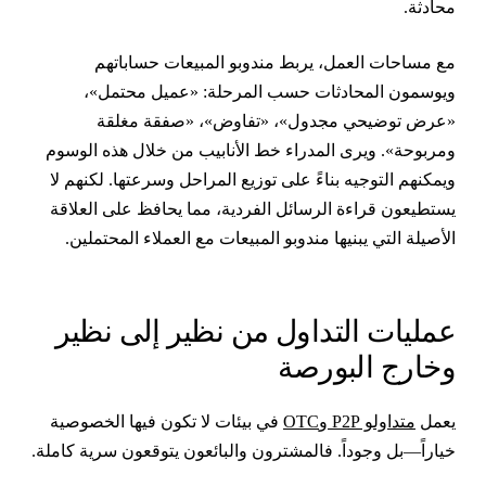
حادثة.
ع مساحات العمل، يربط مندوبو المبيعات حساباتهم
يوسمون المحادثات حسب المرحلة: «عميل محتمل»،
عرض توضيحي مجدول»، «تفاوض»، «صفقة مغلقة
مربوحة». ويرى المدراء خط الأنابيب من خلال هذه الوسوم
يمكنهم التوجيه بناءً على توزيع المراحل وسرعتها. لكنهم لا
ستطيعون قراءة الرسائل الفردية، مما يحافظ على العلاقة
لأصيلة التي يبنيها مندوبو المبيعات مع العملاء المحتملين.
مليات التداول من نظير إلى نظير
خارج البورصة
عمل
متداولو P2P وOTC
في بيئات لا تكون فيها الخصوصية
ياراً—بل وجوداً. فالمشترون والبائعون يتوقعون سرية كاملة.