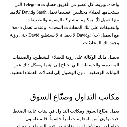
واحدة. ويربط كل عضو في الفريق حسابات Telegram التي
يستخدمها لعملاء مختلفين. فعندما تعمل Sarah وDavid كلاهما
ع العميل (أ)، يمكنهما مشاركة الوسوم والتصنيفات
والتعليقات على تلك المحادثات المحددة. وعندما تعمل Sarah
مع العميل (ب) (وDavid لا يعمل)، لا يستطيع David حتى رؤية
جود تلك المحادثات.
حصل مالك الوكالة على رؤية للعملاء النشطين، والصفقات
لمتقدمة، والحسابات التي تحتاج إلى اهتمام—كل ذلك عبر
لبيانات الوصفية—دون الوصول إلى اتصالات العملاء الفعلية.
كاتب التداول وصنّاع السوق
عمل
صنّاع السوق
ومكاتب التداول في بيئات عالية الضغط
يث يكون أمن المعلومات أمراً حاسماً. فالمتداولون
تواصلون مع الأطراف المقابلة ومزوّدي السيولة وأعضاء