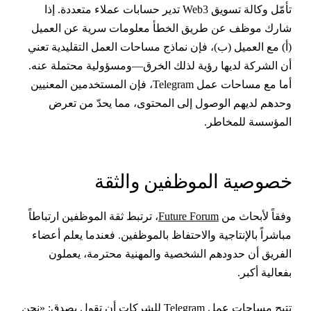
تأمّل وكالة تسويق Web3 تدير حسابات عملاء متعددة. إذا
ارك موظف عن طريق الخطأ معلومات سرية عن العميل
أ) مع العميل (ب)، فإن نماذج مساحات العمل التقليدية تعني
ن الشركة لديها رؤية لذلك الخرق—ومسؤولية محتملة عنه.
أما مع مساحات عمل Telegram، فإن المستخدمين المعنيين
حدهم لديهم الوصول إلى المحتوى، مما يحدّ من تعرض
لمؤسسة للمخاطر.
صوصية الموظفين والثقة
فقاً لأبحاث من
Future Forum
، ترتبط ثقة الموظفين ارتباطاً
باشراً بالإنتاجية والاحتفاظ بالموظفين. فعندما يعلم أعضاء
لفريق أن حدودهم الشخصية والمهنية محترمة، يعملون
فعالية أكبر.
تتيح مساحات عمل Telegram للشركات أن تقول بصدق: «نحن