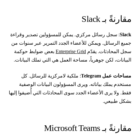
قارنةً بـ Slack
Slac
: سجل رسائل مركزي. يمكن للمسؤولين تصدير وقراءة
ميع الرسائل. ويمكن للأعضاء الجدد التمرير عبر سنوات من
جل المحادثات. يقدّم
Enterprise Grid
بعض ضوابط حوكمة
لبيانات، لكن جوهرياً، مساحة العمل هي التي تملك البيانات.
ساحات عمل Telegram
: ملكية لامركزية للرسائل. كل
ستخدم يملك بياناته. ويرى المسؤولون البيانات الوصفية
قط. ولا يرى الأعضاء الجدد سوى المحادثات التي أُضيفوا إليها
شكل طبيعي.
قارنةً بـ Microsoft Teams