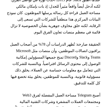
كنه أدخل أيضاً واقعاً مثيراً للجدل: إذ بات بإمكان مالكي
ساحة العمل قراءة كل رسالة يرسلها الموظفون. كان نموذج
لبيانات المركزي هذا منطقياً للشركات التي تسعى إلى
لرقابة، لكنه خلق مخاوف جوهرية بشأن الخصوصية لا تزال
ائمة في معظم منصات تعاون الفرق اليوم.
الحقيقة صارخة: تُظهر الدراسات أن 78% من أصحاب العمل
يراقبون اتصالات الموظفين، وأن منصات مثل Microsoft
Teams وSlack وDiscord تمنح جميعها المسؤولين إمكانية
لوصول إلى محتوى الرسائل افتراضياً. وبالنسبة للشركات
لتي تتعامل مع معلومات حساسة عن العملاء، يخلق ذلك
سؤولية قانونية. وبالنسبة للموظفين، يخلق بيئة تخضع فيها
ل كلمة للتدقيق.
أصبح Telegram مساحة العمل المفضلة لفرق Web3
مجتمعات العملات المشفرة وشركات التقنية المالية