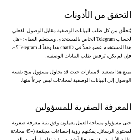
لتحقق من الأذونات
ُتحقَّق من كل طلب للبيانات الوصفية مقابل الوصول الفعلي
لحساب Telegram الخاص بالمستخدم. ويستعلم النظام: «هل
هذا المستخدم عضو فعلاً في chatID هذا وفقاً لـ Telegram؟».
إن لم يكن، يُرفض طلب البيانات الوصفية.
منع هذا تصعيد الامتيازات حيث قد يحاول مسؤول منح نفسه
لوصول إلى البيانات الوصفية لمحادثات ليس جزءاً منها.
لمعرفة الصفرية للمسؤولين
تى مسؤولو مساحة العمل يعملون وفق بنية معرفة صفرية
لمحتوى الرسائل. يمكنهم رؤية إحصاءات مجمّعة («45 محادثة
الية الأولوية مفتوحة حالياً») دون رؤية تفاصيل أي رسالة