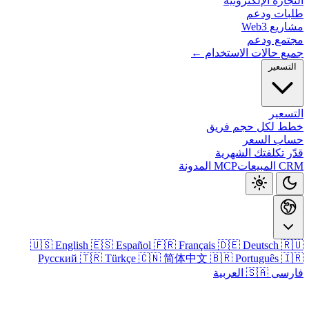
التجارة الإلكتر
طلبات و
مشاريع
مجتمع و
جميع حالات الاستخدا
التس
الت
خطط لكل حجم ف
حساب ال
قدّر تكلفتك الش
المدونة
MCP
CRM 
🇺🇸 English
🇪🇸 Español
🇫🇷 Français
🇩🇪 Deutsch

Русский
🇹🇷 Türkçe
🇨🇳 简体中文
🇧🇷 Português

🇸🇦 العربية
فا
تسجيل الدخو