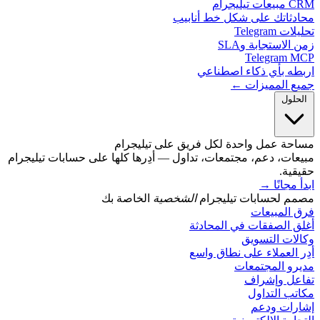
يليجرام
دثاتك على شكل خط أنابيب
 Telegram
الاستجابة وSLA
Telegram 
طه بأي ذكاء اصطناعي
ع المميزات ←
حلول
حة عمل واحدة لكل فريق على تيليجرام
ات، دعم، مجتمعات، تداول — أدِرها كلها على حسابات تيليجرام
ية.
مجانًا
→
م لحسابات تيليجرام
الشخصية
الخاصة بك
 المبيعات
 الصفقات في المحادثة
ات التسويق
 العملاء على نطاق واسع
رو المجتمعات
عل وإشراف
ب التداول
رات ودعم