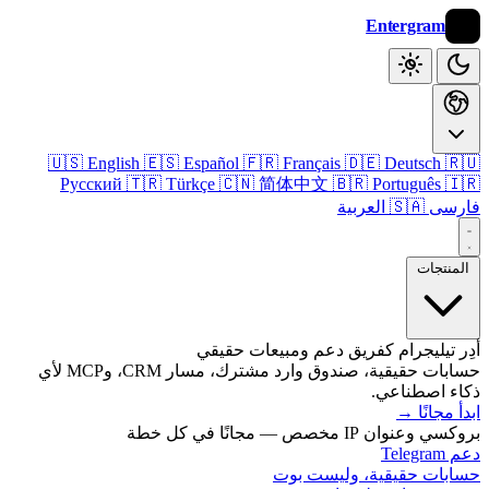
Entergram
🇺🇸 English
🇪🇸 Español
🇫🇷 Français
🇩🇪 Deutsch

Русский
🇹🇷 Türkçe
🇨🇳 简体中文
🇧🇷 Português

🇸🇦 العربية
فا
المنتج
أدِر تيليجرام كفريق دعم ومبيعات ح
حسابات حقيقية، صندوق وارد مشترك، مسار CRM، وMCP لأي
ذكاء اصطنا
→
ابدأ م
بروكسي وعنوان IP مخصص — مجانًا ف
دعم
حسابات حقيقية، وليست 