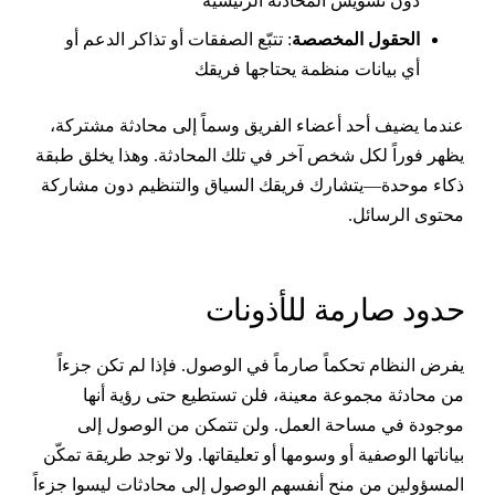
دون تشويش المحادثة الرئيسية
الحقول المخصصة
: تتبّع الصفقات أو تذاكر الدعم أو
أي بيانات منظمة يحتاجها فريقك
ندما يضيف أحد أعضاء الفريق وسماً إلى محادثة مشتركة،
ظهر فوراً لكل شخص آخر في تلك المحادثة. وهذا يخلق طبقة
كاء موحدة—يتشارك فريقك السياق والتنظيم دون مشاركة
حتوى الرسائل.
دود صارمة للأذونات
فرض النظام تحكماً صارماً في الوصول. فإذا لم تكن جزءاً
ن محادثة مجموعة معينة، فلن تستطيع حتى رؤية أنها
وجودة في مساحة العمل. ولن تتمكن من الوصول إلى
ياناتها الوصفية أو وسومها أو تعليقاتها. ولا توجد طريقة تمكّن
لمسؤولين من منح أنفسهم الوصول إلى محادثات ليسوا جزءاً