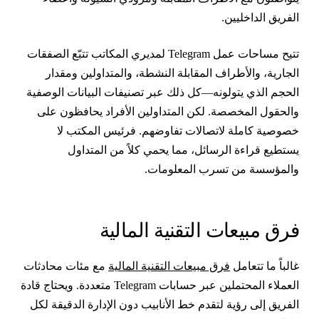
لفريق الداخليين.
تتيح مساحات عمل Telegram لمديري المكاتب تتبّع الصفقات
لجارية، والأطراف المقابلة النشطة، والمتداولين ومقدار
لحجم الذي يتولونه—كل ذلك عبر تصنيفات البيانات الوصفية
الحقول المخصصة. لكن المتداولين الأفراد يحافظون على
صوصية كاملة لاتصالات تفاوضهم. فرئيس المكتب لا
ستطيع قراءة الرسائل، مما يحمي كلاً من المتداول
المؤسسة من تسرب المعلومات.
رق مبيعات التقنية المالية
الباً ما تتعامل
فرق مبيعات التقنية المالية
مع مئات محادثات
العملاء المحتملين عبر حسابات Telegram متعددة. ويحتاج قادة
لفريق إلى رؤية لتقدم خط الأنابيب دون الإدارة الدقيقة لكل