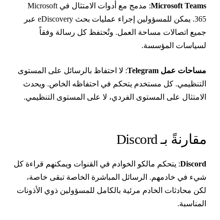
Microsoft Team
: مدمج مع أدوات الامتثال في Microsoft
365. يمكن للمسؤولين إجراء عمليات بحث eDiscovery عبر
ميع اتصالات مساحة العمل. وتُحتفظ كل رسالة وفقاً
سياسات المؤسسة.
ساحات عمل Telegram
: لا احتفاظ بالرسائل على المستوى
لتنظيمي. كل مستخدم يتحكم في احتفاظه الخاص. ويحدث
لامتثال على المستوى الفردي، لا على المستوى التنظيمي.
قارنةً بـ Discord
Discor
: يتحكم مالكو الخوادم في القنوات ويمكنهم قراءة كل
يء في خادمهم. الرسائل المباشرة الخاصة تبقى خاصة،
كن محادثات الخادم مرئية بالكامل للمسؤولين ذوي الأذونات
لمناسبة.