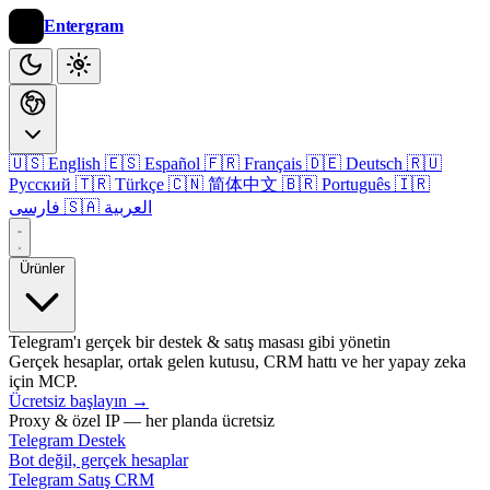
Entergram
🇺🇸 English
🇪🇸 Español
🇫🇷 Français
🇩🇪 Deutsch
🇷🇺
Русский
🇹🇷 Türkçe
🇨🇳 简体中文
🇧🇷 Português
🇮🇷
🇸🇦 العربية
فارسی
Ürünler
Telegram'ı gerçek bir destek & satış masası gibi yönetin
Gerçek hesaplar, ortak gelen kutusu, CRM hattı ve her yapay zeka
için MCP.
Ücretsiz başlayın
→
Proxy & özel IP — her planda ücretsiz
Telegram Destek
Bot değil, gerçek hesaplar
Telegram Satış CRM