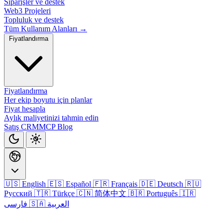
Siparişler ve destek
Web3 Projeleri
Topluluk ve destek
Tüm Kullanım Alanları →
Fiyatlandırma
Fiyatlandırma
Her ekip boyutu için planlar
Fiyat hesapla
Aylık maliyetinizi tahmin edin
Satış CRM
MCP
Blog
🇺🇸 English
🇪🇸 Español
🇫🇷 Français
🇩🇪 Deutsch
🇷🇺
Русский
🇹🇷 Türkçe
🇨🇳 简体中文
🇧🇷 Português
🇮🇷
🇸🇦 العربية
فارسی
Giriş