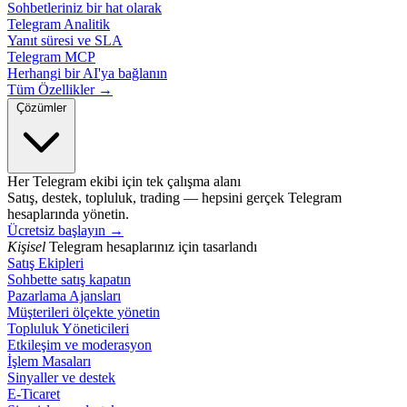
Sohbetleriniz bir hat olarak
Telegram Analitik
Yanıt süresi ve SLA
Telegram MCP
Herhangi bir AI'ya bağlanın
Tüm Özellikler →
Çözümler
Her Telegram ekibi için tek çalışma alanı
Satış, destek, topluluk, trading — hepsini gerçek Telegram
hesaplarında yönetin.
Ücretsiz başlayın
→
Kişisel
Telegram hesaplarınız için tasarlandı
Satış Ekipleri
Sohbette satış kapatın
Pazarlama Ajansları
Müşterileri ölçekte yönetin
Topluluk Yöneticileri
Etkileşim ve moderasyon
İşlem Masaları
Sinyaller ve destek
E-Ticaret