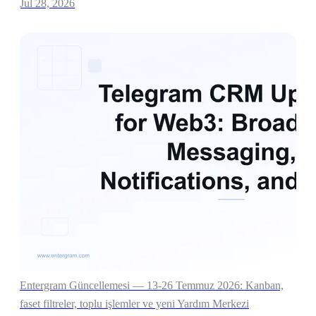
Jul 28, 2026
Entergram Güncellemesi — 13-26 Temmuz 2026: Kanban,
faset filtreler, toplu işlemler ve yeni Yardım Merkezi