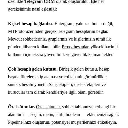
özellikle
Telegram CRM
olarak oluşturuldu. İşte her
gereksinimle nasıl eşleştiği:
Kişisel hesap bağlantısı.
Entergram, yalnızca botlar değil,
MTProto üzerinden gerçek Telegram hesaplarını bağlar.
Mevcut sohbetleriniz, gruplarınız ve kişilerinizin tümü ilk
günden itibaren kullanılabilir.
Proxy hesaplar
, yüksek hacimli
kullanım için ekstra güvenilirlik ve güvenlik katmanı ekler.
Çok hesaplı gelen kutusu.
Birleşik gelen kutusu
, hesap
başına filtreler, ekip ataması ve rol tabanlı görünürlükle
sınırsız hesabı yönetir. Satış ekipleri, destek ekipleri ve
kurucular tam olarak kendileriyle ilgili olanı görebilir.
Özel sütunlar.
Özel sütunlar
, sohbet tablonuza herhangi bir
alan türü — seçim, metin, tarih, boolean — eklemenizi sağlar.
Pipeline'ınızı oluşturun, potansiyel müşterilerinizi etiketleyin,