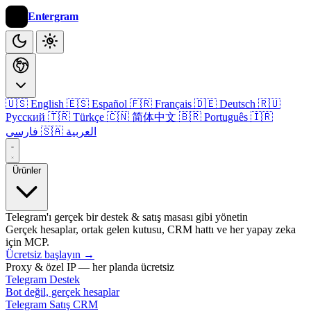
Entergram
🇺🇸 English
🇪🇸 Español
🇫🇷 Français
🇩🇪 Deutsch
🇷🇺
Русский
🇹🇷 Türkçe
🇨🇳 简体中文
🇧🇷 Português
🇮🇷
🇸🇦 العربية
فارسی
Ürünler
Telegram'ı gerçek bir destek & satış masası gibi yönetin
Gerçek hesaplar, ortak gelen kutusu, CRM hattı ve her yapay zeka
için MCP.
Ücretsiz başlayın
→
Proxy & özel IP — her planda ücretsiz
Telegram Destek
Bot değil, gerçek hesaplar
Telegram Satış CRM