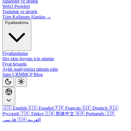
Siparişler ve destek
Web3 Projeleri
Topluluk ve destek
Tüm Kullanım Alanları →
Fiyatlandırma
Fiyatlandırma
Her ekip boyutu için planlar
Fiyat hesapla
Aylık maliyetinizi tahmin edin
Satış CRM
MCP
Blog
🇺🇸 English
🇪🇸 Español
🇫🇷 Français
🇩🇪 Deutsch
🇷🇺
Русский
🇹🇷 Türkçe
🇨🇳 简体中文
🇧🇷 Português
🇮🇷
🇸🇦 العربية
فارسی
Giriş