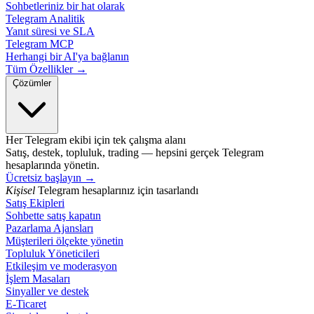
Sohbetleriniz bir hat olarak
Telegram Analitik
Yanıt süresi ve SLA
Telegram MCP
Herhangi bir AI'ya bağlanın
Tüm Özellikler →
Çözümler
Her Telegram ekibi için tek çalışma alanı
Satış, destek, topluluk, trading — hepsini gerçek Telegram
hesaplarında yönetin.
Ücretsiz başlayın
→
Kişisel
Telegram hesaplarınız için tasarlandı
Satış Ekipleri
Sohbette satış kapatın
Pazarlama Ajansları
Müşterileri ölçekte yönetin
Topluluk Yöneticileri
Etkileşim ve moderasyon
İşlem Masaları
Sinyaller ve destek
E-Ticaret