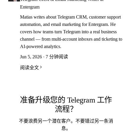
Entergram
Matias writes about Telegram CRM, customer support
automation, and email marketing for Entergram. He
covers how teams turn Telegram into a real business
channel — from multi-account inboxes and ticketing to
AI-powered analytics.
Jun 5, 2026 · 7 分钟阅读
阅读全文
准备升级您的 Telegram 工作
流程？
不要浪费另一个潜在客户。不要错过另一条消
息。