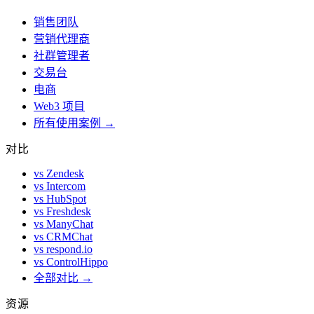
销售团队
营销代理商
社群管理者
交易台
电商
Web3 项目
所有使用案例 →
对比
vs Zendesk
vs Intercom
vs HubSpot
vs Freshdesk
vs ManyChat
vs CRMChat
vs respond.io
vs ControlHippo
全部对比 →
资源