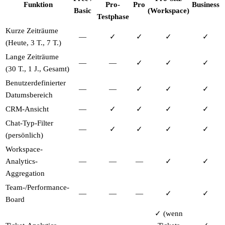
Funktion
Pro-
Pro
Business
Basic
(Workspace)
Testphase
Kurze Zeiträume
—
✓
✓
✓
✓
(Heute, 3 T., 7 T.)
Lange Zeiträume
—
—
✓
✓
✓
(30 T., 1 J., Gesamt)
Benutzerdefinierter
—
—
✓
✓
✓
Datumsbereich
CRM-Ansicht
—
✓
✓
✓
✓
Chat-Typ-Filter
—
✓
✓
✓
✓
(persönlich)
Workspace-
Analytics-
—
—
—
✓
✓
Aggregation
Team-/Performance-
—
—
—
✓
✓
Board
✓ (wenn