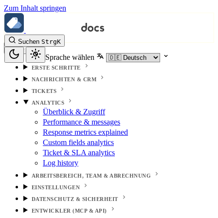
Zum Inhalt springen
Suchen
Strg
K
Sprache wählen
ERSTE SCHRITTE
NACHRICHTEN & CRM
TICKETS
ANALYTICS
Überblick & Zugriff
Performance & messages
Response metrics explained
Custom fields analytics
Ticket & SLA analytics
Log history
ARBEITSBEREICH, TEAM & ABRECHNUNG
EINSTELLUNGEN
DATENSCHUTZ & SICHERHEIT
ENTWICKLER (MCP & API)