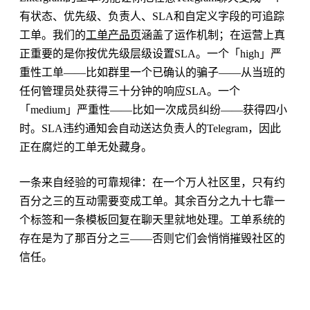
有状态、优先级、负责人、SLA和自定义字段的可追踪
工单。我们的
工单产品页
涵盖了运作机制；在运营上真
正重要的是你按优先级层级设置SLA。一个「high」严
重性工单——比如群里一个已确认的骗子——从当班的
任何管理员处获得三十分钟的响应SLA。一个
「medium」严重性——比如一次成员纠纷——获得四小
时。SLA违约通知会自动送达负责人的Telegram，因此
正在腐烂的工单无处藏身。
一条来自经验的可靠规律：在一个万人社区里，只有约
百分之三的互动需要变成工单。其余百分之九十七靠一
个标签和一条模板回复在聊天里就地处理。工单系统的
存在是为了那百分之三——否则它们会悄悄摧毁社区的
信任。