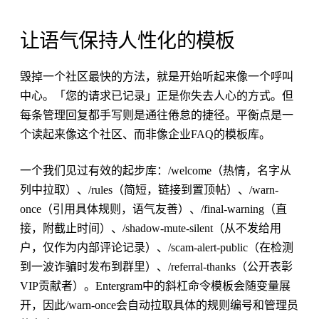
让语气保持人性化的模板
毁掉一个社区最快的方法，就是开始听起来像一个呼叫
中心。「您的请求已记录」正是你失去人心的方式。但
每条管理回复都手写则是通往倦怠的捷径。平衡点是一
个读起来像这个社区、而非像企业FAQ的模板库。
一个我们见过有效的起步库：/welcome（热情，名字从
列中拉取）、/rules（简短，链接到置顶帖）、/warn-
once（引用具体规则，语气友善）、/final-warning（直
接，附截止时间）、/shadow-mute-silent（从不发给用
户，仅作为内部评论记录）、/scam-alert-public（在检测
到一波诈骗时发布到群里）、/referral-thanks（公开表彰
VIP贡献者）。Entergram中的斜杠命令模板会随变量展
开，因此/warn-once会自动拉取具体的规则编号和管理员