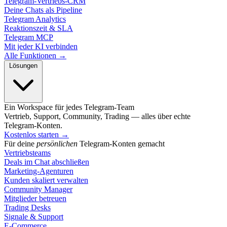
Telegram-Vertriebs-CRM
Deine Chats als Pipeline
Telegram Analytics
Reaktionszeit & SLA
Telegram MCP
Mit jeder KI verbinden
Alle Funktionen →
Lösungen
Ein Workspace für jedes Telegram-Team
Vertrieb, Support, Community, Trading — alles über echte
Telegram-Konten.
Kostenlos starten
→
Für deine
persönlichen
Telegram-Konten gemacht
Vertriebsteams
Deals im Chat abschließen
Marketing-Agenturen
Kunden skaliert verwalten
Community Manager
Mitglieder betreuen
Trading Desks
Signale & Support
E-Commerce