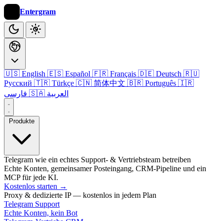
Entergram
🇺🇸 English
🇪🇸 Español
🇫🇷 Français
🇩🇪 Deutsch
🇷🇺
Русский
🇹🇷 Türkçe
🇨🇳 简体中文
🇧🇷 Português
🇮🇷
🇸🇦 العربية
فارسی
Produkte
Telegram wie ein echtes Support- & Vertriebsteam betreiben
Echte Konten, gemeinsamer Posteingang, CRM-Pipeline und ein
MCP für jede KI.
Kostenlos starten
→
Proxy & dedizierte IP — kostenlos in jedem Plan
Telegram Support
Echte Konten, kein Bot