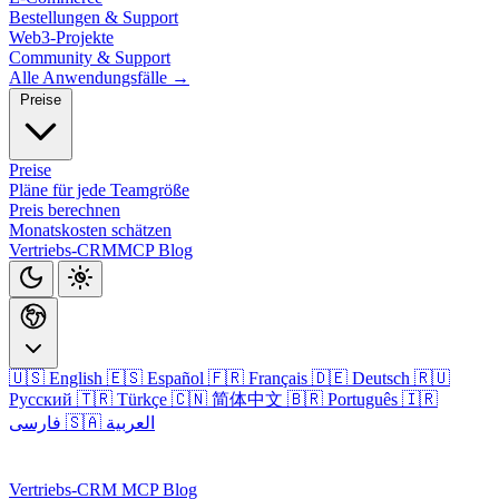
Bestellungen & Support
Web3-Projekte
Community & Support
Alle Anwendungsfälle →
Preise
Preise
Pläne für jede Teamgröße
Preis berechnen
Monatskosten schätzen
Vertriebs-CRM
MCP
Blog
🇺🇸 English
🇪🇸 Español
🇫🇷 Français
🇩🇪 Deutsch
🇷🇺
Русский
🇹🇷 Türkçe
🇨🇳 简体中文
🇧🇷 Português
🇮🇷
🇸🇦 العربية
فارسی
Anmelden
Vertriebs-CRM
MCP
Blog