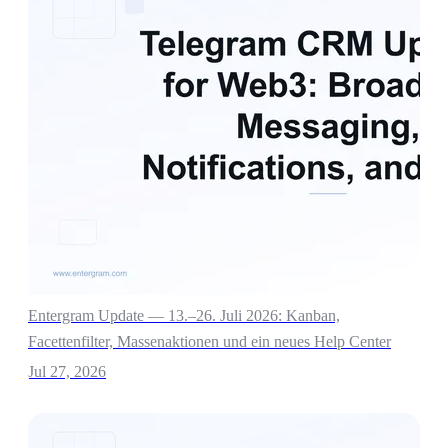
Entergram Update — 13.–26. Juli 2026: Kanban,
Facettenfilter, Massenaktionen und ein neues Help Center
Jul 27, 2026