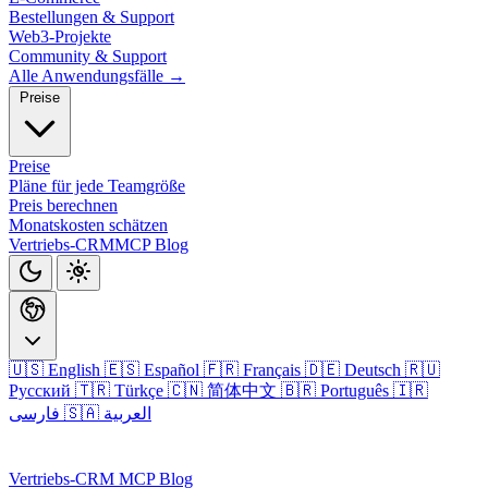
Bestellungen & Support
Web3-Projekte
Community & Support
Alle Anwendungsfälle →
Preise
Preise
Pläne für jede Teamgröße
Preis berechnen
Monatskosten schätzen
Vertriebs-CRM
MCP
Blog
🇺🇸 English
🇪🇸 Español
🇫🇷 Français
🇩🇪 Deutsch
🇷🇺
Русский
🇹🇷 Türkçe
🇨🇳 简体中文
🇧🇷 Português
🇮🇷
🇸🇦 العربية
فارسی
Anmelden
Vertriebs-CRM
MCP
Blog