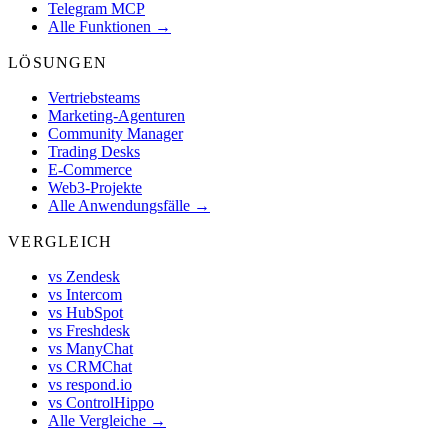
Telegram MCP
Alle Funktionen →
LÖSUNGEN
Vertriebsteams
Marketing-Agenturen
Community Manager
Trading Desks
E-Commerce
Web3-Projekte
Alle Anwendungsfälle →
VERGLEICH
vs Zendesk
vs Intercom
vs HubSpot
vs Freshdesk
vs ManyChat
vs CRMChat
vs respond.io
vs ControlHippo
Alle Vergleiche →