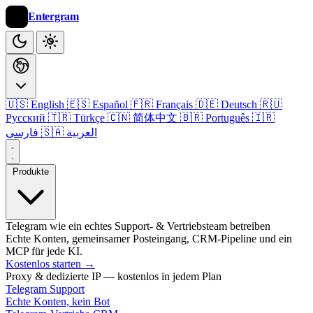
Entergram
🇺🇸 English
🇪🇸 Español
🇫🇷 Français
🇩🇪 Deutsch
🇷🇺
Русский
🇹🇷 Türkçe
🇨🇳 简体中文
🇧🇷 Português
🇮🇷
🇸🇦 العربية
فارسی
Produkte
Telegram wie ein echtes Support- & Vertriebsteam betreiben
Echte Konten, gemeinsamer Posteingang, CRM-Pipeline und ein
MCP für jede KI.
Kostenlos starten
→
Proxy & dedizierte IP — kostenlos in jedem Plan
Telegram Support
Echte Konten, kein Bot