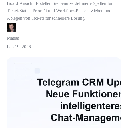
Board-Ansicht. Erstellen Sie benutzerdefinierte Spalten für
Ticket-Status, Priorität und Workflow-Phasen. Ziehen und
Ablegen von Tickets für schnellere Lösung.
Matias
Feb 19, 2026