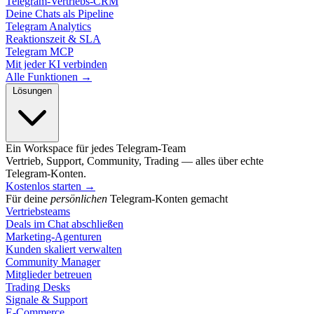
Telegram-Vertriebs-CRM
Deine Chats als Pipeline
Telegram Analytics
Reaktionszeit & SLA
Telegram MCP
Mit jeder KI verbinden
Alle Funktionen →
Lösungen
Ein Workspace für jedes Telegram-Team
Vertrieb, Support, Community, Trading — alles über echte
Telegram-Konten.
Kostenlos starten
→
Für deine
persönlichen
Telegram-Konten gemacht
Vertriebsteams
Deals im Chat abschließen
Marketing-Agenturen
Kunden skaliert verwalten
Community Manager
Mitglieder betreuen
Trading Desks
Signale & Support
E-Commerce