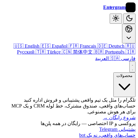
Entergram
🇺🇸 English
🇪🇸 Español
🇫🇷 Français
🇩🇪 Deutsch

Русский
🇹🇷 Türkçe
🇨🇳 简体中文
🇧🇷 Português

🇸🇦 العربية
فا
محصول
تلگرام را مثل یک تیم واقعی پشتیبانی و فروش اداره 
حساب‌های واقعی، صندوق مشترک، خط لوله CRM و یک MCP
برای هر هوش مصنو
→
شروع رای
پروکسی و IP اختصاصی — رایگان 
پشتیبانی T
حساب‌های واقعی، نه یک