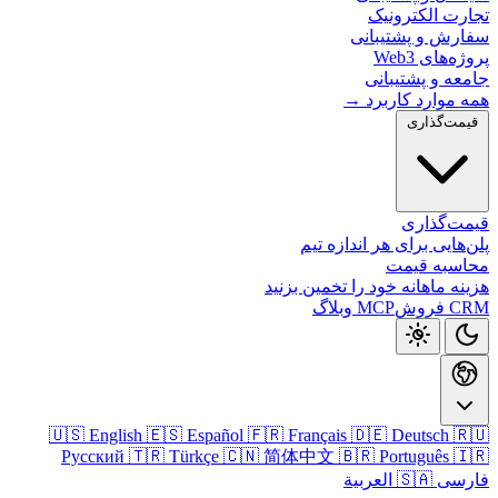
تجارت الکتر
سفارش و پشتیب
پروژه‌های
جامعه و پشتی
همه موارد کارب
قیمت‌گذا
قیمت‌گذ
پلن‌هایی برای هر اندازه
محاسبه ق
هزینه ماهانه خود را تخمین ب
وبلاگ
MCP
CRM
🇺🇸 English
🇪🇸 Español
🇫🇷 Français
🇩🇪 Deutsch

Русский
🇹🇷 Türkçe
🇨🇳 简体中文
🇧🇷 Português

🇸🇦 العربية
فا