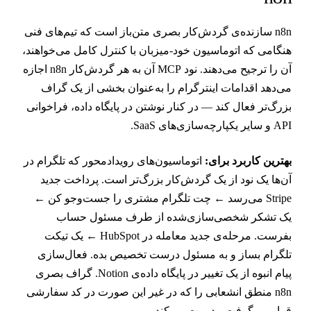
n8n سازنده‌ی گردش‌کار بصری متن‌باز است که تیم‌های فنی
نگامی که اتوماسیون خود-میزبان با کنترل کامل می‌خواهند،
آن را ترجیح می‌دهند. نود MCP آن به هر گردش‌کار n8n اجازه
ی‌دهد اقدامات اینترگرام را به‌عنوان بخشی از یک گراف
زرگ‌تر فعال کند — در کنار نوشتن در پایگاه داده، فراخوانی
 و سایر یکپارچه‌سازی‌های SaaS.
هترین کاربرد برای:
اتوماسیون‌های رویدادمحور که تلگرام در
ن‌ها یک نود از یک گردش‌کار بزرگ‌تر است. پرداخت جدید
Stripe می‌رسد ← چت تلگرام مشتری را جست‌وجو کن ←
ک تشکر شخصی‌سازی‌شده از طرف مسئول حساب
بفرست. مرحله‌ی جدید معامله در HubSpot ← یک تیکت
لگرام بساز و به مسئول درست تخصیص بده. فعال‌سازی
پیام انبوه از یک تغییر در پایگاه داده‌ی Notion. گراف بصری
n8n منطق انشعابی را که در غیر این صورت در کد سفارشی
رار می‌گرفت مدیریت می‌کند.