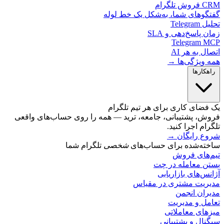
لگرام
گوهای شما، به‌شکل یک خط لوله
Telegr
 پاسخ‌دهی و SLA
Telegram 
ل به هر AI
 ویژگی‌ها →
کارها
ضای کاری برای هر تیم تلگرام
ش، پشتیبانی، جامعه، ترید — همه را روی حساب‌های واقعی
ام اجرا کنید.
ع رایگان
→
ته‌شده برای حساب‌های
شخصی
تلگرام شما
‌های فروش
ن معامله در چت
س‌های بازاریابی
ریت مشتری در مقیاس
ران انجمن
مل و مدیریت
های معاملاتی
ال و پشتیبانی