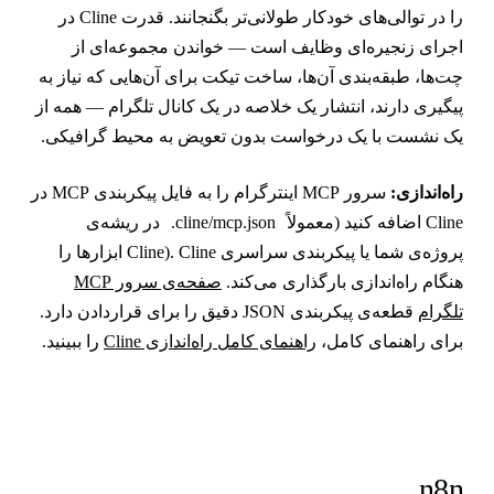
را در توالی‌های خودکار طولانی‌تر بگنجانند. قدرت Cline در
جرای زنجیره‌ای وظایف است — خواندن مجموعه‌ای از
ت‌ها، طبقه‌بندی آن‌ها، ساخت تیکت برای آن‌هایی که نیاز به
یگیری دارند، انتشار یک خلاصه در یک کانال تلگرام — همه از
ک نشست با یک درخواست بدون تعویض به محیط گرافیکی.
اه‌اندازی:
سرور MCP اینترگرام را به فایل پیکربندی MCP در
Cli اضافه کنید (معمولاً
.cline/mcp.json
در ریشه‌ی
پروژه‌ی شما یا پیکربندی سراسری Cline). Cline ابزارها را
نگام راه‌اندازی بارگذاری می‌کند.
صفحه‌ی سرور MCP
لگرام
قطعه‌ی پیکربندی JSON دقیق را برای قراردادن دارد.
رای راهنمای کامل،
راهنمای کامل راه‌اندازی Cline
را ببینید.
n8