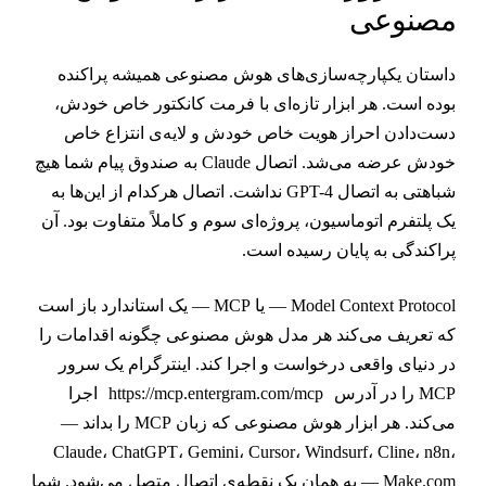
صنوعی
استان یکپارچه‌سازی‌های هوش مصنوعی همیشه پراکنده
وده است. هر ابزار تازه‌ای با فرمت کانکتور خاص خودش،
ست‌دادن احراز هویت خاص خودش و لایه‌ی انتزاع خاص
خودش عرضه می‌شد. اتصال Claude به صندوق پیام شما هیچ
شباهتی به اتصال GPT-4 نداشت. اتصال هرکدام از این‌ها به
ک پلتفرم اتوماسیون، پروژه‌ای سوم و کاملاً متفاوت بود. آن
راکندگی به پایان رسیده است.
Model Context Protocol — یا MCP — یک استاندارد باز است
ه تعریف می‌کند هر مدل هوش مصنوعی چگونه اقدامات را
ر دنیای واقعی درخواست و اجرا کند. اینترگرام یک سرور
MC را در آدرس
https://mcp.entergram.com/mcp
اجرا
می‌کند. هر ابزار هوش مصنوعی که زبان MCP را بداند —
Claude، ChatGPT، Gemini، Cursor، Windsurf، Cline، n8n
Make.com — به همان یک نقطه‌ی اتصال متصل می‌شود. شما