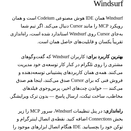
Windsur
Windsurf همان IDE هوش مصنوعی Codeium است و همان
رویکرد MCP را مانند Cursor دنبال می‌کند. اگر تیم شما
به‌جای Cursor روی Windsurf استاندارد شده است، راه‌اندازی
قریباً یکسان و قابلیت‌های حاصل همان است.
هترین کاربرد برای:
کاربران Windsurf که گفت‌وگوهای
شتری را روی تلگرام در کنار کار توسعه‌ی خود مدیریت
ی‌کنند. همه‌ی همان کاربردهای پشتیبانی توسعه‌دهنده و
فروش فنی که برای Cursor صدق می‌کنند، اینجا هم صدق
ی‌کنند — خواندن چت‌های اخیر، پرس‌وجوی فیلدهای
خاطب، ساخت تیکت، ارسال پاسخ — بدون ترک ویرایشگر.
اه‌اندازی:
در پنل تنظیمات Windsurf، سرور MCP را زیر
بخش Connections اضافه کنید. نقطه‌ی اتصال اینترگرام و
توکن خود را بچسبانید. IDE هنگام اتصال ابزارهای موجود را