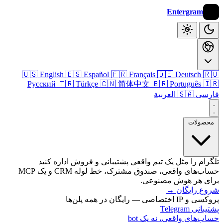
Entergram
🇺🇸 English
🇪🇸 Español
🇫🇷 Français
🇩🇪 Deutsch

Русский
🇹🇷 Türkçe
🇨🇳 简体中文
🇧🇷 Português

🇸🇦 العربية
فا
محصول
تلگرام را مثل یک تیم واقعی پشتیبانی و فروش اداره 
حساب‌های واقعی، صندوق مشترک، خط لوله CRM و یک MCP
برای هر هوش مصنو
→
شروع رای
پروکسی و IP اختصاصی — رایگان 
پشتیبانی T
حساب‌های واقعی، نه یک