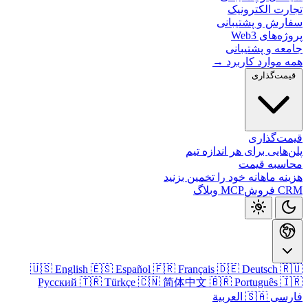
تجارت الکتر
سفارش و پشتیب
پروژه‌های
جامعه و پشتی
همه موارد کارب
قیمت‌گذا
قیمت‌گذ
پلن‌هایی برای هر اندازه
محاسبه ق
هزینه ماهانه خود را تخمین ب
وبلاگ
MCP
CRM
🇺🇸 English
🇪🇸 Español
🇫🇷 Français
🇩🇪 Deutsch

Русский
🇹🇷 Türkçe
🇨🇳 简体中文
🇧🇷 Português

🇸🇦 العربية
فا