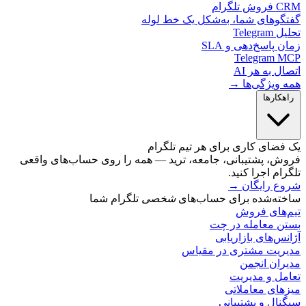
لگرام
گوهای شما، به‌شکل یک خط لوله
Telegr
 پاسخ‌دهی و SLA
Telegram 
ل به هر AI
 ویژگی‌ها →
کارها
ضای کاری برای هر تیم تلگرام
ش، پشتیبانی، جامعه، ترید — همه را روی حساب‌های واقعی
ام اجرا کنید.
ع رایگان
→
ته‌شده برای حساب‌های
شخصی
تلگرام شما
‌های فروش
ن معامله در چت
س‌های بازاریابی
ریت مشتری در مقیاس
ران انجمن
مل و مدیریت
های معاملاتی
ال و پشتیبانی